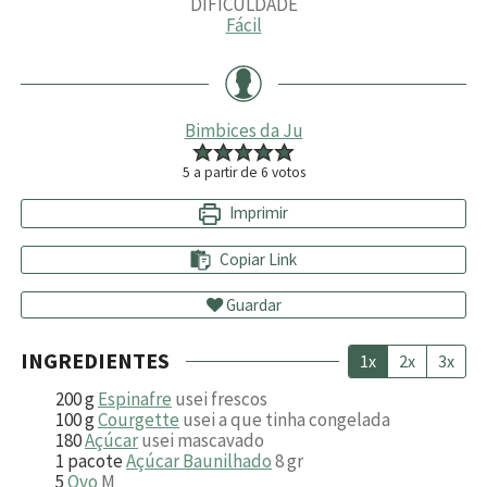
DIFICULDADE
Fácil
Bimbices da Ju
5
a partir de
6
votos
Imprimir
Copiar Link
Guardar
INGREDIENTES
1x
2x
3x
200
g
Espinafre
usei frescos
100
g
Courgette
usei a que tinha congelada
180
Açúcar
usei mascavado
1
pacote
Açúcar Baunilhado
8 gr
5
Ovo
M