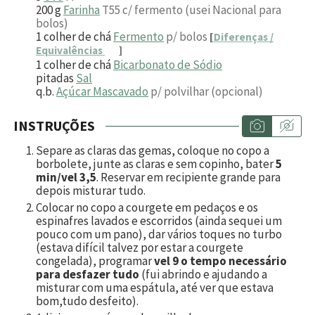
200
g
Farinha
T55 c/ fermento (usei Nacional para
bolos)
1
colher de chá
Fermento
p/ bolos
[
Diferenças /
Equivalências
]
1
colher de chá
Bicarbonato de Sódio
pitadas
Sal
q.b.
Açúcar Mascavado
p/ polvilhar (opcional)
INSTRUÇÕES
Separe as claras das gemas, coloque no copo a
borbolete, junte as claras e sem copinho, bater
5
min/vel 3,5
. Reservar em recipiente grande para
depois misturar tudo.
Colocar no copo a courgete em pedaços e os
espinafres lavados e escorridos (ainda sequei um
pouco com um pano), dar vários toques no turbo
(estava difícil talvez por estar a courgete
congelada), programar
vel 9 o tempo necessário
para desfazer tudo
(fui abrindo e ajudando a
misturar com uma espátula, até ver que estava
bom,tudo desfeito).