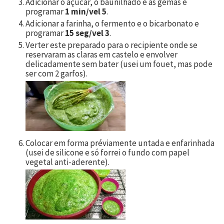
Adicionar o açúcar, o baunilhado e as gemas e
programar
1 min/vel 5
.
Adicionar a farinha, o fermento e o bicarbonato e
programar
15 seg/vel 3
.
Verter este preparado para o recipiente onde se
reservaram as claras em castelo e envolver
delicadamente sem bater (usei um fouet, mas pode
ser com 2 garfos).
Colocar em forma préviamente untada e enfarinhada
(usei de silicone e só forrei o fundo com papel
vegetal anti-aderente).