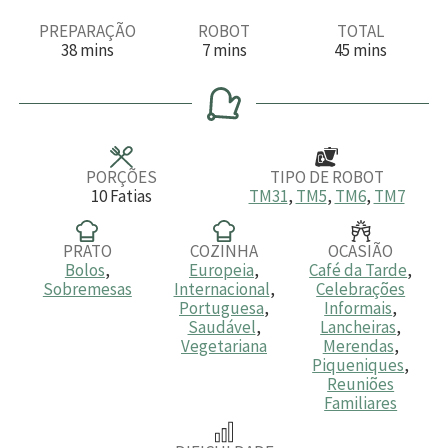
PREPARAÇÃO
ROBOT
TOTAL
m
m
m
38
mins
7
mins
45
mins
i
i
i
n
n
n
u
u
u
t
t
t
o
o
o
s
s
s
PORÇÕES
TIPO DE ROBOT
10
Fatias
TM31
,
TM5
,
TM6
,
TM7
PRATO
COZINHA
OCASIÃO
Bolos
,
Europeia
,
Café da Tarde
,
Sobremesas
Internacional
,
Celebrações
Portuguesa
,
Informais
,
Saudável
,
Lancheiras
,
Vegetariana
Merendas
,
Piqueniques
,
Reuniões
Familiares