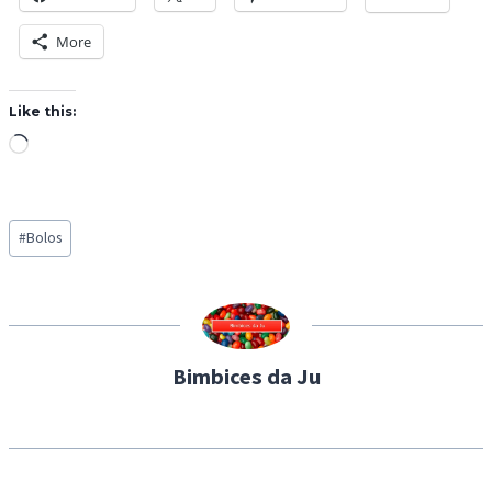
More
Like this:
L
o
a
Post
d
#
Bolos
Tags:
i
n
g
…
Bimbices da Ju