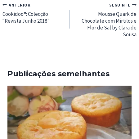
Navegação
ANTERIOR
SEGUINTE
de
Cookidoo®: Colecção
Mousse Quark de
“Revista Junho 2018”
Chocolate com Mirtilos e
artigos
Flor de Sal by Clara de
Sousa
Publicações semelhantes