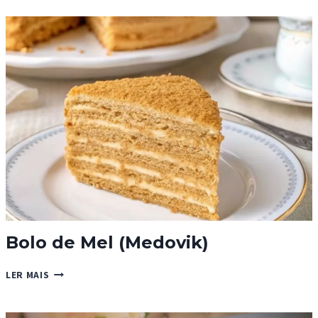
CHOCOLATE
COM
AVELÃ
Bolo de Mel (Medovik)
BOLO
LER MAIS
DE
MEL
(MEDOVIK)