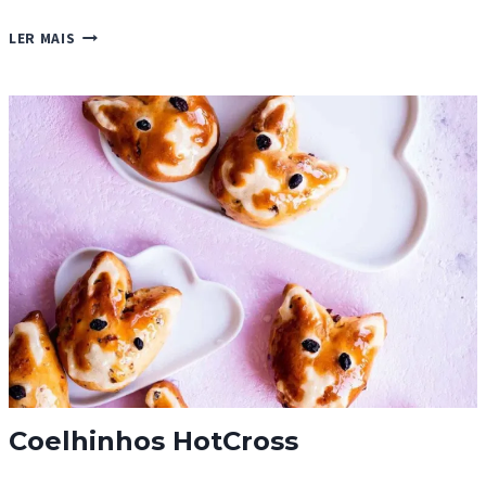
PÃO
LER MAIS
DE
SÃO
BENTO
Coelhinhos HotCross
COELHINHOS