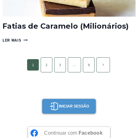
Fatias de Caramelo (Milionários)
FATIAS
LER MAIS
DE
CARAMELO
(MILIONÁRIOS)
Page
Página
1
2
3
…
9
navigation
seguinte
INICIAR SESSÃO
Continuar com
Facebook