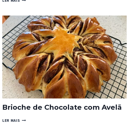
LER MAIS
BISCOITOS
DE
AMENDOIM
COM
PEPITAS
DE
CHOCOLATE
Brioche de Chocolate com Avelã
BRIOCHE
LER MAIS
DE