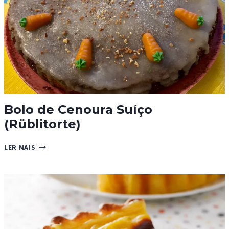
Bolo de Cenoura Suíço
(Rüblitorte)
BOLO
LER MAIS
DE
CENOURA
SUÍÇO
(RÜBLITORTE)