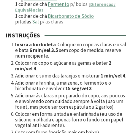
1
colher de chá
Fermento
p/ bolos
[
Diferenças /
Equivalências
]
1
colher de chá
Bicarbonato de Sódio
pitadas
Sal
p/ as claras
INSTRUÇÕES
Insira a borboleta
. Coloque no copo as claras e o sal
e bata
6 min/vel 3.5
sem copo de medida. reserve
num recipiente.
Colocar no copo o açúcar e as gemas e bater
2
min/vel 4
.
Adicionar o sumo das laranjas e misturar
1 min/vel 4
.
Adicionar a farinha, a maizena, o fermento e o
bicarbonato e envolver
15 seg/vel 3
.
Adicionar ás claras o preparado do copo, aos poucos
e envolvendo com cuidado sempre à volta (uso um
fouet, mas pode ser com espátula ou 2 garfos).
Colocar em forma untada e enfarinhada (eu uso de
silicone molhada e apenas forro o fundo com papel
vegetal anti-aderente).
Cozer em forno (posição mais em baixo)