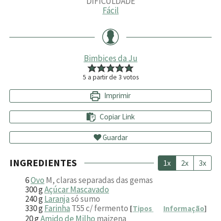
DIFICULDADE
Fácil
Bimbices da Ju
5
a partir de
3
votos
Imprimir
Copiar Link
Guardar
INGREDIENTES
1x
2x
3x
6
Ovo
M, claras separadas das gemas
300
g
Açúcar Mascavado
240
g
Laranja
só sumo
330
g
Farinha
T55 c/ fermento
[
Tipos
Informação
]
20
g
Amido de Milho
maizena