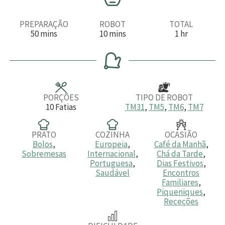
PREPARAÇÃO
ROBOT
TOTAL
m
m
h
50
mins
10
mins
1
hr
i
i
o
n
n
r
u
u
a
t
t
o
o
s
s
PORÇÕES
TIPO DE ROBOT
10
Fatias
TM31
,
TM5
,
TM6
,
TM7
PRATO
COZINHA
OCASIÃO
Bolos
,
Europeia
,
Café da Manhã
,
Sobremesas
Internacional
,
Chá da Tarde
,
Portuguesa
,
Dias Festivos
,
Saudável
Encontros
Familiares
,
Piqueniques
,
Receções