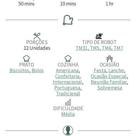
m
m
h
50
mins
10
mins
1
hr
i
i
o
n
n
r
u
u
a
t
t
o
o
s
s
PORÇÕES
TIPO DE ROBOT
12
Unidades
TM31
,
TM5
,
TM6
,
TM7
PRATO
COZINHA
OCASIÃO
Biscoitos
,
Bolos
Americana
,
Festa
,
Lanche
,
Confeitaria
,
Ocasião Especial
,
Internacional
,
Reunião Familiar
,
Portuguesa
,
Sobremesa
Tradicional
DIFICULDADE
Média