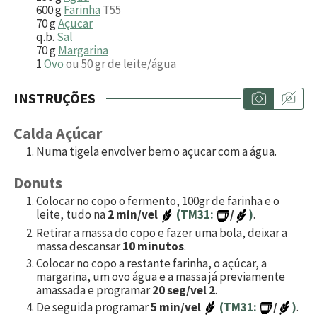
600
g
Farinha
T55
70
g
Açucar
q.b.
Sal
70
g
Margarina
1
Ovo
ou 50 gr de leite/água
INSTRUÇÕES
Calda Açúcar
Numa tigela envolver bem o açucar com a água.
Donuts
Colocar no copo o fermento, 100gr de farinha e o
leite, tudo na
2 min/vel
(TM31:
/
)
.
Retirar a massa do copo e fazer uma bola, deixar a
massa descansar
10 minutos
.
Colocar no copo a restante farinha, o açúcar, a
margarina, um ovo água e a massa já previamente
amassada e programar
20 seg/vel 2
.
De seguida programar
5 min/vel
(TM31:
/
)
.