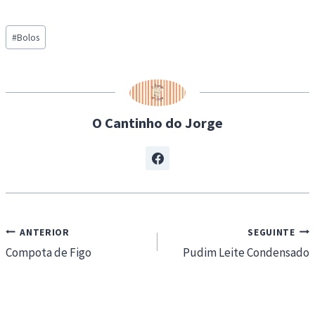
a
Post
d
#
Bolos
Tags:
i
n
g
…
O Cantinho do Jorge
Navegação
ANTERIOR
SEGUINTE
de
Compota de Figo
Pudim Leite Condensado
artigos