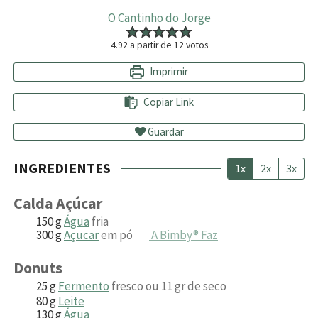
O Cantinho do Jorge
4.92
a partir de
12
votos
Imprimir
Copiar Link
Guardar
INGREDIENTES
1x
2x
3x
Calda Açúcar
150
g
Água
fria
300
g
Açucar
em pó
A Bimby® Faz
Donuts
25
g
Fermento
fresco ou 11 gr de seco
80
g
Leite
130
g
Água