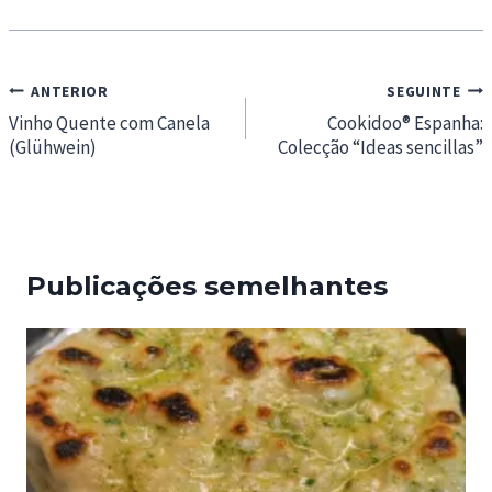
Navegação
ANTERIOR
SEGUINTE
de
Vinho Quente com Canela
Cookidoo® Espanha:
(Glühwein)
Colecção “Ideas sencillas”
artigos
Publicações semelhantes