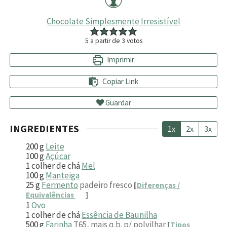
Chocolate Simplesmente Irresistível
5
a partir de
3
votos
Imprimir
Copiar Link
Guardar
INGREDIENTES
1x
2x
3x
200
g
Leite
100
g
Açúcar
1
colher de chá
Mel
100
g
Manteiga
25
g
Fermento
padeiro fresco
[
Diferenças /
Equivalências
]
1
Ovo
1
colher de chá
Essência de Baunilha
500
g
Farinha
T65, mais q.b. p/ polvilhar
[
Tipos