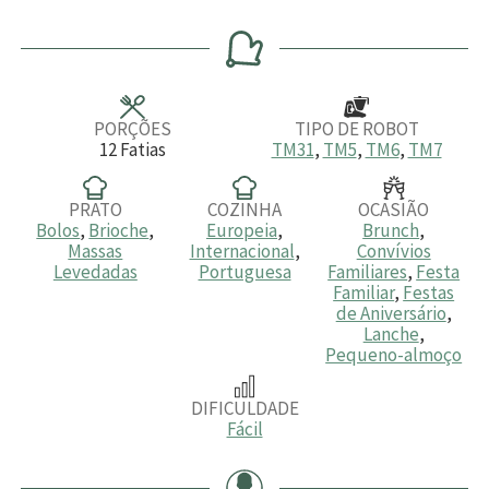
o
i
i
o
r
n
n
r
a
u
u
a
t
t
s
o
o
s
s
PORÇÕES
TIPO DE ROBOT
12
Fatias
TM31
,
TM5
,
TM6
,
TM7
PRATO
COZINHA
OCASIÃO
Bolos
,
Brioche
,
Europeia
,
Brunch
,
Massas
Internacional
,
Convívios
Levedadas
Portuguesa
Familiares
,
Festa
Familiar
,
Festas
de Aniversário
,
Lanche
,
Pequeno-almoço
DIFICULDADE
Fácil