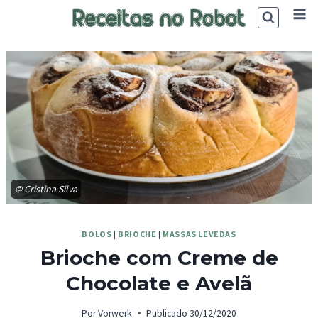
Skip
to
content
© Cristina Silva
BOLOS
|
BRIOCHE
|
MASSAS LEVEDAS
Brioche com Creme de
Chocolate e Avelã
Por
Vorwerk
Publicado
30/12/2020