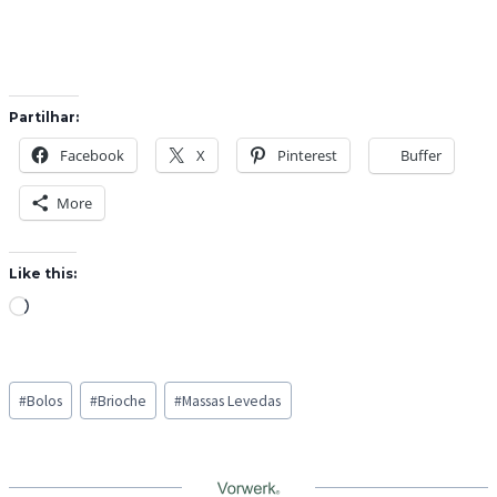
Partilhar:
Facebook
X
Pinterest
Buffer
More
Like this:
L
o
a
Post
d
#
Bolos
#
Brioche
#
Massas Levedas
Tags:
i
n
g