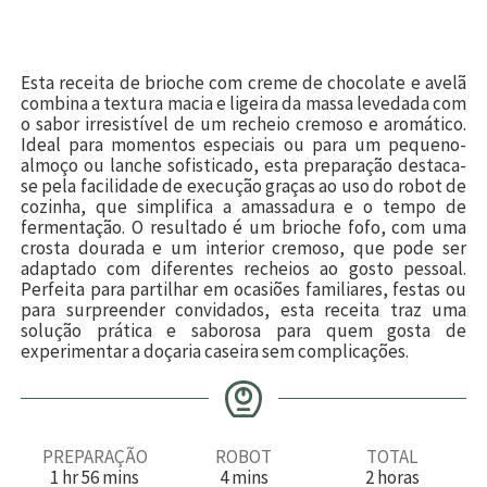
Esta receita de brioche com creme de chocolate e avelã
combina a textura macia e ligeira da massa levedada com
o sabor irresistível de um recheio cremoso e aromático.
Ideal para momentos especiais ou para um pequeno-
almoço ou lanche sofisticado, esta preparação destaca-
se pela facilidade de execução graças ao uso do robot de
cozinha, que simplifica a amassadura e o tempo de
fermentação. O resultado é um brioche fofo, com uma
crosta dourada e um interior cremoso, que pode ser
adaptado com diferentes recheios ao gosto pessoal.
Perfeita para partilhar em ocasiões familiares, festas ou
para surpreender convidados, esta receita traz uma
solução prática e saborosa para quem gosta de
experimentar a doçaria caseira sem complicações.
PREPARAÇÃO
ROBOT
TOTAL
h
m
m
h
1
hr
56
mins
4
mins
2
horas