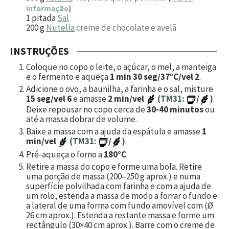
Informação
]
1
pitada
Sal
200
g
Nutella
creme de chocolate e avelã
INSTRUÇÕES
Coloque no copo o leite, o açúcar, o mel, a manteiga
e o fermento e aqueça
1 min 30 seg/37°C/vel 2
.
Adicione o ovo, a baunilha, a farinha e o sal, misture
15 seg/vel 6
e amasse
2 min/vel
(TM31:
/
)
.
Deixe repousar no copo cerca de
30-40 minutos
ou
até a massa dobrar de volume.
Baixe a massa com a ajuda da espátula e amasse
1
min/vel
(TM31:
/
)
.
Pré-aqueça o forno a
180°C
.
Retire a massa do copo e forme uma bola. Retire
uma porção de massa (
200
–
250
g aprox.) e numa
superfície polvilhada com farinha e com a ajuda de
um rolo, estenda a massa de modo a forrar o fundo e
a lateral de uma forma com fundo amovível com (Ø
26 cm aprox.). Estenda a restante massa e forme um
rectângulo (30×40 cm aprox.). Barre com o creme de