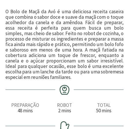
O Bolo de Maçã da Avó é uma deliciosa receita caseira
que combina o sabor doce e suave da maçã com o toque
acolhedor da canela e da amêndoa. Fácil de preparar,
essa receita é perfeita para quem busca um bolo
simples, mas cheio de sabor. Feito no robot de cozinha, o
processo de misturar os ingredientes e preparar a massa
fica ainda mais rápido e prático, permitindo um bolo fofo
e saboroso em menos de uma hora. A maçã fatiada na
cobertura adiciona um toque de frescor, enquanto a
canela e o açúcar proporcionam um sabor irresistível.
Ideal para qualquer ocasião, esse bolo é uma excelente
escolha para um lanche da tarde ou para uma sobremesa
especial em reuniões familiares.
PREPARAÇÃO
ROBOT
TOTAL
m
m
m
48
mins
2
mins
50
mins
i
i
i
n
n
n
u
u
u