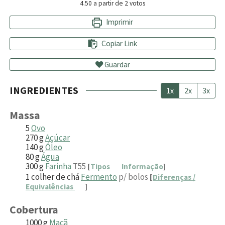
4.50
a partir de
2
votos
Imprimir
Copiar Link
Guardar
INGREDIENTES
1x
2x
3x
Massa
5
Ovo
270
g
Açúcar
140
g
Óleo
80
g
Água
300
g
Farinha
T55
[
Tipos
Informação
]
1
colher de chá
Fermento
p/ bolos
[
Diferenças /
Equivalências
]
Cobertura
1000
g
Maçã