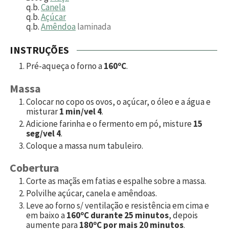
q.b.
Canela
q.b.
Açúcar
q.b.
Amêndoa
laminada
INSTRUÇÕES
Pré-aqueça o forno a
160ºC
.
Massa
Colocar no copo os ovos, o açúcar, o óleo e a água e
misturar
1 min/vel 4
.
Adicione farinha e o fermento em pó, misture
15
seg/vel 4
.
Coloque a massa num tabuleiro.
Cobertura
Corte as maçãs em fatias e espalhe sobre a massa.
Polvilhe açúcar, canela e amêndoas.
Leve ao forno s/ ventilação e resistência em cima e
em baixo a
160ºC durante 25 minutos
, depois
aumente para
180ºC por mais 20 minutos
.