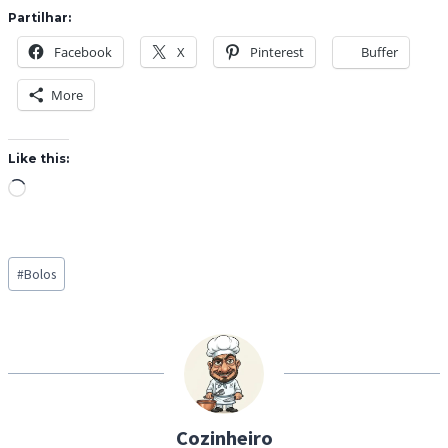
Partilhar:
Facebook
X
Pinterest
Buffer
More
Like this:
L
o
a
Post
d
#
Bolos
Tags:
i
n
g
…
Cozinheiro