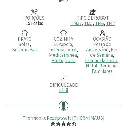
t
t
t
o
o
o
s
s
s
PORÇÕES
TIPO DE ROBOT
15
Fatias
TM31
,
TM5
,
TM6
,
TM7
PRATO
COZINHA
OCASIÃO
Bolos
,
Europeia
,
Festa de
Sobremesas
Internacional
,
Aniversário
,
Fim
Mediterrânea
,
de Semana
,
Portuguesa
Lanche da Tarde
,
Natal
,
Reuniões
Familiares
DIFICULDADE
Fácil
Thermomix Rezeptwelt [THERMIMAUS]