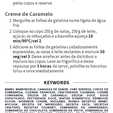
pelos copos e reserve.
Creme de Caramelo
Mergulhe as folhas de gelatina numa tigela de água
fria.
Coloque no copo
250
g de natas,
150
g de leite,
açúcar, os rebuçados e a baunilha aqueça
10
min/90ºC/vel 2
.
Adicione as folhas de gelatina cuidadosamente
espremidas, as natas e leite restantes e misture
30
seg/vel 3
. Deixe arrefecer antes de distribuir a
mistura nos copos. Leve ao frigorífico e deixe
repousar por
3 horas
. Ao servir, polvilhe os biscoitos
lotus e sirva imediatamente.
KEYWORDS
BIMBY, BIMBYWORLD, CAMADAS DE SABOR, CHEF EXPRESS, COPOS DE
SOBREMESA, COZINHA FRANCESA, CRIATIVIDADE CULINÁRIA, CUISINE
COMPANION, DELÍCIA DE CARAMELO, DELÍCIA DOCE, DOCE
SOFISTICADO, FESTIVIDADE DOCE, JANTAR ROMÂNTICO, KENWOOD
KCOOK, MONSIEUR CUISINE, MOULINEX, MUNDO RECEITAS BIMBY,
MYCOOK, RECEITA DE IMPRESSÃO, RECEITA FÁCIL, RECEITAS
CRIATIVAS, RECEITAS GOURMET, SOBREMESA DE ANIVERSÁRIO,
SOBREMESA DE CHOCOLATE, SOBREMESA DE FESTA, SOBREMESA DE