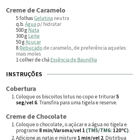
Creme de Caramelo
5
folhas
Gelatina
neutra
q.b.
Água
p/ hidratar
500
g
Nata
300
g
Leite
50
g
Açucar
8
Rebuçado
de caramelo, de preferência aqueles
mais moles
1
colher de chá
Essência de Baunilha
INSTRUÇÕES
Cobertura
Coloque os biscoitos lotus no copo e triturar
5
seg/vel 6
. Transfira para uma tigela e reserve.
Creme de Chocolate
Coloque o chocolate, o açúcar e a água no tigela e
programe
8 min/Varoma/vel 1
(TM5/TM6:
120ºC
)
.
Adicione as natas e misture
1 min/vel 2
. Distirbua