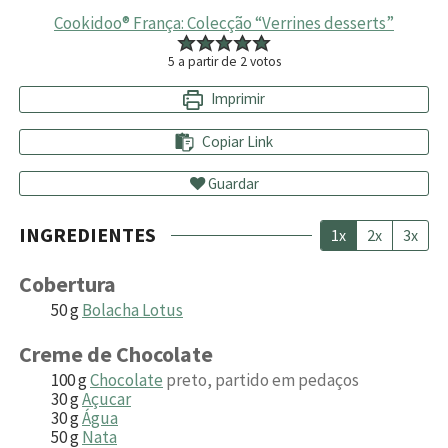
Cookidoo® França: Colecção “Verrines desserts”
5
a partir de
2
votos
Imprimir
Copiar Link
Guardar
INGREDIENTES
1x
2x
3x
Cobertura
50
g
Bolacha Lotus
Creme de Chocolate
100
g
Chocolate
preto, partido em pedaços
30
g
Açucar
30
g
Água
50
g
Nata