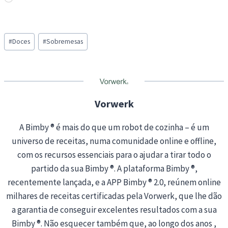
o
a
Post
d
#
Doces
#
Sobremesas
Tags:
i
n
g
…
Vorwerk
A Bimby ® é mais do que um robot de cozinha – é um
universo de receitas, numa comunidade online e offline,
com os recursos essenciais para o ajudar a tirar todo o
partido da sua Bimby ®. A plataforma Bimby ®,
recentemente lançada, e a APP Bimby ® 2.0, reúnem online
milhares de receitas certificadas pela Vorwerk, que lhe dão
a garantia de conseguir excelentes resultados com a sua
Bimby ®. Não esquecer também que, ao longo dos anos ,