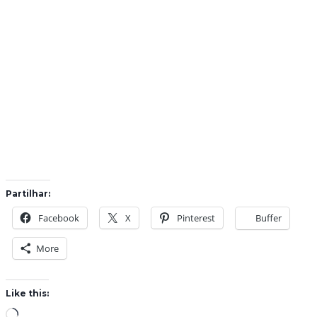
Partilhar:
Facebook
X
Pinterest
Buffer
More
Like this:
L