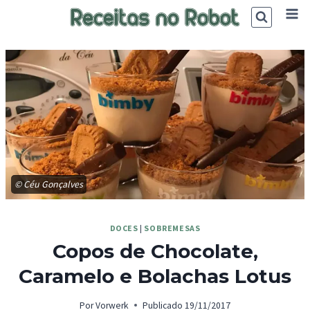
Skip
to
content
© Céu Gonçalves
DOCES
|
SOBREMESAS
Copos de Chocolate,
Caramelo e Bolachas Lotus
Por
Vorwerk
Publicado
19/11/2017