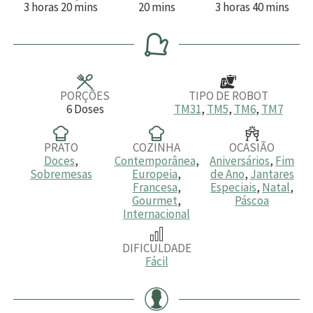
h
m
m
h
m
3
horas
20
mins
20
mins
3
horas
40
mins
o
i
i
o
i
r
n
n
r
n
a
u
u
a
u
s
t
t
s
t
o
o
o
s
s
s
PORÇÕES
TIPO DE ROBOT
6
Doses
TM31
,
TM5
,
TM6
,
TM7
PRATO
COZINHA
OCASIÃO
Doces
,
Contemporânea
,
Aniversários
,
Fim
Sobremesas
Europeia
,
de Ano
,
Jantares
Francesa
,
Especiais
,
Natal
,
Gourmet
,
Páscoa
Internacional
DIFICULDADE
Fácil