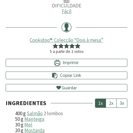
DIFICULDADE
Fácil
Cookidoo®: Colecção “Dois à mesa”
5
a partir de
2
votos
Imprimir
Copiar Link
Guardar
INGREDIENTES
1x
2x
3x
400
g
Salmão
2 lombos
50
g
Manteiga
30
g
Mel
20
g
Mostarda