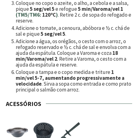
Coloque no copo o azeite, o alho, a cebola e a salsa,
pique
5 seg/vel 5
e refogue
5 min/Varoma/vel 1
(TM5/TM6:
120ºC
)
. Retire 2 c. de sopa do refogado e
reserve.
Adicione o tomate, a cenoura, abóbora e ½ c. chá de
sal e pique
5 seg/vel 5
.
Adicione a água, os orégãos, o cesto com o arroz, o
refogado reservado e ½ c. chá de sal e envolva com a
ajuda da espátula. Coloque a Varoma e coza
18
min/Varoma/vel 2
. Retire a Varoma, o cesto com a
ajuda da espátula e reserve.
Coloque a tampa e o copo medida e triture
1
min/vel 5-7, aumentando progressivamente a
velocidade
. Sirva a sopa como entrada e como prato
principal o salmão com arroz.
ACESSÓRIOS