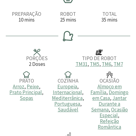
PREPARAÇÃO
ROBOT
TOTAL
m
m
m
10
mins
25
mins
35
mins
i
i
i
n
n
n
u
u
u
t
t
t
o
o
o
s
s
s
PORÇÕES
TIPO DE ROBOT
2
Doses
TM31
,
TM5
,
TM6
,
TM7
PRATO
COZINHA
OCASIÃO
Arroz
,
Peixe
,
Europeia
,
Almoço em
Prato Principal
,
Internacional
,
Família
,
Domingo
Sopas
Mediterrânica
,
em Casa
,
Jantar
Portuguesa
,
Durante a
Saudável
Semana
,
Ocasião
Especial
,
Refeição
Romântica