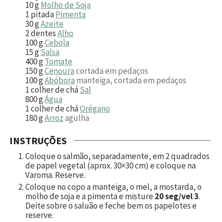
10
g
Molho de Soja
1
pitada
Pimenta
30
g
Azeite
2
dentes
Alho
100
g
Cebola
15
g
Salsa
400
g
Tomate
150
g
Cenoura
cortada em pedaços
100
g
Abóbora
manteiga, cortada em pedaços
1
colher de chá
Sal
800
g
Água
1
colher de chá
Orégano
180
g
Arroz
agulha
INSTRUÇÕES
Coloque o salmão, separadamente, em 2 quadrados
de papel vegetal (aprox. 30×30 cm) e coloque na
Varoma. Reserve.
Coloque no copo a manteiga, o mel, a mostarda, o
molho de soja e a pimenta e misture
20 seg/vel 3
.
Deite sobre o saluão e feche bem os papelotes e
reserve.