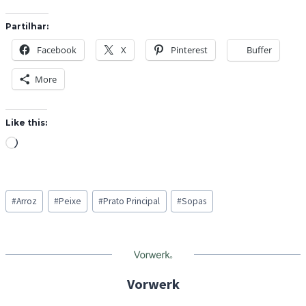
Partilhar:
Facebook
X
Pinterest
Buffer
More
Like this:
L
o
a
Post
d
#
Arroz
#
Peixe
#
Prato Principal
#
Sopas
Tags:
i
n
g
…
Vorwerk