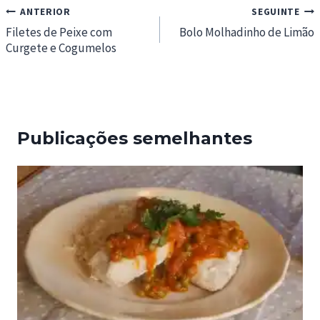
Navegação
ANTERIOR
SEGUINTE
de
Filetes de Peixe com
Bolo Molhadinho de Limão
Curgete e Cogumelos
artigos
Publicações semelhantes