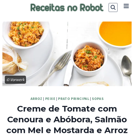
Skip
to
content
© Vorwerk
ARROZ
|
PEIXE
|
PRATO PRINCIPAL
|
SOPAS
Creme de Tomate com
Cenoura e Abóbora, Salmão
com Mel e Mostarda e Arroz