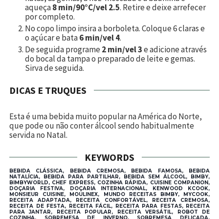
aqueça
8 min/90°C/vel 2.5
. Retire e deixe arrefecer
por completo.
No copo limpo insira a borboleta. Coloque 6 claras e
o açúcar e bata
6 min/vel 4
.
De seguida programe
2 min/vel 3
e adicione através
do bocal da tampa o preparado de leite e gemas.
Sirva de seguida.
DICAS E TRUQUES
Esta é uma bebida muito popular na América do Norte,
que pode ou não conter álcool sendo habitualmente
servida no Natal.
KEYWORDS
BEBIDA CLÁSSICA, BEBIDA CREMOSA, BEBIDA FAMOSA, BEBIDA
NATALÍCIA, BEBIDA PARA PARTILHAR, BEBIDA SEM ÁLCOOL, BIMBY,
BIMBYWORLD, CHEF EXPRESS, COZINHA RÁPIDA, CUISINE COMPANION,
DOÇARIA FESTIVA, DOÇARIA INTERNACIONAL, KENWOOD KCOOK,
MONSIEUR CUISINE, MOULINEX, MUNDO RECEITAS BIMBY, MYCOOK,
RECEITA ADAPTADA, RECEITA CONFORTÁVEL, RECEITA CREMOSA,
RECEITA DE FESTA, RECEITA FÁCIL, RECEITA PARA FESTAS, RECEITA
PARA JANTAR, RECEITA POPULAR, RECEITA VERSÁTIL, ROBOT DE
COZINHA, SOBREMESA DE INVERNO, SOBREMESA DELICADA,