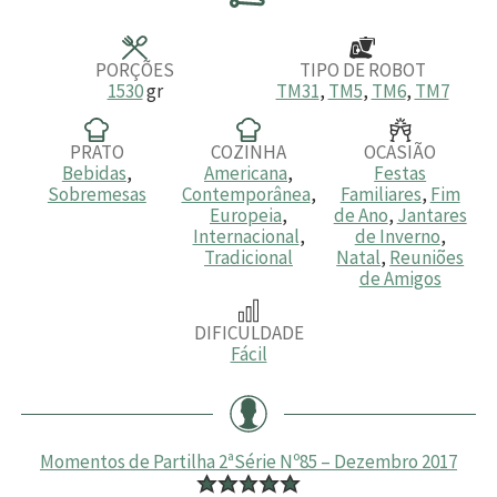
t
t
t
o
o
o
s
s
s
PORÇÕES
TIPO DE ROBOT
1530
gr
TM31
,
TM5
,
TM6
,
TM7
PRATO
COZINHA
OCASIÃO
Bebidas
,
Americana
,
Festas
Sobremesas
Contemporânea
,
Familiares
,
Fim
Europeia
,
de Ano
,
Jantares
Internacional
,
de Inverno
,
Tradicional
Natal
,
Reuniões
de Amigos
DIFICULDADE
Fácil
Momentos de Partilha 2ªSérie Nº85 – Dezembro 2017