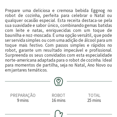
Prepare uma deliciosa e cremosa bebida Eggnog no
robot de cozinha, perfeita para celebrar o Natal ou
qualquer ocasião especial. Esta receita destaca-se pela
sua suavidade e sabor único, combinando gemas batidas
com leite e natas, enriquecidas com um toque de
baunilha e noz-moscada. É uma opção versátil, que pode
ser servida simples ou com uma adição de álcool para um
toque mais festivo. Com passos simples e rápidos no
robot, garante um resultado impecável e profissional.
Surpreenda os seus convidados com esta especialidade
norte-americana adaptada para o robot de cozinha. Ideal
para momentos de partilha, seja no Natal, Ano Novo ou
em jantares temáticos.
PREPARAÇÃO
ROBOT
TOTAL
m
m
m
9
mins
16
mins
25
mins
i
i
i
n
n
n
u
u
u