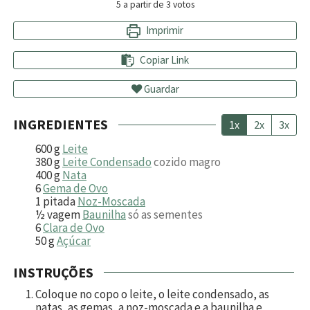
5
a partir de
3
votos
Imprimir
Copiar Link
Guardar
INGREDIENTES
1x
2x
3x
600
g
Leite
380
g
Leite Condensado
cozido magro
400
g
Nata
6
Gema de Ovo
1
pitada
Noz-Moscada
½
vagem
Baunilha
só as sementes
6
Clara de Ovo
50
g
Açúcar
INSTRUÇÕES
Coloque no copo o leite, o leite condensado, as
natas, as gemas, a noz-moscada e a baunilha e