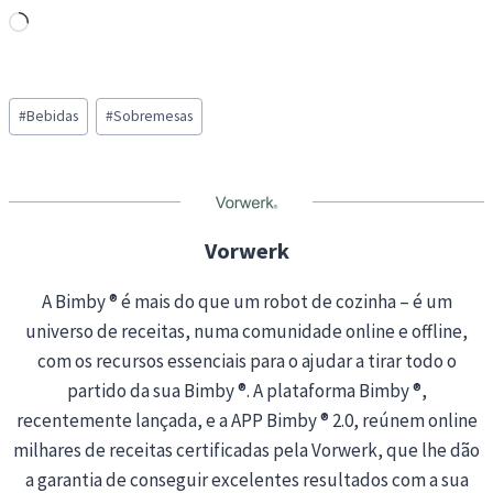
L
o
a
Post
d
#
Bebidas
#
Sobremesas
Tags:
i
n
g
…
Vorwerk
A Bimby ® é mais do que um robot de cozinha – é um
universo de receitas, numa comunidade online e offline,
com os recursos essenciais para o ajudar a tirar todo o
partido da sua Bimby ®. A plataforma Bimby ®,
recentemente lançada, e a APP Bimby ® 2.0, reúnem online
milhares de receitas certificadas pela Vorwerk, que lhe dão
a garantia de conseguir excelentes resultados com a sua