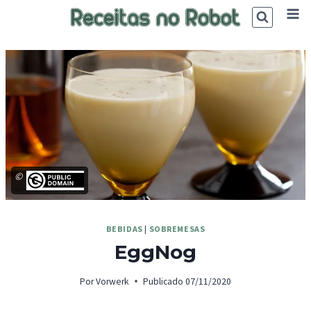
Skip
to
content
©
BEBIDAS
|
SOBREMESAS
EggNog
Por
Vorwerk
Publicado
07/11/2020