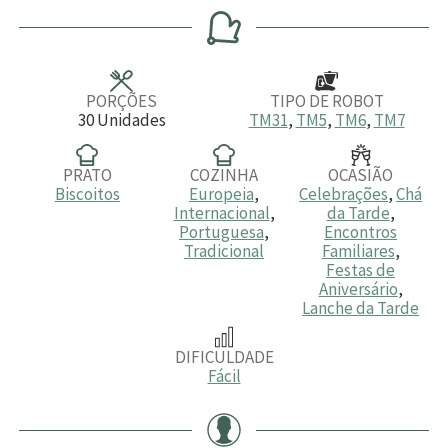
r
n
n
r
n
a
u
u
a
u
t
t
t
o
o
o
s
s
s
PORÇÕES
TIPO DE ROBOT
30
Unidades
TM31
,
TM5
,
TM6
,
TM7
PRATO
COZINHA
OCASIÃO
Biscoitos
Europeia
,
Celebrações
,
Chá
Internacional
,
da Tarde
,
Portuguesa
,
Encontros
Tradicional
Familiares
,
Festas de
Aniversário
,
Lanche da Tarde
DIFICULDADE
Fácil