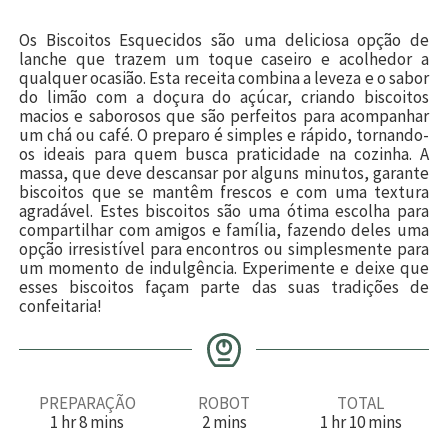
Os Biscoitos Esquecidos são uma deliciosa opção de
lanche que trazem um toque caseiro e acolhedor a
qualquer ocasião. Esta receita combina a leveza e o sabor
do limão com a doçura do açúcar, criando biscoitos
macios e saborosos que são perfeitos para acompanhar
um chá ou café. O preparo é simples e rápido, tornando-
os ideais para quem busca praticidade na cozinha. A
massa, que deve descansar por alguns minutos, garante
biscoitos que se mantêm frescos e com uma textura
agradável. Estes biscoitos são uma ótima escolha para
compartilhar com amigos e família, fazendo deles uma
opção irresistível para encontros ou simplesmente para
um momento de indulgência. Experimente e deixe que
esses biscoitos façam parte das suas tradições de
confeitaria!
PREPARAÇÃO
ROBOT
TOTAL
h
m
m
h
m
1
hr
8
mins
2
mins
1
hr
10
mins
o
i
i
o
i