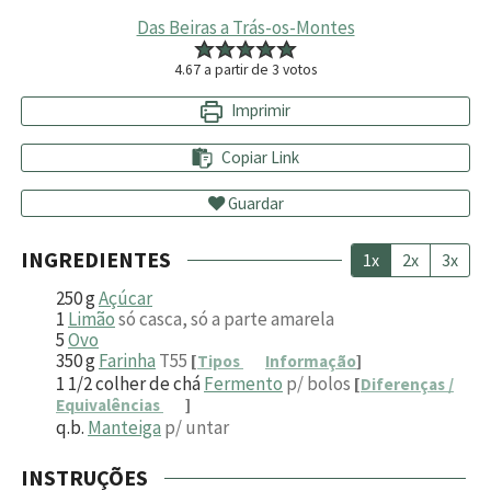
Das Beiras a Trás-os-Montes
4.67
a partir de
3
votos
Imprimir
Copiar Link
Guardar
INGREDIENTES
1x
2x
3x
250
g
Açúcar
1
Limão
só casca, só a parte amarela
5
Ovo
350
g
Farinha
T55
[
Tipos
Informação
]
1 1/2
colher de chá
Fermento
p/ bolos
[
Diferenças /
Equivalências
]
q.b.
Manteiga
p/ untar
INSTRUÇÕES