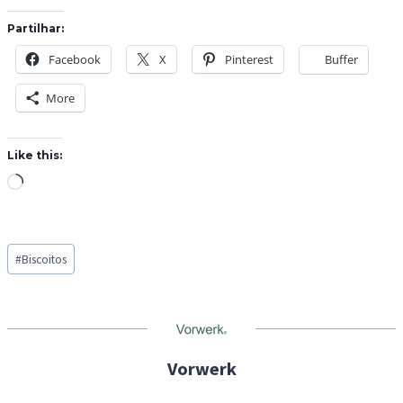
Partilhar:
Facebook
X
Pinterest
Buffer
More
Like this:
L
o
a
Post
d
#
Biscoitos
Tags:
i
n
g
…
Vorwerk