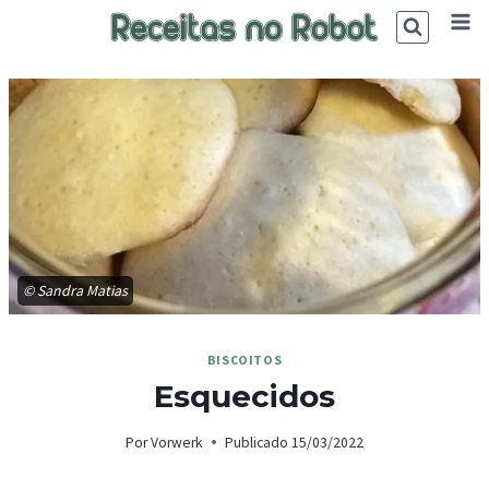
Skip
to
content
© Sandra Matias
BISCOITOS
Esquecidos
Por
Vorwerk
Publicado
15/03/2022