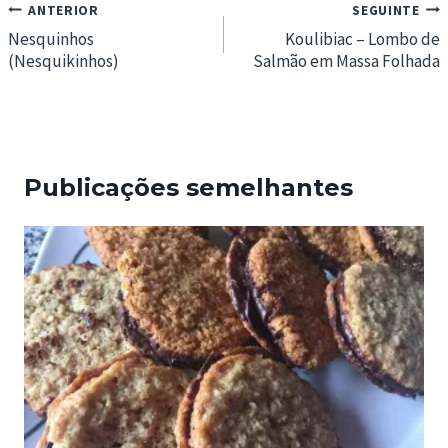
Navegação
ANTERIOR
SEGUINTE
de
Nesquinhos
Koulibiac – Lombo de
(Nesquikinhos)
Salmão em Massa Folhada
artigos
Publicações semelhantes