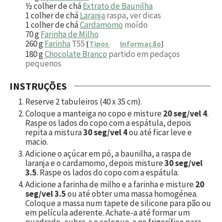
½
colher de chá
Extrato de Baunilha
1
colher de chá
Laranja
raspa, ver dicas
1
colher de chá
Cardamomo
moído
70
g
Farinha de Milho
260
g
Farinha
T55
[
Tipos
Informação
]
180
g
Chocolate Branco
partido em pedaços
pequenos
INSTRUÇÕES
Reserve 2 tabuleiros (40 x 35 cm).
Coloque a manteiga no copo e misture
20 seg/vel 4
.
Raspe os lados do copo com a espátula, depois
repita a mistura
30 seg/vel 4
ou até ficar leve e
macio.
Adicione o açúcar em pó, a baunilha, a raspa de
laranja e o cardamomo, depois misture
30 seg/vel
3.5
. Raspe os lados do copo com a espátula.
Adicione a farinha de milho e a farinha e misture
20
seg/vel 3.5
ou até obter uma massa homogénea.
Coloque a massa num tapete de silicone para pão ou
em película aderente. Achate-a até formar um
quadrado, cubra-a e coloque-a no frigorífico para