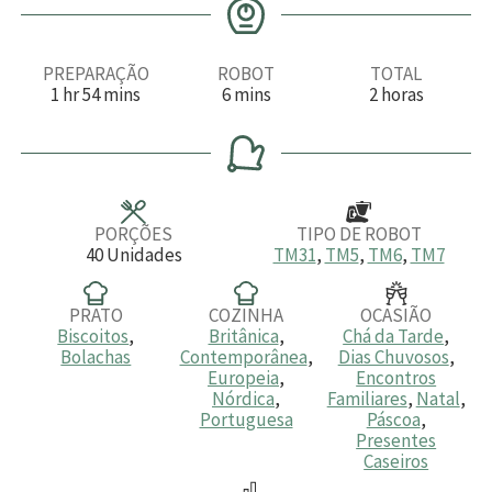
PREPARAÇÃO
ROBOT
TOTAL
h
m
m
h
1
hr
54
mins
6
mins
2
horas
o
i
i
o
r
n
n
r
a
u
u
a
t
t
s
o
o
s
s
PORÇÕES
TIPO DE ROBOT
40
Unidades
TM31
,
TM5
,
TM6
,
TM7
PRATO
COZINHA
OCASIÃO
Biscoitos
,
Britânica
,
Chá da Tarde
,
Bolachas
Contemporânea
,
Dias Chuvosos
,
Europeia
,
Encontros
Nórdica
,
Familiares
,
Natal
,
Portuguesa
Páscoa
,
Presentes
Caseiros