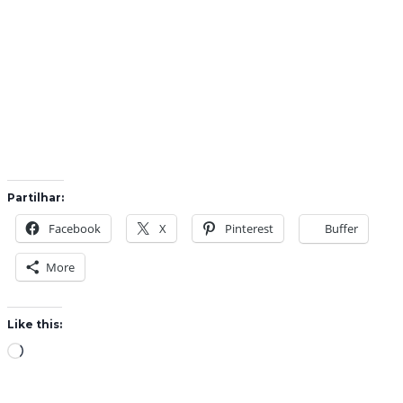
Partilhar:
Facebook
X
Pinterest
Buffer
More
Like this:
L
o
a