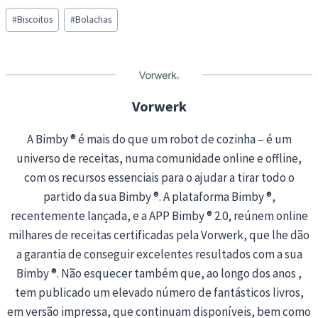
Post
d
#
Biscoitos
#
Bolachas
Tags:
i
n
g
…
Vorwerk
A Bimby ® é mais do que um robot de cozinha – é um
universo de receitas, numa comunidade online e offline,
com os recursos essenciais para o ajudar a tirar todo o
partido da sua Bimby ®. A plataforma Bimby ®,
recentemente lançada, e a APP Bimby ® 2.0, reúnem online
milhares de receitas certificadas pela Vorwerk, que lhe dão
a garantia de conseguir excelentes resultados com a sua
Bimby ®. Não esquecer também que, ao longo dos anos ,
tem publicado um elevado número de fantásticos livros,
em versão impressa, que continuam disponíveis, bem como