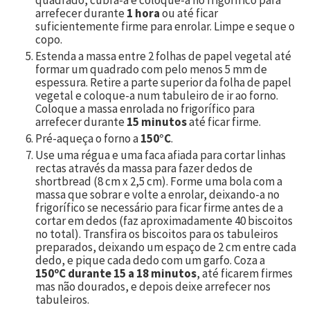
arrefecer durante
1 hora
ou até ficar
suficientemente firme para enrolar. Limpe e seque o
copo.
Estenda a massa entre 2 folhas de papel vegetal até
formar um quadrado com pelo menos 5 mm de
espessura. Retire a parte superior da folha de papel
vegetal e coloque-a num tabuleiro de ir ao forno.
Coloque a massa enrolada no frigorífico para
arrefecer durante
15 minutos
até ficar firme.
Pré-aqueça o forno a
150°C
.
Use uma régua e uma faca afiada para cortar linhas
rectas através da massa para fazer dedos de
shortbread (8 cm x 2,5 cm). Forme uma bola com a
massa que sobrar e volte a enrolar, deixando-a no
frigorífico se necessário para ficar firme antes de a
cortar em dedos (faz aproximadamente
40
biscoitos
no total). Transfira os biscoitos para os tabuleiros
preparados, deixando um espaço de 2 cm entre cada
dedo, e pique cada dedo com um garfo. Coza a
150ºC durante 15 a 18 minutos
, até ficarem firmes
mas não dourados, e depois deixe arrefecer nos
tabuleiros.