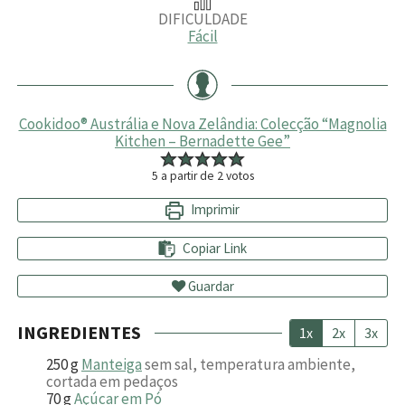
DIFICULDADE
Fácil
Cookidoo® Austrália e Nova Zelândia: Colecção “Magnolia
Kitchen – Bernadette Gee”
5
a partir de
2
votos
Imprimir
Copiar Link
Guardar
INGREDIENTES
1x
2x
3x
250
g
Manteiga
sem sal, temperatura ambiente,
cortada em pedaços
70
g
Açúcar em Pó