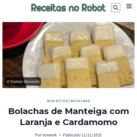
Skip
to
content
© Eamon Donnelly
BISCOITOS
|
BOLACHAS
Bolachas de Manteiga com
Laranja e Cardamomo
Por
Vorwerk
Publicado
11/11/2025