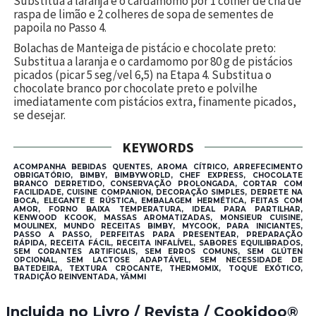
Substitua a laranja e o cardamomo por 1 colher de chá de
raspa de limão e 2 colheres de sopa de sementes de
papoila no Passo 4.
Bolachas de Manteiga de pistácio e chocolate preto:
Substitua a laranja e o cardamomo por 80 g de pistácios
picados (picar 5 seg/vel 6,5) na Etapa 4. Substitua o
chocolate branco por chocolate preto e polvilhe
imediatamente com pistácios extra, finamente picados,
se desejar.
KEYWORDS
ACOMPANHA BEBIDAS QUENTES, AROMA CÍTRICO, ARREFECIMENTO
OBRIGATÓRIO, BIMBY, BIMBYWORLD, CHEF EXPRESS, CHOCOLATE
BRANCO DERRETIDO, CONSERVAÇÃO PROLONGADA, CORTAR COM
FACILIDADE, CUISINE COMPANION, DECORAÇÃO SIMPLES, DERRETE NA
BOCA, ELEGANTE E RÚSTICA, EMBALAGEM HERMÉTICA, FEITAS COM
AMOR, FORNO BAIXA TEMPERATURA, IDEAL PARA PARTILHAR,
KENWOOD KCOOK, MASSAS AROMATIZADAS, MONSIEUR CUISINE,
MOULINEX, MUNDO RECEITAS BIMBY, MYCOOK, PARA INICIANTES,
PASSO A PASSO, PERFEITAS PARA PRESENTEAR, PREPARAÇÃO
RÁPIDA, RECEITA FÁCIL, RECEITA INFALÍVEL, SABORES EQUILIBRADOS,
SEM CORANTES ARTIFICIAIS, SEM ERROS COMUNS, SEM GLÚTEN
OPCIONAL, SEM LACTOSE ADAPTÁVEL, SEM NECESSIDADE DE
BATEDEIRA, TEXTURA CROCANTE, THERMOMIX, TOQUE EXÓTICO,
TRADIÇÃO REINVENTADA, YÄMMI
Incluida no Livro / Revista / Cookidoo®