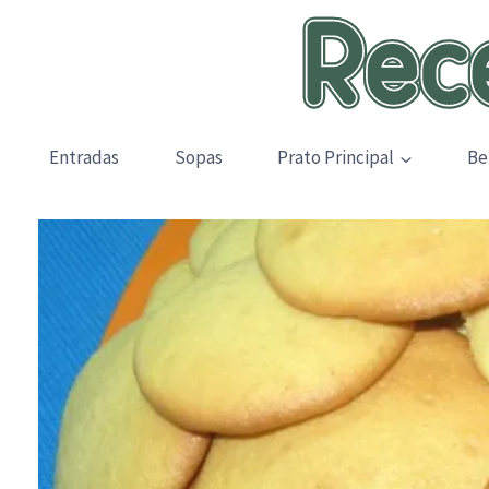
Skip
to
content
Entradas
Sopas
Prato Principal
Be