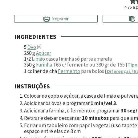
4.75
a p
Imprimir
INGREDIENTES
5
Ovo
M
250
g
Açúcar
1/2
Limão
casca fininha só parte amarela
350
g
Farinha
T65 c/ fermento ou 380 gr de T55
[
Tipo
1
colher de chá
Fermento
para bolos
[
Diferenças / E
INSTRUÇÕES
Colocar no copo o açúcar, a casca de limão e pulveri
Adicionar os ovos e programar
1 min/vel 3
.
Adicionar a farinha, o fermento e programar
30 seg/
Retirar e deixar descansar
10 minutos
para que a m
Forrar um tabuleiro com papel vegetal (uso tapete 
espaço entre elas de 3 cm.