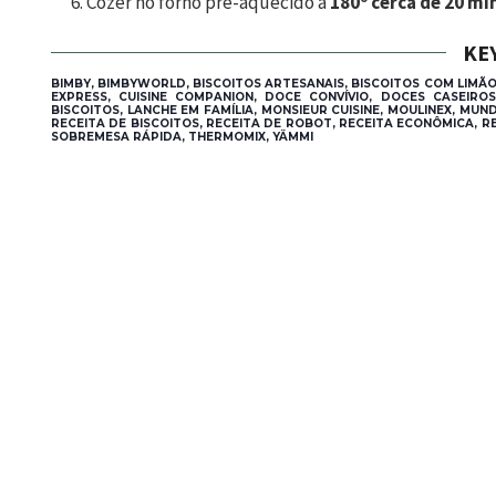
Cozer no forno pré-aquecido a
180º cerca de 20 m
KE
BIMBY, BIMBYWORLD, BISCOITOS ARTESANAIS, BISCOITOS COM LIMÃO
EXPRESS, CUISINE COMPANION, DOCE CONVÍVIO, DOCES CASEIR
BISCOITOS, LANCHE EM FAMÍLIA, MONSIEUR CUISINE, MOULINEX, MUN
RECEITA DE BISCOITOS, RECEITA DE ROBOT, RECEITA ECONÔMICA,
SOBREMESA RÁPIDA, THERMOMIX, YÄMMI