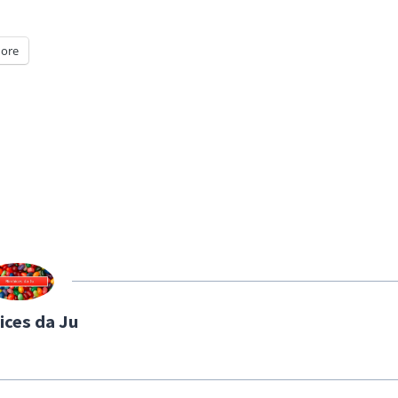
ore
ices da Ju