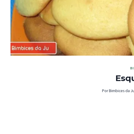
B
Esq
Por
Bimbices da J