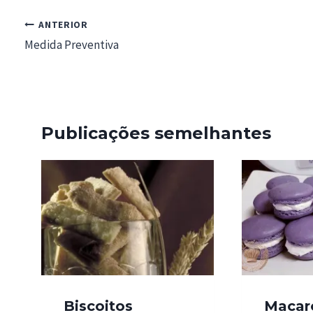
Navegação
ANTERIOR
de
Medida Preventiva
artigos
Publicações semelhantes
Biscoitos
Macar