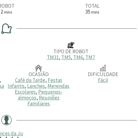
ROBOT
TOTAL
m
m
2
35
mins
mins
i
i
n
n
u
u
t
t
o
o
s
s
TIPO DE ROBOT
TM31
,
TM5
,
TM6
,
TM7
OCASIÃO
DIFICULDADE
,
Café da Tarde
,
Festas
Fácil
sa
Infantis
,
Lanches
,
Merendas
Escolares
,
Pequenos-
almoços
,
Reuniões
Familiares
ices da Ju