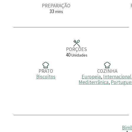
PREPARAÇÃO
m
33
mins
i
n
u
t
o
s
PORÇÕES
40
Unidades
PRATO
COZINHA
Biscoitos
Europeia
,
Internacional
Mediterrânica
,
Portugue
Bimb