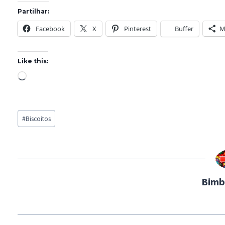
Partilhar:
Facebook
X
Pinterest
Buffer
M
Like this:
L
o
a
Post
d
#
Biscoitos
Tags:
i
n
g
…
Bimb