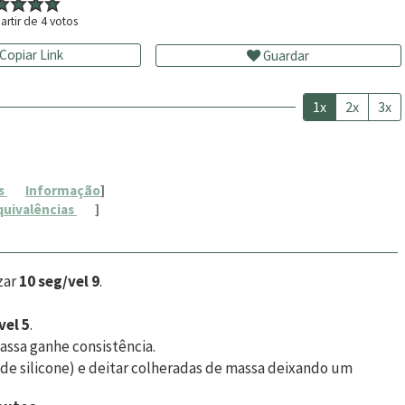
artir de
4
votos
Copiar Link
Guardar
1x
2x
3x
s
Informação
]
quivalências
]
zar
10 seg/vel 9
.
vel 5
.
assa ganhe consistência.
de silicone) e deitar colheradas de massa deixando um