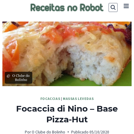
Skip
to
content
©
FOCACCIAS
|
MASSAS LEVEDAS
Focaccia di Nino – Base
Pizza-Hut
Por
O Clube do Bolinho
Publicado
05/10/2020