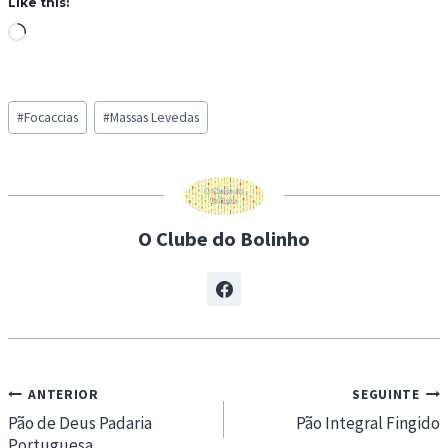
Like this:
L
o
a
Post
d
#
Focaccias
#
Massas Levedas
Tags:
i
n
g
…
O Clube do Bolinho
Navegação
ANTERIOR
SEGUINTE
de
Pão de Deus Padaria
Pão Integral Fingido
Portuguesa