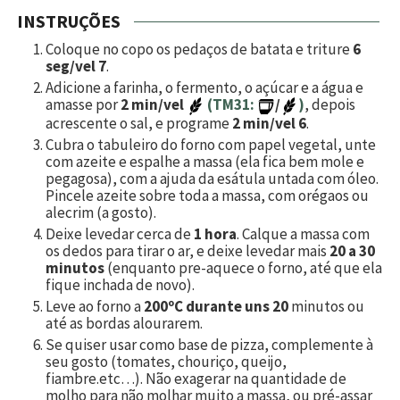
INSTRUÇÕES
Coloque no copo os pedaços de batata e triture
6
seg/vel 7
.
Adicione a farinha, o fermento, o açúcar e a água e
amasse por
2 min/vel
(TM31:
/
)
, depois
acrescente o sal, e programe
2 min/vel 6
.
Cubra o tabuleiro do forno com papel vegetal, unte
com azeite e espalhe a massa (ela fica bem mole e
pegagosa), com a ajuda da esátula untada com óleo.
Pincele azeite sobre toda a massa, com orégaos ou
alecrim (a gosto).
Deixe levedar cerca de
1 hora
. Calque a massa com
os dedos para tirar o ar, e deixe levedar mais
20 a 30
minutos
(enquanto pre-aquece o forno, até que ela
fique inchada de novo).
Leve ao forno a
200ºC durante uns 20
minutos ou
até as bordas alourarem.
Se quiser usar como base de pizza, complemente à
seu gosto (tomates, chouriço, queijo,
fiambre.etc…). Não exagerar na quantidade de
molho para não molhar muito a massa, ou pré-assar