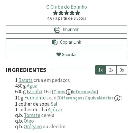
O Clube do Bolinho
4.67
a partir de
3
votos
Imprimir
Copiar Link
Guardar
INGREDIENTES
1x
2x
3x
1
Batata
crua em pedaços
450
g
Água
600
g
Farinha
T65
[
Tipos
Informação
]
11
g
Fermento
seco
[
Diferenças / Equivalências
]
1
colher de sopa
Sal
1
colher de chá
Açúcar
q.b.
Tomate
cereja
q.b.
Óleo
q.b.
Orégano
ou alecrim