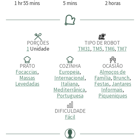
h
m
m
h
1
hr
55
mins
5
mins
2
horas
o
i
i
o
r
n
n
r
a
u
u
a
t
t
s
o
o
s
s
PORÇÕES
TIPO DE ROBOT
1
Unidade
TM31
,
TM5
,
TM6
,
TM7
PRATO
COZINHA
OCASIÃO
Focaccias
,
Europeia
,
Almoços de
Massas
Internacional
,
Família
,
Brunch
,
Levedadas
Italiana
,
Festas
,
Jantares
Mediterrânica
,
Informais
,
Portuguesa
Piqueniques
DIFICULDADE
Fácil