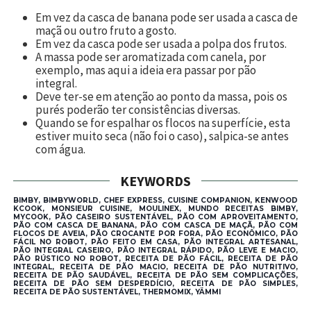
Em vez da casca de banana pode ser usada a casca de
maçã ou outro fruto a gosto.
Em vez da casca pode ser usada a polpa dos frutos.
A massa pode ser aromatizada com canela, por
exemplo, mas aqui a ideia era passar por pão
integral.
Deve ter-se em atenção ao ponto da massa, pois os
purés poderão ter consistências diversas.
Quando se for espalhar os flocos na superfície, esta
estiver muito seca (não foi o caso), salpica-se antes
com água.
KEYWORDS
BIMBY, BIMBYWORLD, CHEF EXPRESS, CUISINE COMPANION, KENWOOD
KCOOK, MONSIEUR CUISINE, MOULINEX, MUNDO RECEITAS BIMBY,
MYCOOK, PÃO CASEIRO SUSTENTÁVEL, PÃO COM APROVEITAMENTO,
PÃO COM CASCA DE BANANA, PÃO COM CASCA DE MAÇÃ, PÃO COM
FLOCOS DE AVEIA, PÃO CROCANTE POR FORA, PÃO ECONÔMICO, PÃO
FÁCIL NO ROBOT, PÃO FEITO EM CASA, PÃO INTEGRAL ARTESANAL,
PÃO INTEGRAL CASEIRO, PÃO INTEGRAL RÁPIDO, PÃO LEVE E MACIO,
PÃO RÚSTICO NO ROBOT, RECEITA DE PÃO FÁCIL, RECEITA DE PÃO
INTEGRAL, RECEITA DE PÃO MACIO, RECEITA DE PÃO NUTRITIVO,
RECEITA DE PÃO SAUDÁVEL, RECEITA DE PÃO SEM COMPLICAÇÕES,
RECEITA DE PÃO SEM DESPERDÍCIO, RECEITA DE PÃO SIMPLES,
RECEITA DE PÃO SUSTENTÁVEL, THERMOMIX, YÄMMI