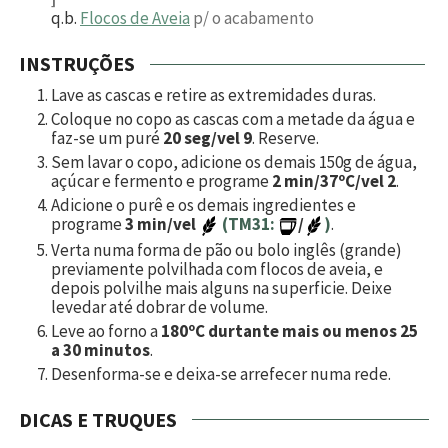
q.b.
Flocos de Aveia
p/ o acabamento
INSTRUÇÕES
Lave as cascas e retire as extremidades duras.
Coloque no copo as cascas com a metade da água e
faz-se um puré
20 seg/vel 9
. Reserve.
Sem lavar o copo, adicione os demais
150
g de água,
açúcar e fermento e programe
2 min/37ºC/vel 2
.
Adicione o purê e os demais ingredientes e
programe
3 min/vel
(TM31:
/
)
.
Verta numa forma de pão ou bolo inglês (grande)
previamente polvilhada com flocos de aveia, e
depois polvilhe mais alguns na superficie. Deixe
levedar até dobrar de volume.
Leve ao forno a
180ºC durtante mais ou menos 25
a 30 minutos
.
Desenforma-se e deixa-se arrefecer numa rede.
DICAS E TRUQUES