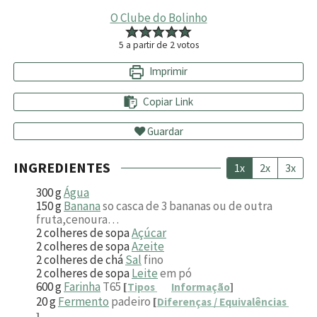
O Clube do Bolinho
5
a partir de
2
votos
Imprimir
Copiar Link
Guardar
INGREDIENTES
1x
2x
3x
300
g
Água
150
g
Banana
so casca de 3 bananas ou de outra
fruta,cenoura…
2
colheres de sopa
Açúcar
2
colheres de sopa
Azeite
2
colheres de chá
Sal
fino
2
colheres de sopa
Leite
em pó
600
g
Farinha
T65
[
Tipos
Informação
]
20
g
Fermento
padeiro
[
Diferenças / Equivalências
]