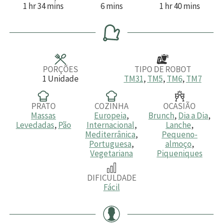
h
m
m
h
m
1
hr
34
mins
6
mins
1
hr
40
mins
o
i
i
o
i
r
n
n
r
n
a
u
u
a
u
t
t
t
o
o
o
s
s
s
PORÇÕES
TIPO DE ROBOT
1
Unidade
TM31
,
TM5
,
TM6
,
TM7
PRATO
COZINHA
OCASIÃO
Massas
Europeia
,
Brunch
,
Dia a Dia
,
Levedadas
,
Pão
Internacional
,
Lanche
,
Mediterrânica
,
Pequeno-
Portuguesa
,
almoço
,
Vegetariana
Piqueniques
DIFICULDADE
Fácil