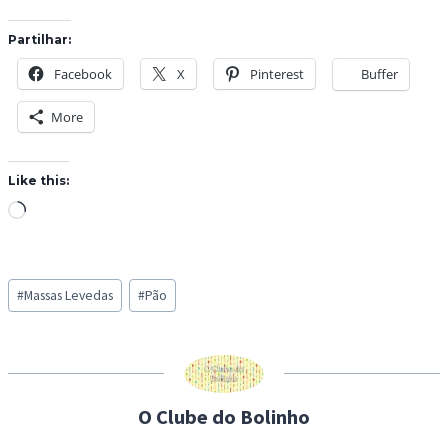
Partilhar:
Facebook
X
Pinterest
Buffer
More
Like this:
L
o
a
Post
d
#
Massas Levedas
#
Pão
Tags:
i
n
g
…
O Clube do Bolinho