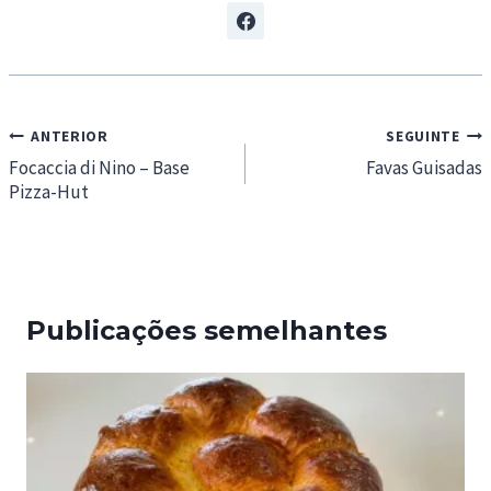
Navegação
ANTERIOR
SEGUINTE
de
Focaccia di Nino – Base
Favas Guisadas
Pizza-Hut
artigos
Publicações semelhantes