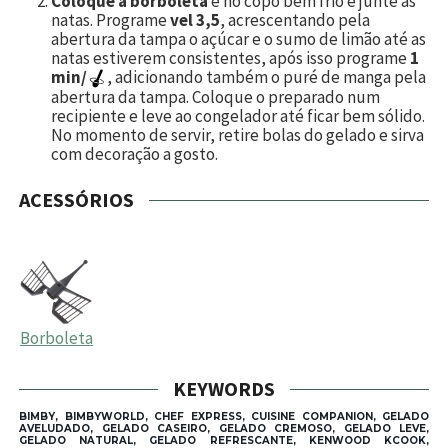
Coloque a borboleta
e no copo bem frio e junte as
natas. Programe
vel 3,5
, acrescentando pela
abertura da tampa o açúcar e o sumo de limão até as
natas estiverem consistentes, após isso programe
1
min/
, adicionando também o puré de manga pela
abertura da tampa. Coloque o preparado num
recipiente e leve ao congelador até ficar bem sólido.
No momento de servir, retire bolas do gelado e sirva
com decoração a gosto.
ACESSÓRIOS
Borboleta
KEYWORDS
BIMBY, BIMBYWORLD, CHEF EXPRESS, CUISINE COMPANION, GELADO
AVELUDADO, GELADO CASEIRO, GELADO CREMOSO, GELADO LEVE,
GELADO NATURAL, GELADO REFRESCANTE, KENWOOD KCOOK,