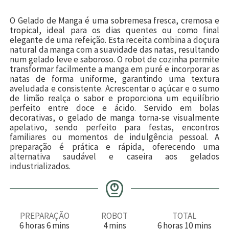
O Gelado de Manga é uma sobremesa fresca, cremosa e
tropical, ideal para os dias quentes ou como final
elegante de uma refeição. Esta receita combina a doçura
natural da manga com a suavidade das natas, resultando
num gelado leve e saboroso. O robot de cozinha permite
transformar facilmente a manga em puré e incorporar as
natas de forma uniforme, garantindo uma textura
aveludada e consistente. Acrescentar o açúcar e o sumo
de limão realça o sabor e proporciona um equilíbrio
perfeito entre doce e ácido. Servido em bolas
decorativas, o gelado de manga torna-se visualmente
apelativo, sendo perfeito para festas, encontros
familiares ou momentos de indulgência pessoal. A
preparação é prática e rápida, oferecendo uma
alternativa saudável e caseira aos gelados
industrializados.
PREPARAÇÃO
ROBOT
TOTAL
h
m
m
h
m
6
horas
6
mins
4
mins
6
horas
10
mins