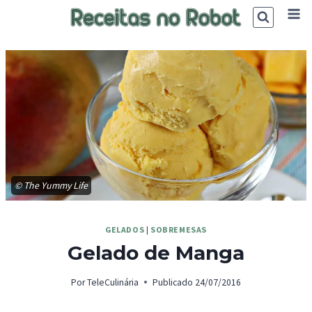
Skip
to
content
© The Yummy Life
GELADOS
|
SOBREMESAS
Gelado de Manga
Por
TeleCulinária
Publicado
24/07/2016