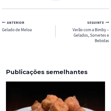
Navegação
ANTERIOR
SEGUINTE
de
Gelado de Meloa
Verão com a Bimby –
Gelados, Sorvetes e
artigos
Bebidas
Publicações semelhantes