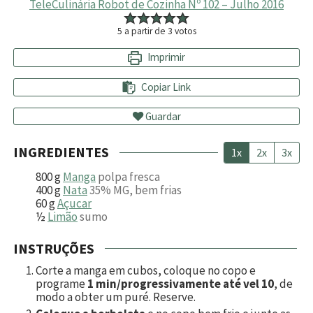
TeleCulinária Robot de Cozinha Nº 102 – Julho 2016
5
a partir de
3
votos
Imprimir
Copiar Link
Guardar
INGREDIENTES
1x
2x
3x
800
g
Manga
polpa fresca
400
g
Nata
35% MG, bem frias
60
g
Açucar
½
Limão
sumo
INSTRUÇÕES
Corte a manga em cubos, coloque no copo e
programe
1 min/progressivamente até vel 10
, de
modo a obter um puré. Reserve.