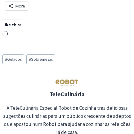
More
Like this:
L
o
a
Post
d
#
Gelados
#
Sobremesas
Tags:
i
n
g
…
TeleCulinária
A TeleCulinária Especial Robot de Cozinha traz deliciosas
sugestões culinárias para um público crescente de adeptos
que apostou num Robot para ajudar a cozinhar as refeições
lá de casa.