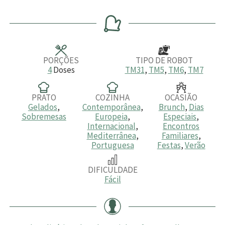
o
i
i
o
i
r
n
n
r
n
a
u
u
a
u
s
t
t
s
t
o
o
o
s
s
s
PORÇÕES
TIPO DE ROBOT
4
Doses
TM31
,
TM5
,
TM6
,
TM7
PRATO
COZINHA
OCASIÃO
Gelados
,
Contemporânea
,
Brunch
,
Dias
Sobremesas
Europeia
,
Especiais
,
Internacional
,
Encontros
Mediterrânea
,
Familiares
,
Portuguesa
Festas
,
Verão
DIFICULDADE
Fácil