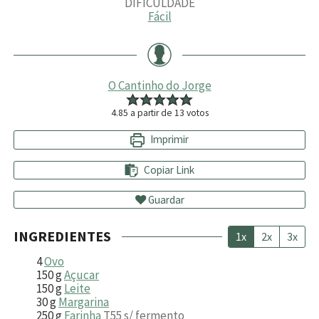
DIFICULDADE
Fácil
O Cantinho do Jorge
4.85
a partir de
13
votos
Imprimir
Copiar Link
Guardar
INGREDIENTES
1x
2x
3x
4
Ovo
150
g
Açucar
150
g
Leite
30
g
Margarina
250
g
Farinha
T55 s/ fermento