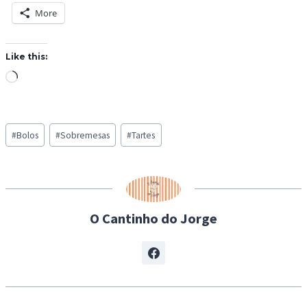
More
Like this:
L
o
a
Post
d
#
Bolos
#
Sobremesas
#
Tartes
Tags:
i
n
g
…
O Cantinho do Jorge