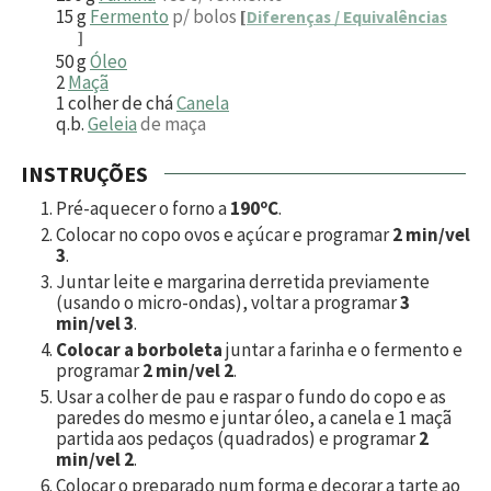
15
g
Fermento
p/ bolos
[
Diferenças / Equivalências
]
50
g
Óleo
2
Maçã
1
colher de chá
Canela
q.b.
Geleia
de maça
INSTRUÇÕES
Pré-aquecer o forno a
190ºC
.
Colocar no copo ovos e açúcar e programar
2 min/vel
3
.
Juntar leite e margarina derretida previamente
(usando o micro-ondas), voltar a programar
3
min/vel 3
.
Colocar a borboleta
juntar a farinha e o fermento e
programar
2 min/vel 2
.
Usar a colher de pau e raspar o fundo do copo e as
paredes do mesmo e juntar óleo, a canela e 1 maçã
partida aos pedaços (quadrados) e programar
2
min/vel 2
.
Colocar o preparado num forma e decorar a tarte ao