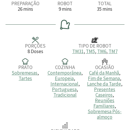
PREPARAÇÃO
ROBOT
TOTAL
m
m
m
26
mins
9
mins
35
mins
i
i
i
n
n
n
u
u
u
t
t
t
o
o
o
s
s
s
PORÇÕES
TIPO DE ROBOT
8
Doses
TM31
,
TM5
,
TM6
,
TM7
PRATO
COZINHA
OCASIÃO
Sobremesas
,
Contemporânea
,
Café da Manhã
,
Tartes
Europeia
,
Fim de Semana
,
Internacional
,
Lanche da Tarde
,
Portuguesa
,
Presentes
Tradicional
Caseiros
,
Reuniões
Familiares
,
Sobremesa Pós-
almoço