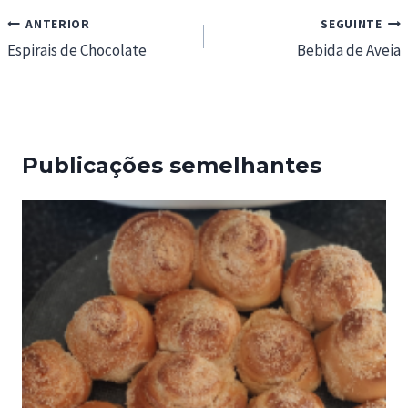
Navegação
ANTERIOR
SEGUINTE
de
Espirais de Chocolate
Bebida de Aveia
artigos
Publicações semelhantes