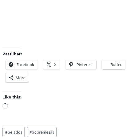
Partilhar:
Facebook
X
Pinterest
Buffer
More
Like this:
L
o
a
Post
d
#
Gelados
#
Sobremesas
Tags: