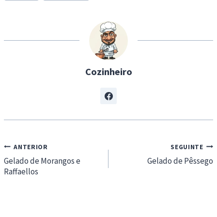
i
n
g
…
Cozinheiro
Navegação
ANTERIOR
SEGUINTE
de
Gelado de Morangos e
Gelado de Pêssego
Raffaellos
artigos