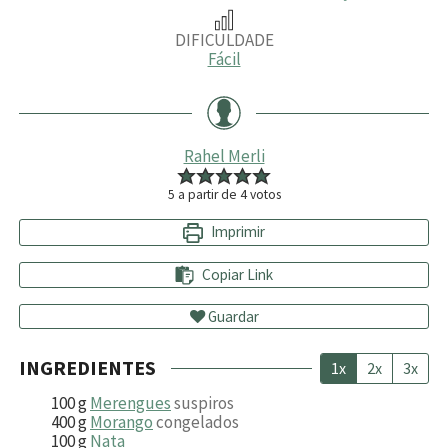
DIFICULDADE
Fácil
Rahel Merli
5
a partir de
4
votos
Imprimir
Copiar Link
Guardar
INGREDIENTES
1x
2x
3x
100
g
Merengues
suspiros
400
g
Morango
congelados
100
g
Nata