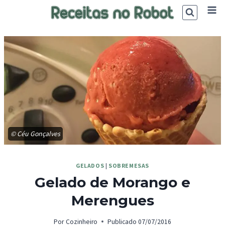
Skip
to
content
© Céu Gonçalves
GELADOS
|
SOBREMESAS
Gelado de Morango e
Merengues
Por
Cozinheiro
Publicado
07/07/2016