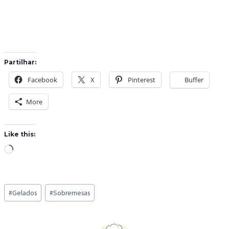
Partilhar:
Facebook
X
Pinterest
Buffer
More
Like this:
L
o
a
Post
d
#
Gelados
#
Sobremesas
Tags:
i
n