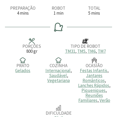
PREPARAÇÃO
ROBOT
TOTAL
m
m
m
4
mins
1
min
5
mins
i
i
i
n
n
n
u
u
u
t
t
t
o
o
o
s
s
PORÇÕES
TIPO DE ROBOT
800
gr
TM31
,
TM5
,
TM6
,
TM7
PRATO
COZINHA
OCASIÃO
Gelados
Internacional
,
Festas Infantis
,
Saudável
,
Jantares
Vegetariana
Românticos
,
Lanches Rápidos
,
Piqueniques
,
Reuniões
Familiares
,
Verão
DIFICULDADE