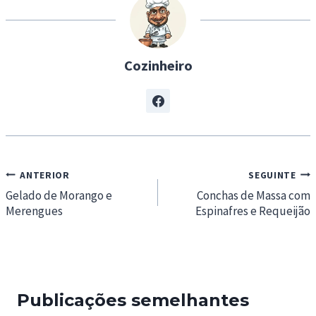
g
…
Cozinheiro
Navegação
ANTERIOR
SEGUINTE
de
Gelado de Morango e
Conchas de Massa com
Merengues
Espinafres e Requeijão
artigos
Publicações semelhantes