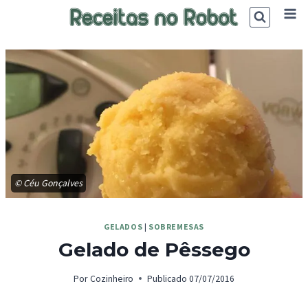
Skip
to
content
© Céu Gonçalves
GELADOS
|
SOBREMESAS
Gelado de Pêssego
Por
Cozinheiro
Publicado
07/07/2016