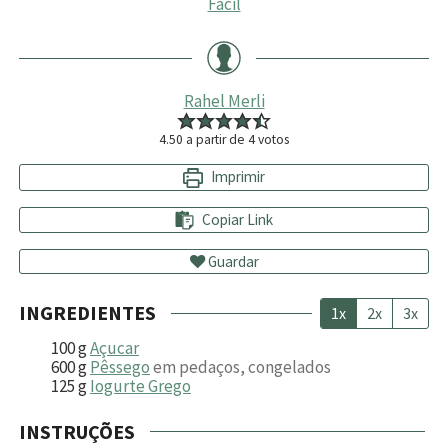
Fácil
Rahel Merli
4.50
a partir de
4
votos
Imprimir
Copiar Link
Guardar
INGREDIENTES
1x
2x
3x
100
g
Açucar
600
g
Pêssego
em pedaços, congelados
125
g
Iogurte Grego
INSTRUÇÕES