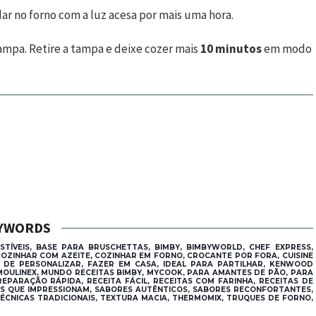
dar no forno com a luz acesa por mais uma hora.
mpa. Retire a tampa e deixe cozer mais
10 minutos
em modo
YWORDS
TÍVEIS, BASE PARA BRUSCHETTAS, BIMBY, BIMBYWORLD, CHEF EXPRESS,
COZINHAR COM AZEITE, COZINHAR EM FORNO, CROCANTE POR FORA, CUISINE
L DE PERSONALIZAR, FAZER EM CASA, IDEAL PARA PARTILHAR, KENWOOD
 MOULINEX, MUNDO RECEITAS BIMBY, MYCOOK, PARA AMANTES DE PÃO, PARA
PREPARAÇÃO RÁPIDA, RECEITA FÁCIL, RECEITAS COM FARINHA, RECEITAS DE
ITAS QUE IMPRESSIONAM, SABORES AUTÊNTICOS, SABORES RECONFORTANTES,
TÉCNICAS TRADICIONAIS, TEXTURA MACIA, THERMOMIX, TRUQUES DE FORNO,