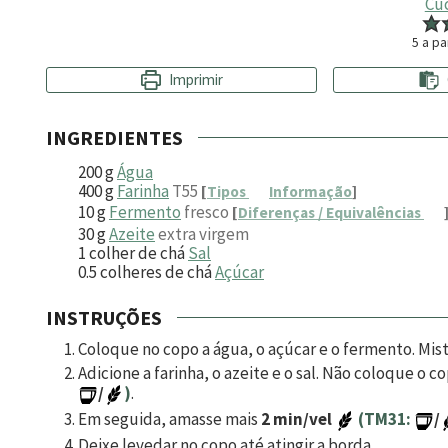
Cu
5
a pa
Imprimir
INGREDIENTES
200
g
Água
400
g
Farinha
T55
[
Tipos
Informação
]
10
g
Fermento
fresco
[
Diferenças / Equivalências
30
g
Azeite
extra virgem
1
colher de chá
Sal
0.5
colheres de chá
Açúcar
INSTRUÇÕES
Coloque no copo a água, o açúcar e o fermento. Mis
Adicione a farinha, o azeite e o sal. Não coloque o
/
)
.
Em seguida, amasse mais
2 min/vel
(TM31:
/
Deixe levedar no copo até atingir a borda.