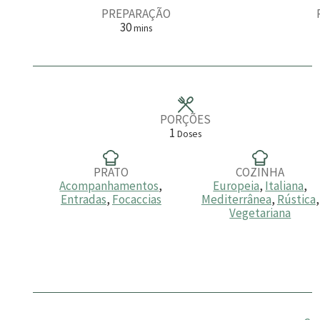
PREPARAÇÃO
m
30
mins
i
n
u
t
o
s
PORÇÕES
1
Doses
PRATO
COZINHA
Acompanhamentos
,
Europeia
,
Italiana
,
Entradas
,
Focaccias
Mediterrânea
,
Rústica
,
Vegetariana