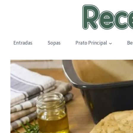
Skip
to
content
Entradas
Sopas
Prato Principal
Be