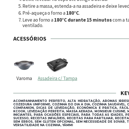
Retire a massa, estenda-a na assadeira e deixe leve
Pré-aqueça o forno a
180°C
.
Leve ao forno a
180°C durante 15 minutos
com a ta
ventilado.
ACESSÓRIOS
Varoma
Assadeira c/ Tampa
KE
ACOMPANHAMENTO PERFEITO, ALTA HIDRATAÇÃO, AROMAS IRRESIS
COZEDURA UNIFORME, COZINHA DO DIA A DIA, COZINHA SAUDÁVEL, 
COMPANION, DICAS DE LEVEDAÇÃO, ECONÓMICA E PRÁTICA, FÁCI
KCOOK, LEVEDAÇÃO PERFEITA, MASSA AERADA, MONSIEUR CUISINE,
INICIANTES, PARA OCASIÕES ESPECIAIS, PARA TODAS AS IDADES, 
SUCESSO, RECEITAS INFALÍVEIS, RECEITAS PARA PARTILHAR, RECE
SEM ERROS, SEM GLÚTEN OPCIONAL, SEM NECESSIDADE DE SOVAR, 
VERSATILIDADE NA COZINHA, YÄMMI