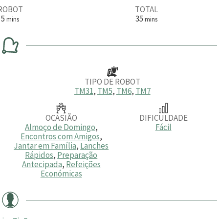
ROBOT
TOTAL
m
m
5
35
mins
mins
i
i
n
n
u
u
t
t
o
o
s
s
TIPO DE ROBOT
TM31
,
TM5
,
TM6
,
TM7
OCASIÃO
DIFICULDADE
Almoço de Domingo
,
Fácil
Encontros com Amigos
,
Jantar em Família
,
Lanches
Rápidos
,
Preparação
Antecipada
,
Refeições
Económicas