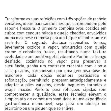
Transforme as suas refeições com três opções de recheio
versáteis, ideais para sanduíches que surpreendem pelo
sabor e frescura. O primeiro combina ovos cozidos em
cubos com cenoura ralada e queijo cheddar, envolvidos
numa maionese cremosa para um toque reconfortante e
saciante. O segundo destaca espinafres tenros,
levemente cozidos a vapor, misturados com queijo
creme e cebolinho fresco, resultando numa textura
aveludada e um perfil vegetal vibrante. Por fim, o frango
desfiado, cozinhado no vapor para preservar a
suculência, ganha um contraste crocante com aipo e
salsa picados, harmonizado por uma generosa dose de
maionese. Cada opção equilibra praticidade e
sofisticação, permitindo preparar antecipadamente e
adaptar a pães variados, desde baguetes torradas a
wraps macios. Perfeito para refeições rápidas sem
comprometer a qualidade, estes recheios elevam o
simples ato de comer um sanduíche a uma experiência
gastronómica memorável, seja para um almoço no
escritório ou um piquenique ao ar livre.