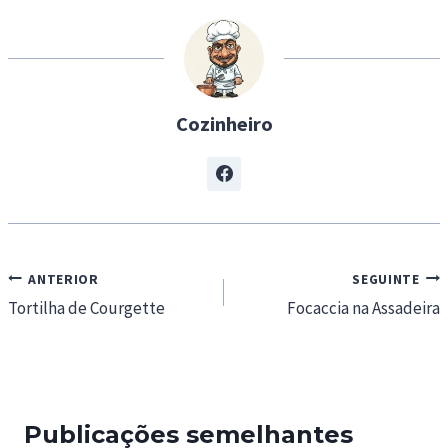
…
Cozinheiro
Navegação
ANTERIOR
SEGUINTE
de
Tortilha de Courgette
Focaccia na Assadeira
artigos
Publicações semelhantes