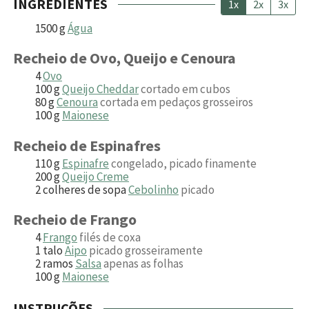
INGREDIENTES
1x
2x
3x
1500
g
Água
Recheio de Ovo, Queijo e Cenoura
4
Ovo
100
g
Queijo Cheddar
cortado em cubos
80
g
Cenoura
cortada em pedaços grosseiros
100
g
Maionese
Recheio de Espinafres
110
g
Espinafre
congelado, picado finamente
200
g
Queijo Creme
2
colheres de sopa
Cebolinho
picado
Recheio de Frango
4
Frango
filés de coxa
1
talo
Aipo
picado grosseiramente
2
ramos
Salsa
apenas as folhas
100
g
Maionese
INSTRUÇÕES