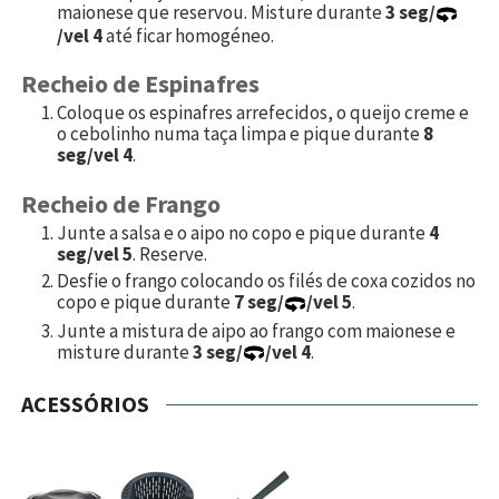
maionese que reservou. Misture durante
3 seg/
/vel 4
até ficar homogéneo.
Recheio de Espinafres
Coloque os espinafres arrefecidos, o queijo creme e
o cebolinho numa taça limpa e pique durante
8
seg/vel 4
.
Recheio de Frango
Junte a salsa e o aipo no copo e pique durante
4
seg/vel 5
. Reserve.
Desfie o frango colocando os filés de coxa cozidos no
copo e pique durante
7 seg/
/vel 5
.
Junte a mistura de aipo ao frango com maionese e
misture durante
3 seg/
/vel 4
.
ACESSÓRIOS