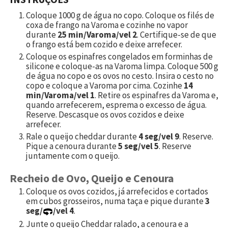
Coloque
1000
g de água no copo. Coloque os filés de
coxa de frango na Varoma e cozinhe no vapor
durante
25 min/Varoma/vel 2
. Certifique-se de que
o frango está bem cozido e deixe arrefecer.
Coloque os espinafres congelados em forminhas de
silicone e coloque-as na Varoma limpa. Coloque
500
g
de água no copo e os ovos no cesto. Insira o cesto no
copo e coloque a Varoma por cima. Cozinhe
14
min/Varoma/vel 1
. Retire os espinafres da Varoma e,
quando arrefecerem, esprema o excesso de água.
Reserve. Descasque os ovos cozidos e deixe
arrefecer.
Rale o queijo cheddar durante
4 seg/vel 9
. Reserve.
Pique a cenoura durante
5 seg/vel 5
. Reserve
juntamente com o queijo.
Recheio de Ovo, Queijo e Cenoura
Coloque os ovos cozidos, já arrefecidos e cortados
em cubos grosseiros, numa taça e pique durante
3
seg/
/vel 4
.
Junte o queijo Cheddar ralado, a cenoura e a