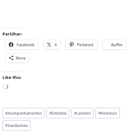
Partilhar:
Facebook
X
Pinterest
Buffer
More
Like this:
L
o
a
Post
d
#
Acompanhamentos
#
Entradas
#
Lanches
#
Recheios
Tags:
i
#
Sanduiches
n
g