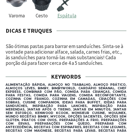
Varoma
Cesto
Espátula
DICAS E TRUQUES
São ótimas pastas para barrar em sanduíches. Sinta-se à
vontade para adicionar alface, salada, carnes frias, etc.,
às sanduíches para torná-las mais substanciais! Cada
porção dá para fazer cerca de 4 a 5 sanduíches.
KEYWORDS
ALIMENTAÇÃO RÁPIDA, ALMOÇO NO TRABALHO, ALMOÇO PRÁTICO,
ALMOÇOS LEVES, BIMBY, BIMBYWORLD, CARDÁPIO SEMANAL, CHEF
EXPRESS, COMBINAR COM PÃO, COMIDA PARA CRIANÇAS, COMIDA
PARA FESTAS, COMIDA PARA VIAGENS, COMIDA RECONFORTANTE,
COZINHA COM FRANGO, COZINHA EM CAMADAS, CRIAÇÕES COM
SOBRAS, CUISINE COMPANION, IDEIAS PARA BUFFET, IDEIAS PARA
SANDUÍCHES, INSPIRAÇÃO PARA LANCHES, INSPIRAÇÃO PARA
MERENDAS, JANTAR APÓS O TREINO, JANTAR EM MINUTOS, JANTAR
SEM ESFORÇO, KENWOOD KCOOK, MONSIEUR CUISINE, MOULINEX,
MUNDO RECEITAS BIMBY, MYCOOK, OPÇÕES SACIENTES, OPÇÕES SEM
GLÚTEN, PRATOS COM OVOS, PREPARAÇÕES A FRIO, PREPARAÇÕES
COM ERVAS, PREPARAÇÕES COM QUEIJO, PREPARAR COM
ANTECEDÊNCIA, RECEITAS COM ESPINAFRES, RECEITAS COM LEGUMES,
RECEITAS COM MAIONESE, RECEITAS PARA LEVAR, RECEITAS PARA