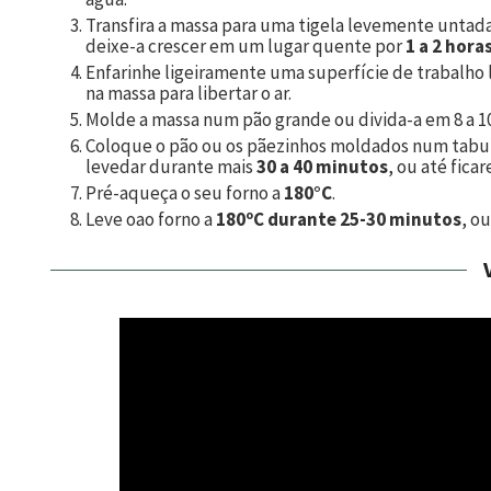
Transfira a massa para uma tigela levemente untad
deixe-a crescer em um lugar quente por
1 a 2 hora
Enfarinhe ligeiramente uma superfície de trabalho 
na massa para libertar o ar.
Molde a massa num pão grande ou divida-a em
8
a
1
Coloque o pão ou os pãezinhos moldados num tabul
levedar durante mais
30 a 40 minutos
, ou até fica
Pré-aqueça o seu forno a
180°C
.
Leve oao forno a
180ºC durante 25-30 minutos
, o