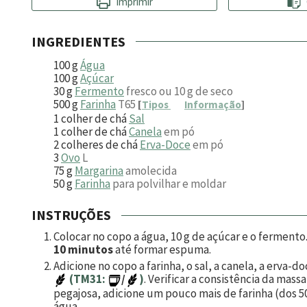
Imprimir
INGREDIENTES
100
g
Água
100
g
Açúcar
30
g
Fermento
fresco ou 10 g de seco
500
g
Farinha
T65
[
Tipos
Informação
]
1
colher de chá
Sal
1
colher de chá
Canela
em pó
2
colheres de chá
Erva-Doce
em pó
3
Ovo
L
75
g
Margarina
amolecida
50
g
Farinha
para polvilhar e moldar
INSTRUÇÕES
Colocar no copo a água,
10
g de açúcar e o fermento
10 minutos
até formar espuma.
Adicione no copo a farinha, o sal, a canela, a erva-d
(TM31:
/
)
. Verificar a consistência da mas
pegajosa, adicione um pouco mais de farinha (dos 50
água.