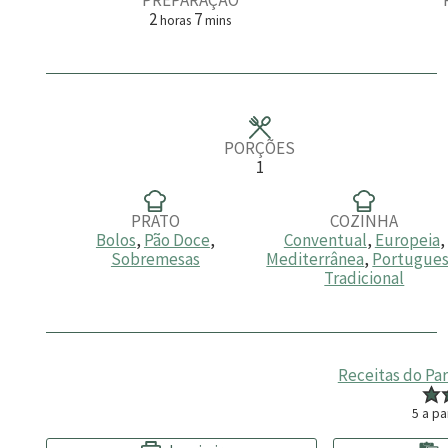
h
m
2
7
horas
mins
o
i
r
n
a
u
s
t
o
s
PORÇÕES
1
PRATO
COZINHA
Bolos
,
Pão Doce
,
Conventual
,
Europeia
,
Sobremesas
Mediterrânea
,
Portugue
Tradicional
Receitas do Pa
5
a pa