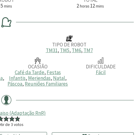
m
h
m
5
2
12
mins
horas
mins
i
o
i
n
r
n
u
a
u
t
s
t
o
o
s
s
TIPO DE ROBOT
TM31
,
TM5
,
TM6
,
TM7
OCASIÃO
DIFICULDADE
Café da Tarde
,
Festas
Fácil
sa
,
Infantis
,
Meriendas
,
Natal
,
Páscoa
,
Reuniões Familiares
raiso (Adaptação RnR)
rtir de
3
votos