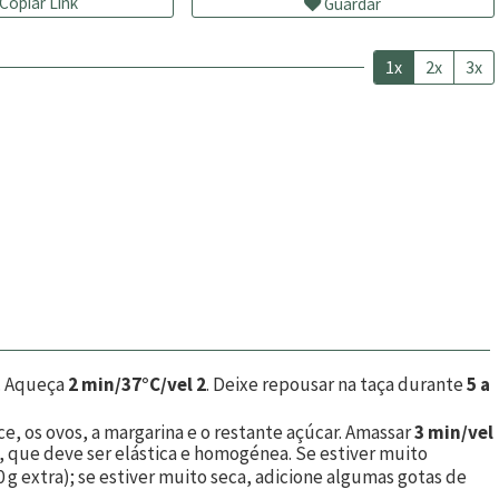
Copiar Link
Guardar
1x
2x
3x
. Aqueça
2 min/37°C/vel 2
. Deixe repousar na taça durante
5 a
oce, os ovos, a margarina e o restante açúcar. Amassar
3 min/vel
sa, que deve ser elástica e homogénea. Se estiver muito
 g extra); se estiver muito seca, adicione algumas gotas de