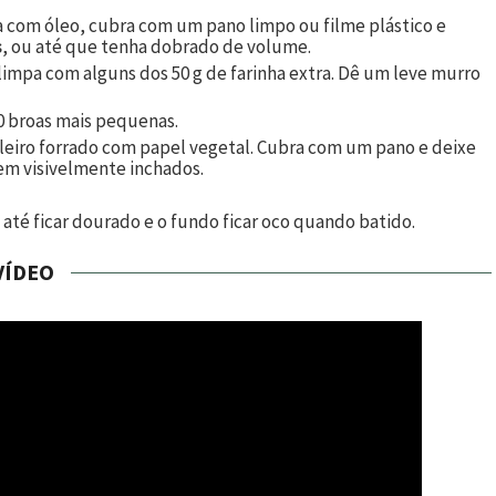
a com óleo, cubra com um pano limpo ou filme plástico e
s
, ou até que tenha dobrado de volume.
limpa com alguns dos 50 g de farinha extra. Dê um leve murro
0
broas mais pequenas.
eiro forrado com papel vegetal. Cubra com um pano e deixe
rem visivelmente inchados.
u até ficar dourado e o fundo ficar oco quando batido.
VÍDEO