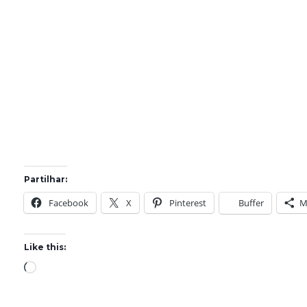
Partilhar:
Facebook
X
Pinterest
Buffer
M
Like this:
L
o
a