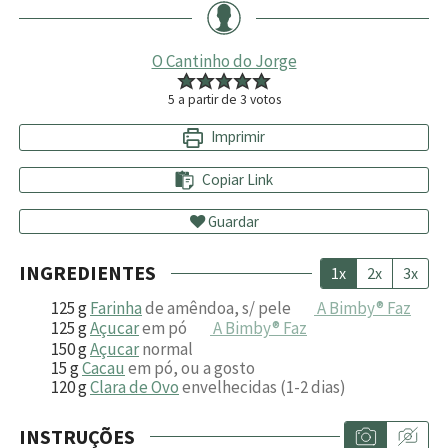
O Cantinho do Jorge
5
a partir de
3
votos
Imprimir
Copiar Link
Guardar
INGREDIENTES
1x
2x
3x
125
g
Farinha
de amêndoa, s/ pele
A Bimby® Faz
125
g
Açucar
em pó
A Bimby® Faz
150
g
Açucar
normal
15
g
Cacau
em pó, ou a gosto
120
g
Clara de Ovo
envelhecidas (1-2 dias)
INSTRUÇÕES