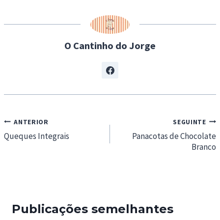
n
g
…
O Cantinho do Jorge
Navegação
ANTERIOR
SEGUINTE
de
Queques Integrais
Panacotas de Chocolate
Branco
artigos
Publicações semelhantes