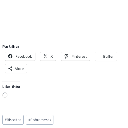
Partilhar:
Facebook
X
Pinterest
Buffer
More
Like this:
L
o
a
Post
d
#
Biscoitos
#
Sobremesas
Tags:
i