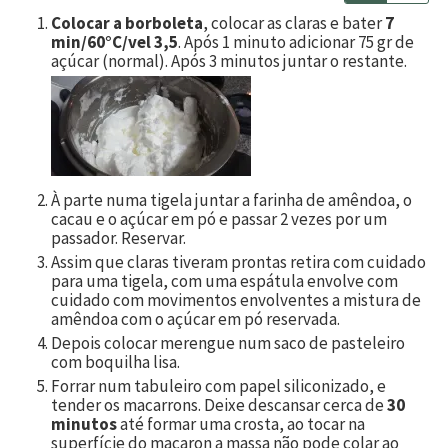
Colocar a borboleta
, colocar as claras e bater
7
min/60°C/vel 3,5
. Após 1 minuto adicionar 75 gr de
açúcar (normal). Após 3 minutos juntar o restante.
À parte numa tigela juntar a farinha de amêndoa, o
cacau e o açúcar em pó e passar 2 vezes por um
passador. Reservar.
Assim que claras tiveram prontas retira com cuidado
para uma tigela, com uma espátula envolve com
cuidado com movimentos envolventes a mistura de
amêndoa com o açúcar em pó reservada.
Depois colocar merengue num saco de pasteleiro
com boquilha lisa.
Forrar num tabuleiro com papel siliconizado, e
tender os macarrons. Deixe descansar cerca de
30
minutos
até formar uma crosta, ao tocar na
superfície do macaron a massa não pode colar ao