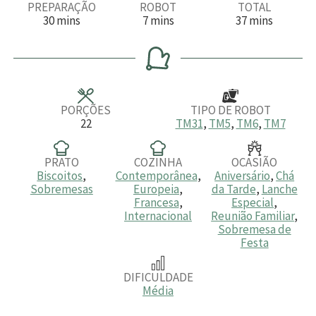
PREPARAÇÃO
ROBOT
TOTAL
m
m
m
30
mins
7
mins
37
mins
i
i
i
n
n
n
u
u
u
t
t
t
o
o
o
s
s
s
PORÇÕES
TIPO DE ROBOT
22
TM31
,
TM5
,
TM6
,
TM7
PRATO
COZINHA
OCASIÃO
Biscoitos
,
Contemporânea
,
Aniversário
,
Chá
Sobremesas
Europeia
,
da Tarde
,
Lanche
Francesa
,
Especial
,
Internacional
Reunião Familiar
,
Sobremesa de
Festa
DIFICULDADE
Média