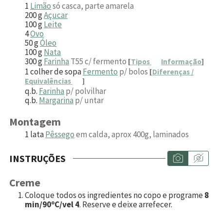
1
Limão
só casca, parte amarela
200
g
Açucar
100
g
Leite
4
Ovo
50
g
Óleo
100
g
Nata
300
g
Farinha
T55 c/ fermento
[
Tipos
Informação
]
1
colher de sopa
Fermento
p/ bolos
[
Diferenças /
Equivalências
]
q.b.
Farinha
p/ polvilhar
q.b.
Margarina
p/ untar
Montagem
1
lata
Pêssego
em calda, aprox 400g, laminados
INSTRUÇÕES
Creme
Coloque todos os ingredientes no copo e programe
8
min/90ºC/vel 4
. Reserve e deixe arrefecer.