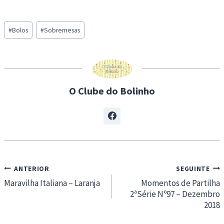
o
a
Post
d
#
Bolos
#
Sobremesas
Tags:
i
n
g
…
O Clube do Bolinho
Navegação
ANTERIOR
SEGUINTE
de
Maravilha Italiana – Laranja
Momentos de Partilha
2ªSérie Nº97 – Dezembro
artigos
2018