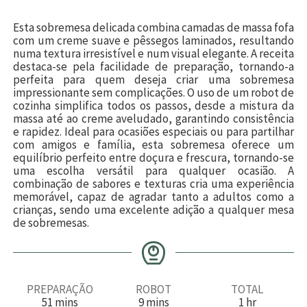
Esta sobremesa delicada combina camadas de massa fofa
com um creme suave e pêssegos laminados, resultando
numa textura irresistível e num visual elegante. A receita
destaca-se pela facilidade de preparação, tornando-a
perfeita para quem deseja criar uma sobremesa
impressionante sem complicações. O uso de um robot de
cozinha simplifica todos os passos, desde a mistura da
massa até ao creme aveludado, garantindo consistência
e rapidez. Ideal para ocasiões especiais ou para partilhar
com amigos e família, esta sobremesa oferece um
equilíbrio perfeito entre doçura e frescura, tornando-se
uma escolha versátil para qualquer ocasião. A
combinação de sabores e texturas cria uma experiência
memorável, capaz de agradar tanto a adultos como a
crianças, sendo uma excelente adição a qualquer mesa
de sobremesas.
PREPARAÇÃO
ROBOT
TOTAL
m
m
h
51
mins
9
mins
1
hr