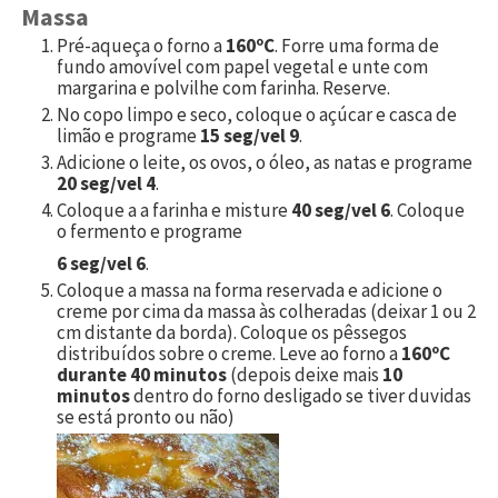
Massa
Pré-aqueça o forno a
160ºC
. Forre uma forma de
fundo amovível com papel vegetal e unte com
margarina e polvilhe com farinha. Reserve.
No copo limpo e seco, coloque o açúcar e casca de
limão e programe
15 seg/vel 9
.
Adicione o leite, os ovos, o óleo, as natas e programe
20 seg/vel 4
.
Coloque a a farinha e misture
40 seg/vel 6
. Coloque
o fermento e programe
6 seg/vel 6
.
Coloque a massa na forma reservada e adicione o
creme por cima da massa às colheradas (deixar 1 ou 2
cm distante da borda). Coloque os pêssegos
distribuídos sobre o creme. Leve ao forno a
160ºC
durante 40 minutos
(depois deixe mais
10
minutos
dentro do forno desligado se tiver duvidas
se está pronto ou não)