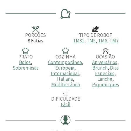
i
i
o
n
n
r
u
u
a
t
t
o
o
s
s
PORÇÕES
TIPO DE ROBOT
8
Fatias
TM31
,
TM5
,
TM6
,
TM7
PRATO
COZINHA
OCASIÃO
Bolos
,
Contemporânea
,
Aniversários
,
Sobremesas
Europeia
,
Brunch
,
Dias
Internacional
,
Especiais
,
Italiana
,
Lanche
,
Mediterrânea
Piqueniques
DIFICULDADE
Fácil