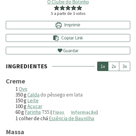
O Clube do Bolinho
5
a partir de
3
votos
Imprimir
Copiar Link
Guardar
INGREDIENTES
1x
2x
3x
Creme
1
Ovo
350
g
Calda
do pêssego em lata
150
g
Leite
100
g
Açucar
60
g
Farinha
T55
[
Tipos
Informação
]
1
colher de chá
Essência de Baunilha
Massa