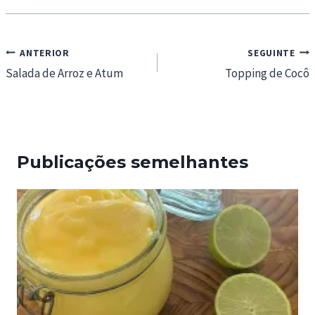
Navegação
ANTERIOR
SEGUINTE
de
Salada de Arroz e Atum
Topping de Cocô
artigos
Publicações semelhantes