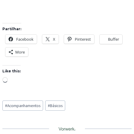
Partilhar:
Facebook
X
Pinterest
Buffer
More
Like this:
L
o
a
Post
d
#
Acompanhamentos
#
Básicos
Tags:
i
n
g