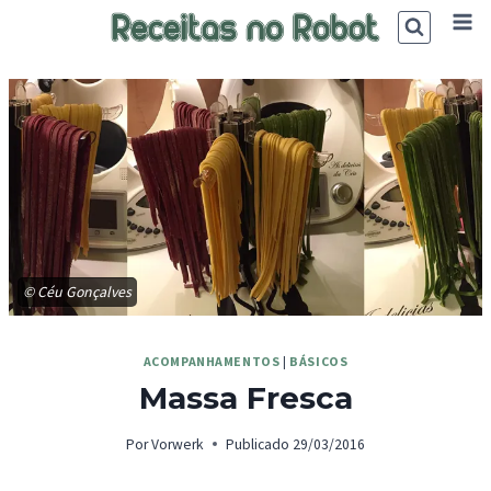
Skip
to
content
© Céu Gonçalves
ACOMPANHAMENTOS
|
BÁSICOS
Massa Fresca
Por
Vorwerk
Publicado
29/03/2016