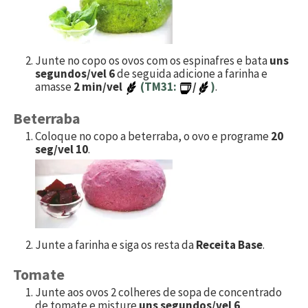
Junte no copo os ovos com os espinafres e bata
uns
segundos/vel 6
de seguida adicione a farinha e
amasse
2 min/vel
(TM31:
/
)
.
Beterraba
Coloque no copo a beterraba, o ovo e programe
20
seg/vel 10
.
Junte a farinha e siga os resta da
Receita Base
.
Tomate
Junte aos ovos 2 colheres de sopa de concentrado
de tomate e misture
uns segundos/vel 6
.