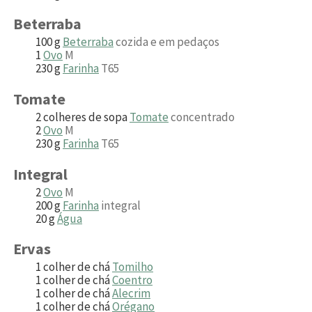
Beterraba
100
g
Beterraba
cozida e em pedaços
1
Ovo
M
230
g
Farinha
T65
Tomate
2
colheres de sopa
Tomate
concentrado
2
Ovo
M
230
g
Farinha
T65
Integral
2
Ovo
M
200
g
Farinha
integral
20
g
Água
Ervas
1
colher de chá
Tomilho
1
colher de chá
Coentro
1
colher de chá
Alecrim
1
colher de chá
Orégano