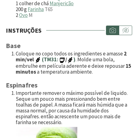
1
colher de chá
Manjericão
200
g
Farinha
T65
2
Ovo
M
INSTRUÇÕES
Base
Coloque no copo todos os ingredientes e amasse
2
min/vel
(TM31:
/
)
. Molde uma bola,
embrulhe em película aderente e deixe repousar
15
minutos
a temperatura ambiente.
Espinafres
Importante remover o máximo possível de liquido.
Seque um pouco mais pressionando bem entre
toalhas de papel. A massa ficará mais húmida que a
massa normal, por causa da humidade dos
espinafres. então acrescente um pouco mais de
farinha se necessário.