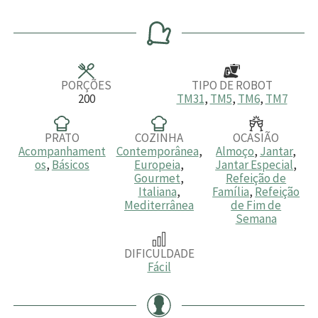
i
i
i
n
n
n
u
u
u
t
t
t
o
o
o
s
s
s
PORÇÕES
TIPO DE ROBOT
200
TM31
,
TM5
,
TM6
,
TM7
PRATO
COZINHA
OCASIÃO
Acompanhament
Contemporânea
,
Almoço
,
Jantar
,
os
,
Básicos
Europeia
,
Jantar Especial
,
Gourmet
,
Refeição de
Italiana
,
Família
,
Refeição
Mediterrânea
de Fim de
Semana
DIFICULDADE
Fácil