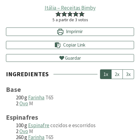
Itália – Receitas Bimby
5
a partir de
3
votos
Imprimir
Copiar Link
Guardar
INGREDIENTES
1x
2x
3x
Base
200
g
Farinha
T65
2
Ovo
M
Espinafres
100
g
Espinafre
cozidos e escorridos
2
Ovo
M
260
g
Farinha
T65