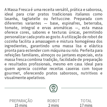
A Massa Fresca é uma receita versátil, prática e saborosa,
ideal para criar pratos tradicionais italianos como
lasanha, tagliatelle ou fettuccine. Preparada com
diferentes variantes — base, espinafres, beterraba,
tomate, integral e ervas aromáticas —, esta massa
oferece cores, sabores e texturas únicas, permitindo
personalizar cada prato ao gosto. A utilização de robot de
cozinha facilita a amassagem e mistura homogénea dos
ingredientes, garantindo uma massa lisa e elástica
pronta para estender com máquina ou rolo. Perfeita para
refeições familiares, almoços ou jantares especiais, esta
massa fresca combina tradição, facilidade de preparação
e resultados profissionais, mesmo em casa. Ideal para
quem aprecia cozinhar receitas caseiras com toque
gourmet, oferecendo pratos saborosos, nutritivos e
visualmente apelativos.
PREPARAÇÃO
ROBOT
TOTAL
m
m
m
15
mins
2
mins
17
mins