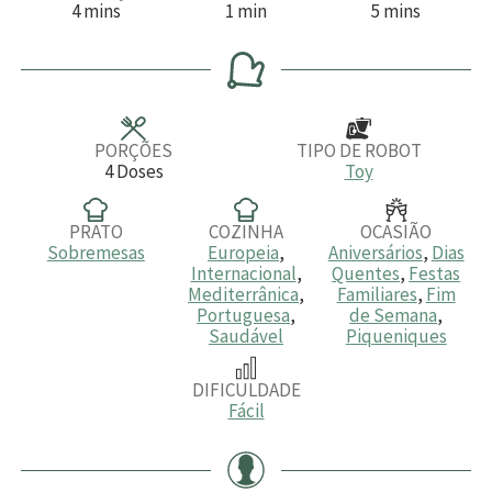
m
m
m
4
mins
1
min
5
mins
i
i
i
n
n
n
u
u
u
t
t
t
o
o
o
s
s
PORÇÕES
TIPO DE ROBOT
4
Doses
Toy
PRATO
COZINHA
OCASIÃO
Sobremesas
Europeia
,
Aniversários
,
Dias
Internacional
,
Quentes
,
Festas
Mediterrânica
,
Familiares
,
Fim
Portuguesa
,
de Semana
,
Saudável
Piqueniques
DIFICULDADE
Fácil