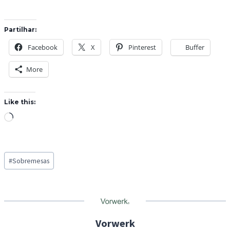
Partilhar:
Facebook
X
Pinterest
Buffer
More
Like this:
L
o
a
Post
d
#
Sobremesas
Tags:
i
n
g
…
Vorwerk