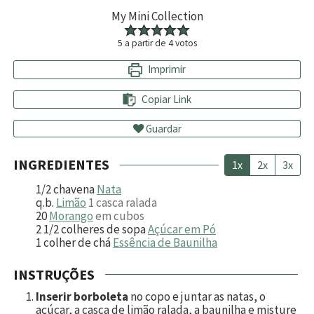
My Mini Collection
5
a partir de
4
votos
Imprimir
Copiar Link
Guardar
INGREDIENTES
1x
2x
3x
1/2
chavena
Nata
q.b.
Limão
1 casca ralada
20
Morango
em cubos
2 1/2
colheres de sopa
Açúcar em Pó
1
colher de chá
Essência de Baunilha
INSTRUÇÕES
Inserir borboleta
no copo e juntar as natas, o
açúcar, a casca de limão ralada, a baunilha e misture