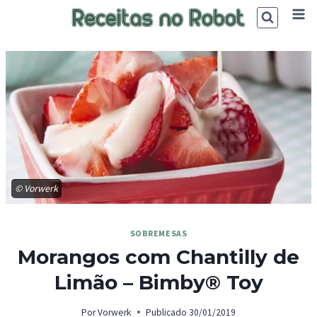
Skip
to
content
© Vorwerk
SOBREMESAS
Morangos com Chantilly de
Limão – Bimby® Toy
Por
Vorwerk
Publicado
30/01/2019