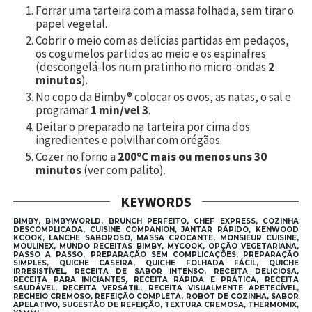
Forrar uma tarteira com a massa folhada, sem tirar o
papel vegetal.
Cobrir o meio com as delícias partidas em pedaços,
os cogumelos partidos ao meio e os espinafres
(descongelá-los num pratinho no micro-ondas
2
minutos
).
No copo da Bimby® colocar os ovos, as natas, o sal e
programar
1 min/vel 3
.
Deitar o preparado na tarteira por cima dos
ingredientes e polvilhar com orégãos.
Cozer no forno a
200ºC mais ou menos uns 30
minutos
(ver com palito).
KEYWORDS
BIMBY, BIMBYWORLD, BRUNCH PERFEITO, CHEF EXPRESS, COZINHA
DESCOMPLICADA, CUISINE COMPANION, JANTAR RÁPIDO, KENWOOD
KCOOK, LANCHE SABOROSO, MASSA CROCANTE, MONSIEUR CUISINE,
MOULINEX, MUNDO RECEITAS BIMBY, MYCOOK, OPÇÃO VEGETARIANA,
PASSO A PASSO, PREPARAÇÃO SEM COMPLICAÇÕES, PREPARAÇÃO
SIMPLES, QUICHE CASEIRA, QUICHE FOLHADA FÁCIL, QUICHE
IRRESISTÍVEL, RECEITA DE SABOR INTENSO, RECEITA DELICIOSA,
RECEITA PARA INICIANTES, RECEITA RÁPIDA E PRÁTICA, RECEITA
SAUDÁVEL, RECEITA VERSÁTIL, RECEITA VISUALMENTE APETECÍVEL,
RECHEIO CREMOSO, REFEIÇÃO COMPLETA, ROBOT DE COZINHA, SABOR
APELATIVO, SUGESTÃO DE REFEIÇÃO, TEXTURA CREMOSA, THERMOMIX,