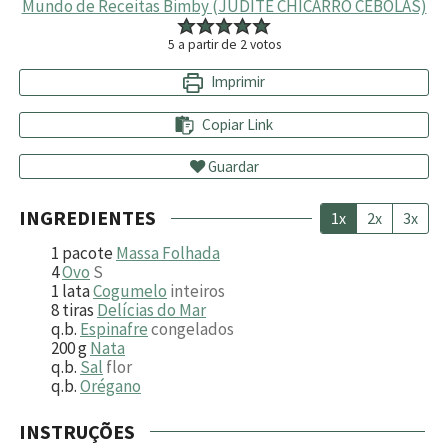
Mundo de Receitas Bimby (JUDITE CHICARRO CEBOLAS)
5
a partir de
2
votos
Imprimir
Copiar Link
Guardar
INGREDIENTES
1x
2x
3x
1
pacote
Massa Folhada
4
Ovo
S
1
lata
Cogumelo
inteiros
8
tiras
Delícias do Mar
q.b.
Espinafre
congelados
200
g
Nata
q.b.
Sal
flor
q.b.
Orégano
INSTRUÇÕES