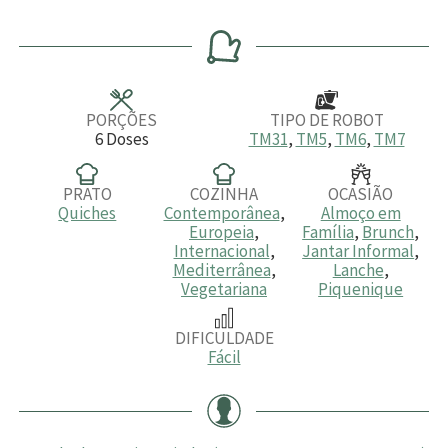
i
i
i
n
n
n
u
u
u
t
t
t
o
o
o
s
s
PORÇÕES
TIPO DE ROBOT
6
Doses
TM31
,
TM5
,
TM6
,
TM7
PRATO
COZINHA
OCASIÃO
Quiches
Contemporânea
,
Almoço em
Europeia
,
Família
,
Brunch
,
Internacional
,
Jantar Informal
,
Mediterrânea
,
Lanche
,
Vegetariana
Piquenique
DIFICULDADE
Fácil