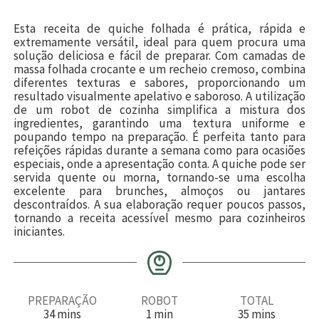
Esta receita de quiche folhada é prática, rápida e
extremamente versátil, ideal para quem procura uma
solução deliciosa e fácil de preparar. Com camadas de
massa folhada crocante e um recheio cremoso, combina
diferentes texturas e sabores, proporcionando um
resultado visualmente apelativo e saboroso. A utilização
de um robot de cozinha simplifica a mistura dos
ingredientes, garantindo uma textura uniforme e
poupando tempo na preparação. É perfeita tanto para
refeições rápidas durante a semana como para ocasiões
especiais, onde a apresentação conta. A quiche pode ser
servida quente ou morna, tornando-se uma escolha
excelente para brunches, almoços ou jantares
descontraídos. A sua elaboração requer poucos passos,
tornando a receita acessível mesmo para cozinheiros
iniciantes.
PREPARAÇÃO
ROBOT
TOTAL
m
m
m
34
mins
1
min
35
mins