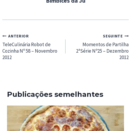
Bimbices da Ju
Navegação
ANTERIOR
SEGUINTE
de
TeleCulinária Robot de
Momentos de Partilha
Cozinha Nº 58 – Novembro
2ªSérie Nº25 – Dezembro
artigos
2012
2012
Publicações semelhantes