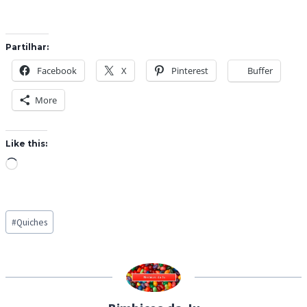
Partilhar:
Facebook
X
Pinterest
Buffer
More
Like this:
L
o
a
Post
d
#
Quiches
Tags:
i
n
g
…