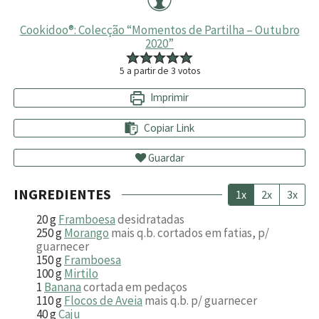
Cookidoo®: Colecção “Momentos de Partilha – Outubro
2020”
5
a partir de
3
votos
Imprimir
Copiar Link
Guardar
INGREDIENTES
1x
2x
3x
20
g
Framboesa
desidratadas
250
g
Morango
mais q.b. cortados em fatias, p/
guarnecer
150
g
Framboesa
100
g
Mirtilo
1
Banana
cortada em pedaços
110
g
Flocos de Aveia
mais q.b. p/ guarnecer
40
g
Caju