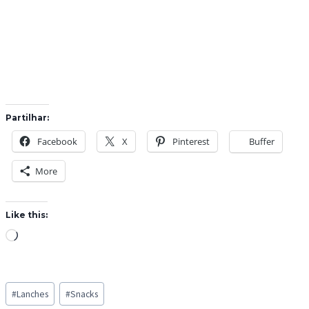
Partilhar:
Facebook
X
Pinterest
Buffer
More
Like this:
L
o
a
Post
d
#
Lanches
#
Snacks
Tags: