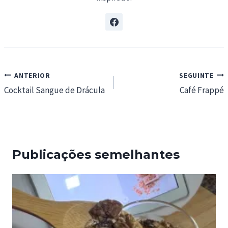
Navegação
ANTERIOR
SEGUINTE
de
Cocktail Sangue de Drácula
Café Frappé
artigos
Publicações semelhantes