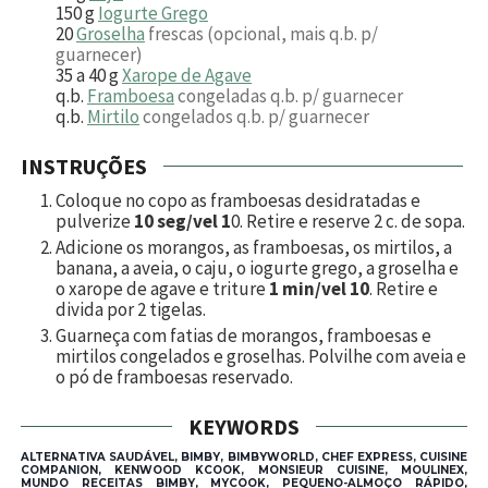
150
g
Iogurte Grego
20
Groselha
frescas (opcional, mais q.b. p/
guarnecer)
35 a 40
g
Xarope de Agave
q.b.
Framboesa
congeladas q.b. p/ guarnecer
q.b.
Mirtilo
congelados q.b. p/ guarnecer
INSTRUÇÕES
Coloque no copo as framboesas desidratadas e
pulverize
10 seg/vel 1
0. Retire e reserve
2
c. de sopa.
Adicione os morangos, as framboesas, os mirtilos, a
banana, a aveia, o caju, o iogurte grego, a groselha e
o xarope de agave e triture
1 min/vel 10
. Retire e
divida por
2
tigelas.
Guarneça com fatias de morangos, framboesas e
mirtilos congelados e groselhas. Polvilhe com aveia e
o pó de framboesas reservado.
KEYWORDS
ALTERNATIVA SAUDÁVEL, BIMBY, BIMBYWORLD, CHEF EXPRESS, CUISINE
COMPANION, KENWOOD KCOOK, MONSIEUR CUISINE, MOULINEX,
MUNDO RECEITAS BIMBY, MYCOOK, PEQUENO-ALMOÇO RÁPIDO,