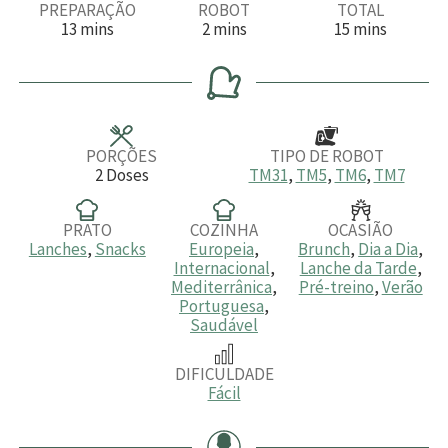
PREPARAÇÃO
ROBOT
TOTAL
m
m
m
13
mins
2
mins
15
mins
i
i
i
n
n
n
u
u
u
t
t
t
o
o
o
s
s
s
PORÇÕES
TIPO DE ROBOT
2
Doses
TM31
,
TM5
,
TM6
,
TM7
PRATO
COZINHA
OCASIÃO
Lanches
,
Snacks
Europeia
,
Brunch
,
Dia a Dia
,
Internacional
,
Lanche da Tarde
,
Mediterrânica
,
Pré-treino
,
Verão
Portuguesa
,
Saudável
DIFICULDADE
Fácil