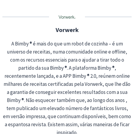
i
n
g
…
Vorwerk
A Bimby ® é mais do que um robot de cozinha – é um
universo de receitas, numa comunidade online e offline,
com os recursos essenciais para o ajudar a tirar todo o
partido da sua Bimby ®. A plataforma Bimby ®,
recentemente lançada, e a APP Bimby ® 2.0, reúnem online
milhares de receitas certificadas pela Vorwerk, que lhe dão
a garantia de conseguir excelentes resultados com a sua
Bimby ®. Não esquecer também que, ao longo dos anos ,
tem publicado um elevado número de fantásticos livros,
em versão impressa, que continuam disponíveis, bem como
a espantosa revista. Existem assim, várias maneiras de ficar
inspirado.