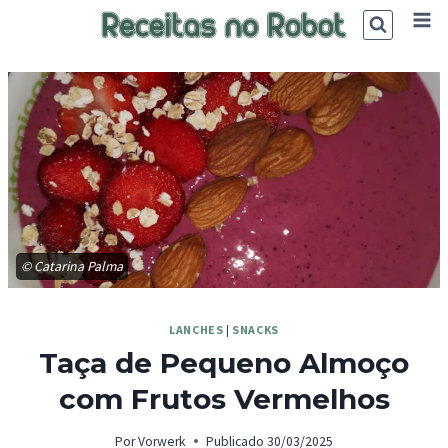
Skip
to
content
© Catarina Palma
LANCHES
|
SNACKS
Taça de Pequeno Almoço
com Frutos Vermelhos
Por
Vorwerk
Publicado
30/03/2025