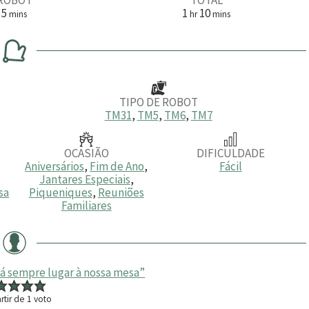
m
h
m
5
1
10
mins
hr
mins
i
o
i
n
r
n
u
a
u
t
t
o
o
s
s
TIPO DE ROBOT
TM31
,
TM5
,
TM6
,
TM7
OCASIÃO
DIFICULDADE
Aniversários
,
Fim de Ano
,
Fácil
Jantares Especiais
,
sa
Piqueniques
,
Reuniões
Familiares
á sempre lugar à nossa mesa”
rtir de 1 voto