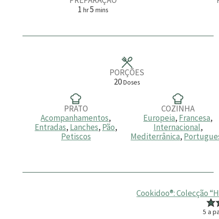
h
m
1
5
hr
mins
o
i
r
n
a
u
t
o
s
PORÇÕES
20
Doses
PRATO
COZINHA
Acompanhamentos
,
Europeia
,
Francesa
,
Entradas
,
Lanches
,
Pão
,
Internacional
,
Petiscos
Mediterrânica
,
Portugue
Cookidoo®: Colecção “H
5
a pa