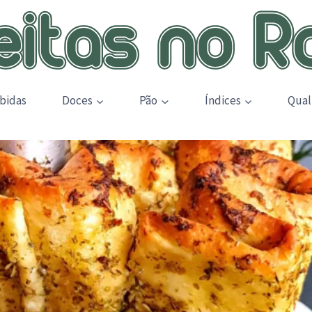
bidas
Doces
Pão
Índices
Qual