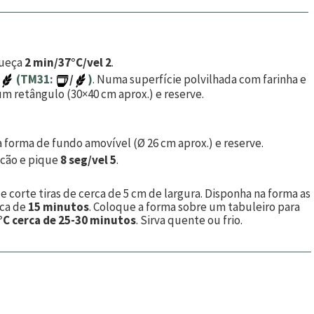
queça
2 min/37°C/vel 2
.
(TM31:
/
)
. Numa superfície polvilhada com farinha e
m retângulo (30×40 cm aprox.) e reserve.
forma de fundo amovível (Ø 26 cm aprox.) e reserve.
ricão e pique
8 seg/vel 5
.
e corte tiras de cerca de 5 cm de largura. Disponha na forma as
rca de
15 minutos
. Coloque a forma sobre um tabuleiro para
°C cerca de 25-30 minutos
. Sirva quente ou frio.