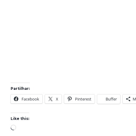
Partilhar:
Facebook
X
Pinterest
Buffer
M
Like this:
L