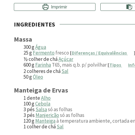
Imprimir
INGREDIENTES
Massa
300
g
Água
25
g
Fermento
fresco
[
Diferenças / Equivalências
½
colher de chá
Açúcar
600
g
Farinha
T65, mais q.b. p/ polvilhar
[
Tipos
In
2
colheres de chá
Sal
50
g
Óleo
Manteiga de Ervas
1
dente
Alho
100
g
Cebola
3
pés
Salsa
só as folhas
3
pés
Manjericão
só as folhas
120
g
Manteiga
à temperatura ambiente, cortada em
1
colher de chá
Sal