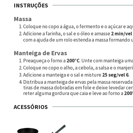
INSTRUÇÕES
Massa
Coloque no copo a água, o fermento e o açúcar e a
Adicione a farinha, o sal e o óleo e amasse
2 min/vel
com a ajuda de um rolo estenda a massa formando u
Manteiga de Ervas
Preaqueça o forno a
200°C
. Unte com manteiga uma 
Coloque no copo o alho, a cebola, a salsa e o manje
Adicione a manteiga e o sal e misture
25 seg/vel 6
.
Distribua a manteiga de ervas pela massa reservada 
tiras de massa dobradas em fole e deixe levedar ce
reter alguma gordura que caia e leve ao forno a
200
ACESSÓRIOS