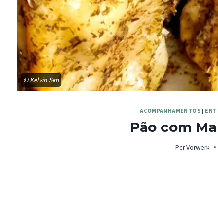
© Kelvin Sim
ACOMPANHAMENTOS
|
ENT
Pão com Man
Por
Vorwerk