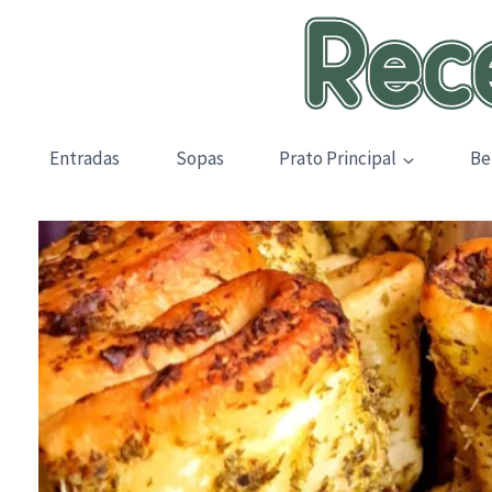
Skip
to
content
Entradas
Sopas
Prato Principal
Be