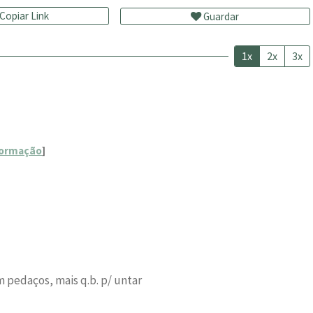
Copiar Link
Guardar
1x
2x
3x
]
formação
]
 pedaços, mais q.b. p/ untar