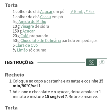
Torta
1
colher de chá
Açucar
em pó
A Bimby® Faz
1
colher de chá
Cacau
em pó
5
g
Amido de Milho
10
g
Vinagre
de sidra
150
g
Açucar
20
g
Café
preparado
50
g
Chocolate de Culinária
partido em pedaços
5
Clara de Ovo
½
Limão
só o sumo
INSTRUÇÕES
Recheio
Coloque no copo a castanha e as natas e cozinhe
25
min/90°C/vel 1
.
Adicione o chocolate e o açúcar, deixe amolecer 1
minuto e misture
15 seg/vel 7
. Retire e reserve.
Torta