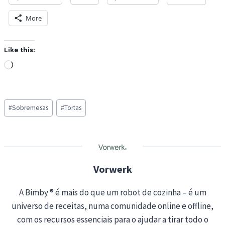
More
Like this:
L
o
a
Post
d
#
Sobremesas
#
Tortas
Tags:
i
n
g
…
Vorwerk
A Bimby ® é mais do que um robot de cozinha – é um
universo de receitas, numa comunidade online e offline,
com os recursos essenciais para o ajudar a tirar todo o