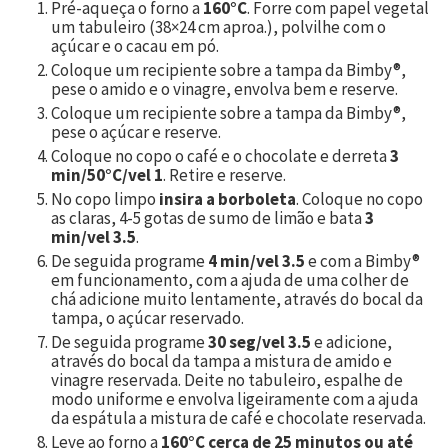
Pré-aqueça o forno a
160°C
. Forre com papel vegetal
um tabuleiro (38×24 cm aproa.), polvilhe com o
açúcar e o cacau em pó.
Coloque um recipiente sobre a tampa da Bimby®,
pese o amido e o vinagre, envolva bem e reserve.
Coloque um recipiente sobre a tampa da Bimby®,
pese o açúcar e reserve.
Coloque no copo o café e o chocolate e derreta
3
min/50°C/vel 1
. Retire e reserve.
No copo limpo
insira a borboleta
. Coloque no copo
as claras, 4-5 gotas de sumo de limão e bata
3
min/vel 3.5
.
De seguida programe
4 min/vel 3.5
e com a Bimby®
em funcionamento, com a ajuda de uma colher de
chá adicione muito lentamente, através do bocal da
tampa, o açúcar reservado.
De seguida programe
30 seg/vel 3.5
e adicione,
através do bocal da tampa a mistura de amido e
vinagre reservada. Deite no tabuleiro, espalhe de
modo uniforme e envolva ligeiramente com a ajuda
da espátula a mistura de café e chocolate reservada.
Leve ao forno a
160°C cerca de 25 minutos ou até