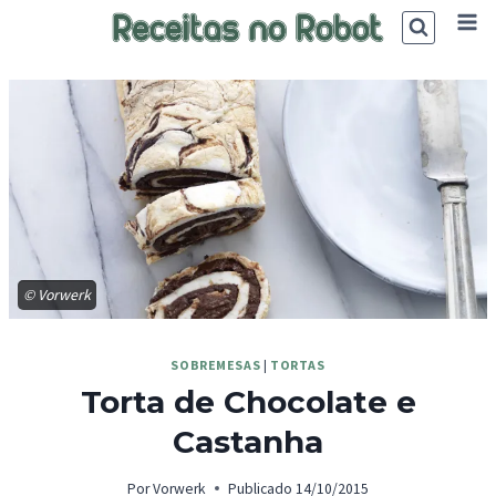
Skip
to
content
© Vorwerk
SOBREMESAS
|
TORTAS
Torta de Chocolate e
Castanha
Por
Vorwerk
Publicado
14/10/2015