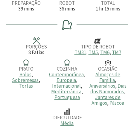
PREPARAÇÃO
ROBOT
TOTAL
m
m
h
m
39
mins
36
mins
1
hr
15
mins
i
i
o
i
n
n
r
n
u
u
a
u
t
t
t
o
o
o
s
s
s
PORÇÕES
TIPO DE ROBOT
8
Fatias
TM31
,
TM5
,
TM6
,
TM7
PRATO
COZINHA
OCASIÃO
Bolos
,
Contemporânea
,
Almoços de
Sobremesas
,
Europeia
,
Família
,
Tortas
Internacional
,
Aniversários
,
Dias
Mediterrânica
,
dos Namorados
,
Portuguesa
Jantares de
Amigos
,
Páscoa
DIFICULDADE
Média