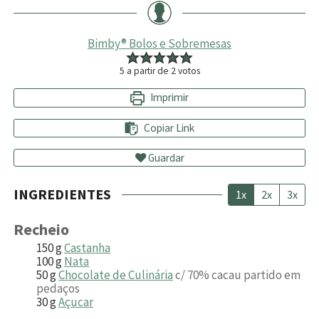
Bimby® Bolos e Sobremesas
5
a partir de
2
votos
Imprimir
Copiar Link
Guardar
INGREDIENTES
1x
2x
3x
Recheio
150
g
Castanha
100
g
Nata
50
g
Chocolate de Culinária
c/ 70% cacau partido em
pedaços
30
g
Açucar