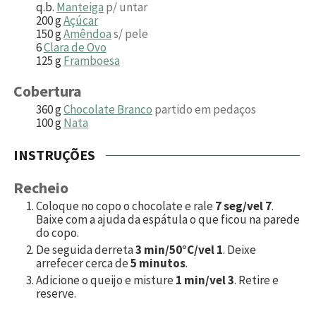
q.b.
Manteiga
p/ untar
200
g
Açúcar
150
g
Amêndoa
s/ pele
6
Clara de Ovo
125
g
Framboesa
Cobertura
360
g
Chocolate Branco
partido em pedaços
100
g
Nata
INSTRUÇÕES
Recheio
Coloque no copo o chocolate e rale
7 seg/vel 7
.
Baixe com a ajuda da espátula o que ficou na parede
do copo.
De seguida derreta
3 min/50°C/vel 1
. Deixe
arrefecer cerca de
5 minutos
.
Adicione o queijo e misture
1 min/vel 3
. Retire e
reserve.