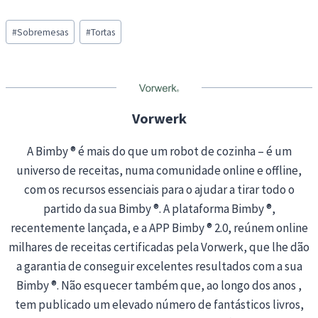
a
Post
d
#
Sobremesas
#
Tortas
Tags:
i
n
g
…
Vorwerk
A Bimby ® é mais do que um robot de cozinha – é um
universo de receitas, numa comunidade online e offline,
com os recursos essenciais para o ajudar a tirar todo o
partido da sua Bimby ®. A plataforma Bimby ®,
recentemente lançada, e a APP Bimby ® 2.0, reúnem online
milhares de receitas certificadas pela Vorwerk, que lhe dão
a garantia de conseguir excelentes resultados com a sua
Bimby ®. Não esquecer também que, ao longo dos anos ,
tem publicado um elevado número de fantásticos livros,