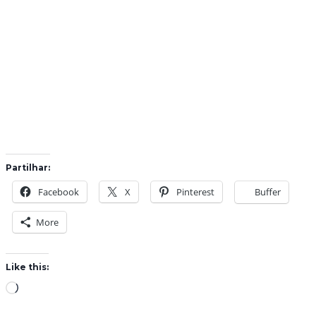
Partilhar:
Facebook
X
Pinterest
Buffer
More
Like this:
L
o