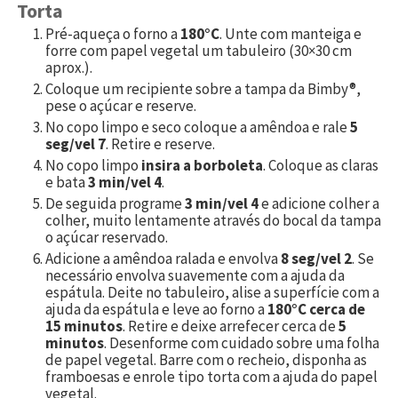
Torta
Pré-aqueça o forno a
180°C
. Unte com manteiga e
forre com papel vegetal um tabuleiro (30×30 cm
aprox.).
Coloque um recipiente sobre a tampa da Bimby®,
pese o açúcar e reserve.
No copo limpo e seco coloque a amêndoa e rale
5
seg/vel 7
. Retire e reserve.
No copo limpo
insira a borboleta
. Coloque as claras
e bata
3 min/vel 4
.
De seguida programe
3 min/vel 4
e adicione colher a
colher, muito lentamente através do bocal da tampa
o açúcar reservado.
Adicione a amêndoa ralada e envolva
8 seg/vel 2
. Se
necessário envolva suavemente com a ajuda da
espátula. Deite no tabuleiro, alise a superfície com a
ajuda da espátula e leve ao forno a
180°C cerca de
15 minutos
. Retire e deixe arrefecer cerca de
5
minutos
. Desenforme com cuidado sobre uma folha
de papel vegetal. Barre com o recheio, disponha as
framboesas e enrole tipo torta com a ajuda do papel
vegetal.