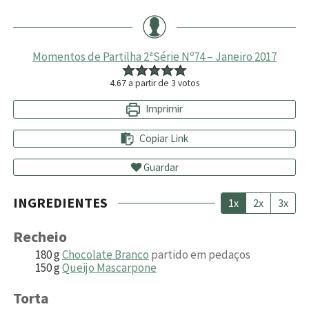
Momentos de Partilha 2ªSérie Nº74 – Janeiro 2017
4.67
a partir de
3
votos
Imprimir
Copiar Link
Guardar
INGREDIENTES
1x
2x
3x
Recheio
180
g
Chocolate Branco
partido em pedaços
150
g
Queijo Mascarpone
Torta