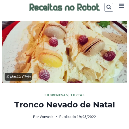
Skip
to
content
© Marília Ginja
SOBREMESAS
|
TORTAS
Tronco Nevado de Natal
Por
Vorwerk
Publicado
19/05/2022