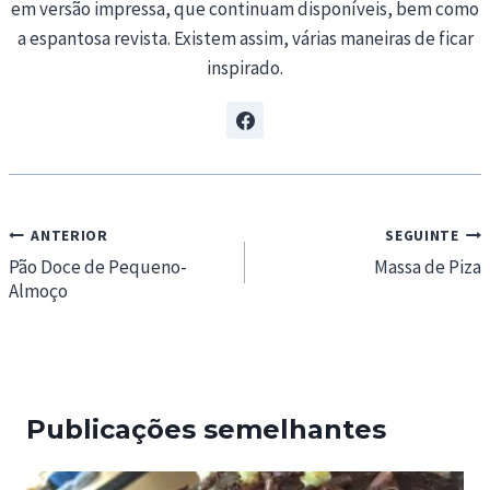
em versão impressa, que continuam disponíveis, bem como
a espantosa revista. Existem assim, várias maneiras de ficar
inspirado.
Navegação
ANTERIOR
SEGUINTE
de
Pão Doce de Pequeno-
Massa de Piza
Almoço
artigos
Publicações semelhantes