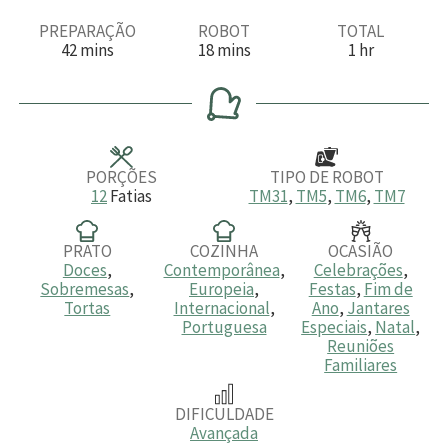
PREPARAÇÃO
ROBOT
TOTAL
m
m
h
42
mins
18
mins
1
hr
i
i
o
n
n
r
u
u
a
t
t
o
o
s
s
PORÇÕES
TIPO DE ROBOT
12
Fatias
TM31
,
TM5
,
TM6
,
TM7
PRATO
COZINHA
OCASIÃO
Doces
,
Contemporânea
,
Celebrações
,
Sobremesas
,
Europeia
,
Festas
,
Fim de
Tortas
Internacional
,
Ano
,
Jantares
Portuguesa
Especiais
,
Natal
,
Reuniões
Familiares
DIFICULDADE
Avançada