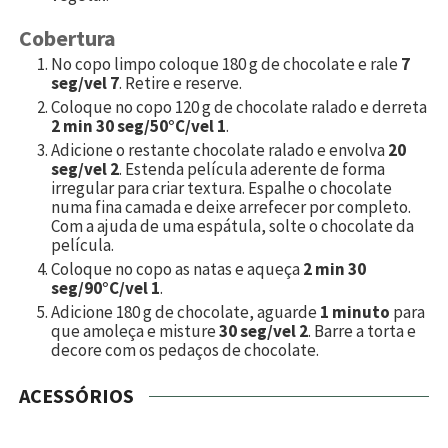
Cobertura
No copo limpo coloque
180
g de chocolate e rale
7
seg/vel 7
. Retire e reserve.
Coloque no copo
120
g de chocolate ralado e derreta
2 min 30 seg/50°C/vel 1
.
Adicione o restante chocolate ralado e envolva
20
seg/vel 2
. Estenda película aderente de forma
irregular para criar textura. Espalhe o chocolate
numa fina camada e deixe arrefecer por completo.
Com a ajuda de uma espátula, solte o chocolate da
película.
Coloque no copo as natas e aqueça
2 min 30
seg/90°C/vel 1
.
Adicione
180
g de chocolate, aguarde
1 minuto
para
que amoleça e misture
30 seg/vel 2
. Barre a torta e
decore com os pedaços de chocolate.
ACESSÓRIOS