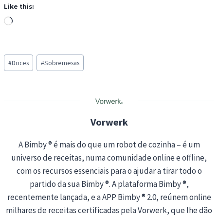
Like this:
L
o
a
Post
d
#
Doces
#
Sobremesas
Tags:
i
n
g
…
Vorwerk
A Bimby ® é mais do que um robot de cozinha – é um
universo de receitas, numa comunidade online e offline,
com os recursos essenciais para o ajudar a tirar todo o
partido da sua Bimby ®. A plataforma Bimby ®,
recentemente lançada, e a APP Bimby ® 2.0, reúnem online
milhares de receitas certificadas pela Vorwerk, que lhe dão