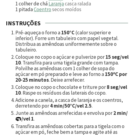
1
colher de chá
Laranja
casca ralada
1
pitada
Coentro
secos moídos
INSTRUÇÕES
Pré-aqueça o forno a
150°C
(calor superior e
inferior). Forre um tabuleiro com papel vegetal.
Distribua as amêndoas uniformemente sobre o
tabuleiro.
Coloque no copo o açúcar e pulverize por
15 seg/vel
10
. Transfira para uma tigela grande com tampa.
Polvilhe as amêndoas com
1
colher de sopa do
açúcar em pó preparado e leve ao forno a
150ºC por
20-25 minutos
. Deixe arrefecer.
Coloque no copo o chocolate e triture por
8 seg/vel
10
. Raspe os resíduos das laterais do copo.
Adicione a canela, a casca de laranja e os coentros,
derretendo por
4 min/50°C/vel 2.5
.
Junte as amêndoas arrefecidas e envolva por
2 min/
/vel 1
.
Transfira as amêndoas cobertas para a tigela com o
açúcar em pó, feche bem a tampa e agite até as