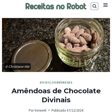
Skip
to
content
© Christiane Hör
DOCES
|
SOBREMESAS
Amêndoas de Chocolate
Divinais
Por
Vorwerk
Publicado
07/12/2024