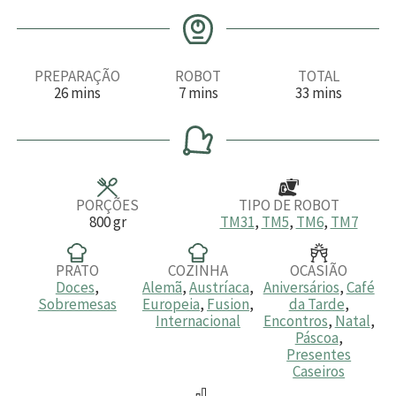
PREPARAÇÃO
ROBOT
TOTAL
m
m
m
26
mins
7
mins
33
mins
i
i
i
n
n
n
u
u
u
t
t
t
o
o
o
s
s
s
PORÇÕES
TIPO DE ROBOT
800
gr
TM31
,
TM5
,
TM6
,
TM7
PRATO
COZINHA
OCASIÃO
Doces
,
Alemã
,
Austríaca
,
Aniversários
,
Café
Sobremesas
Europeia
,
Fusion
,
da Tarde
,
Internacional
Encontros
,
Natal
,
Páscoa
,
Presentes
Caseiros