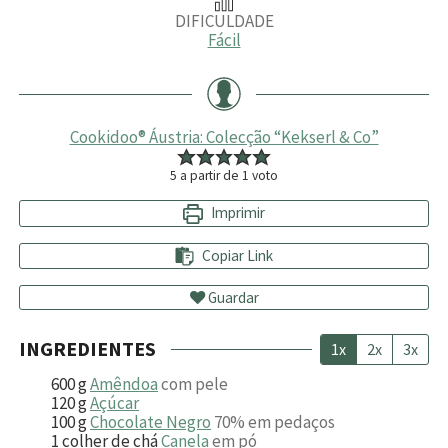
DIFICULDADE
Fácil
Cookidoo® Áustria: Colecção “Kekserl & Co”
5
a partir de 1 voto
Imprimir
Copiar Link
Guardar
INGREDIENTES
1x
2x
3x
600
g
Amêndoa
com pele
120
g
Açúcar
100
g
Chocolate Negro
70% em pedaços
1
colher de chá
Canela
em pó