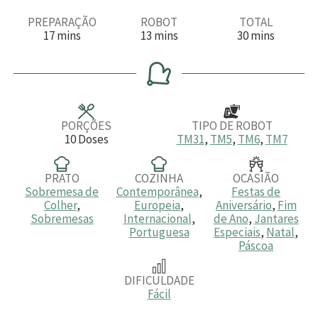
PREPARAÇÃO
ROBOT
TOTAL
m
m
m
17
mins
13
mins
30
mins
i
i
i
n
n
n
u
u
u
t
t
t
o
o
o
s
s
s
PORÇÕES
TIPO DE ROBOT
10
Doses
TM31
,
TM5
,
TM6
,
TM7
PRATO
COZINHA
OCASIÃO
Sobremesa de
Contemporânea
,
Festas de
Colher
,
Europeia
,
Aniversário
,
Fim
Sobremesas
Internacional
,
de Ano
,
Jantares
Portuguesa
Especiais
,
Natal
,
Páscoa
DIFICULDADE
Fácil