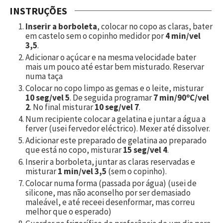
INSTRUÇÕES
Inserir a borboleta
, colocar no copo as claras, bater
em castelo sem o copinho medidor por
4 min/vel
3,5
.
Adicionar o açúcar e na mesma velocidade bater
mais um pouco até estar bem misturado. Reservar
numa taça
Colocar no copo limpo as gemas e o leite, misturar
10 seg/vel 5
. De seguida programar
7 min/90ºC/vel
2
. No final misturar
10 seg/vel 7
.
Num recipiente colocar a gelatina e juntar a água a
ferver (usei fervedor eléctrico). Mexer até dissolver.
Adicionar este preparado de gelatina ao preparado
que está no copo, misturar
15 seg/vel 4
.
Inserir a borboleta, juntar as claras reservadas e
misturar
1 min/vel 3,5
(sem o copinho).
Colocar numa forma (passada por água) (usei de
silicone, mas não aconselho por ser demasiado
maleável, e até receei desenformar, mas correu
melhor que o esperado)