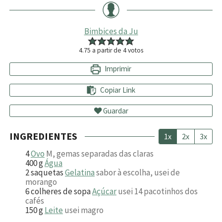
Bimbices da Ju
4.75
a partir de
4
votos
Imprimir
Copiar Link
Guardar
INGREDIENTES
1x
2x
3x
4
Ovo
M, gemas separadas das claras
400
g
Água
2
saquetas
Gelatina
sabor à escolha, usei de
morango
6
colheres de sopa
Açúcar
usei 14 pacotinhos dos
cafés
150
g
Leite
usei magro