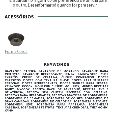
Guardar no frigorífico de preferência de um dia para
o outro. Desenformar só quando for para servir.
ACESSÓRIOS
Forma Coroa
KEYWORDS
BAVAROISE CASEIRA, BAVAROISE DE MORANGO, BAVAROISE PARA
CRIANÇAS, BAVAROISE REFRESCANTE, BIMBY, BIMBYWORLD, CHEF
EXPRESS, CREME DE GELATINA, CUISINE COMPANION, DOCES
CLÁSSICOS, DOCES COM TEXTURA SUAVE, DOCES PARA JANTARES
ESPECIAIS, DOCES REFRESCANTES, DOCES SIMPLES PARA FESTAS,
KENWOOD KCOOK, MONSIEUR CUISINE, MOULINEX, MUNDO RECEITAS
BIMBY, MYCOOK, RECEITA FÁCIL DE BAVAROISE, RECEITA LEVE E
GELATINOSA, RECEITA SEM GLÚTEN, RECEITAS COM GELATINA,
RECEITAS PARA FESTIVIDADES, RECEITAS PRÁTICAS DE SOBREMESAS,
SOBREMESA DE CAMADAS, SOBREMESA DE COLHER, SOBREMESA DE
DUAS CAMADAS, SOBREMESA DE GELADEIRA, SOBREMESA ELEGANTE,
SOBREMESA LEVE, SOBREMESA PARA PARTILHAR, SOBREMESAS
CASEIRAS, SOBREMESAS FESTIVAS, TEXTURAS CREMOSAS, THERMOMIX,
YÄMMI