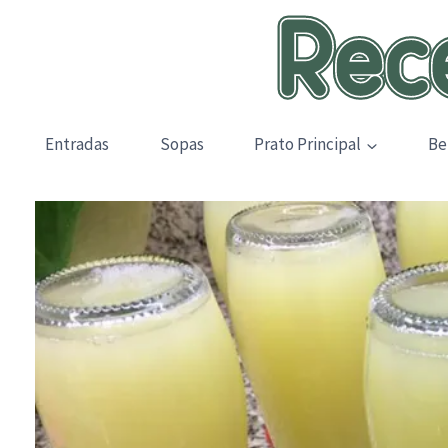
Skip
to
content
Entradas
Sopas
Prato Principal
Be