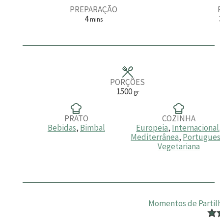
PREPARAÇÃO
m
4
mins
i
n
u
t
o
s
PORÇÕES
1500
gr
PRATO
COZINHA
Bebidas
,
Bimbal
Europeia
,
Internacional
Mediterrânea
,
Portugue
Vegetariana
Momentos de Partilha