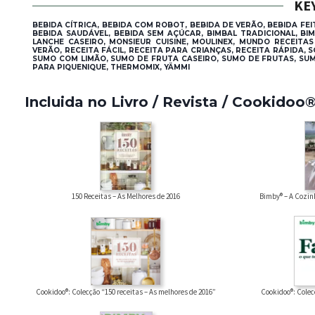
KE
BEBIDA CÍTRICA, BEBIDA COM ROBOT, BEBIDA DE VERÃO, BEBIDA FE
BEBIDA SAUDÁVEL, BEBIDA SEM AÇÚCAR, BIMBAL TRADICIONAL, BI
LANCHE CASEIRO, MONSIEUR CUISINE, MOULINEX, MUNDO RECEITAS
VERÃO, RECEITA FÁCIL, RECEITA PARA CRIANÇAS, RECEITA RÁPIDA
SUMO COM LIMÃO, SUMO DE FRUTA CASEIRO, SUMO DE FRUTAS, SUM
PARA PIQUENIQUE, THERMOMIX, YÄMMI
Incluida no Livro / Revista / Cookidoo
150 Receitas – As Melhores de 2016
Bimby® – A Cozin
Cookidoo®: Colecção “150 receitas – As melhores de 2016”
Cookidoo®: Colec