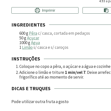
4.93
a pa
Imprimir
INGREDIENTES
600
g
Pêra
c/ casca, cortada em pedaços
50
g
Açucar
1000
g
Água
1
Limão
s/ casca e s/ caroços
INSTRUÇÕES
Coloque no copo a pêra, o açúcar e a água e cozinh
Adicione o limão e triture
1 min/vel 7
. Deixe arref
frigorífico até ao momento de servir.
DICAS E TRUQUES
Pode utilizar outra fruta a gosto