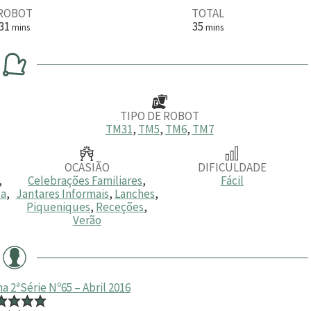
ROBOT
TOTAL
m
m
31
35
mins
mins
i
i
n
n
u
u
t
t
o
o
s
s
TIPO DE ROBOT
TM31
,
TM5
,
TM6
,
TM7
OCASIÃO
DIFICULDADE
,
Celebrações Familiares
,
Fácil
sa
,
Jantares Informais
,
Lanches
,
Piqueniques
,
Receções
,
Verão
 2ªSérie Nº65 – Abril 2016