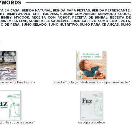
YWORDS
ITA EM CASA, BEBIDA NATURAL, BEBIDA PARA FESTAS, BEBIDA REFRESCANTE,
MBY, BIMBYWORLD, CHEF EXPRESS, CUISINE COMPANION, KENWOOD KCOOK,
 BIMBY, MYCOOK, RECEITA COM ROBOT, RECEITA DE BIMBAL, RECEITA DE
, SOBREMESA LEVE, SOBREMESA SAUDÁVEL, SUMO CASEIRO, SUMO COM FRUTA,
O DE PÊRA, SUMO GELADO, SUMO NUTRITIVO, SUMO PARA CRIANÇAS, SUMO
®
har se Conta Uma História
Cookidoo®: Colecção “#euficoemcasa – e preparo o lanche”
Faz o que te apetece
ção “Faz o que te apetece”