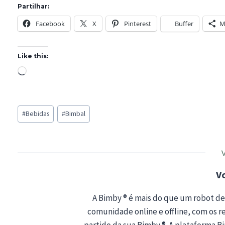
Partilhar:
Facebook
X
Pinterest
Buffer
M
Like this:
L
o
a
Post
d
#
Bebidas
#
Bimbal
Tags:
i
n
g
…
V
A Bimby ® é mais do que um robot de
comunidade online e offline, com os rec