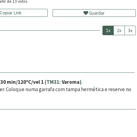
rtir de
13
votos
Copiar Link
Guardar
1x
2x
3x
e
30 min/120ºC/vel 1
(TM31:
Varoma
)
.
ecer. Coloque numa garrafa com tampa hermética e reserve no