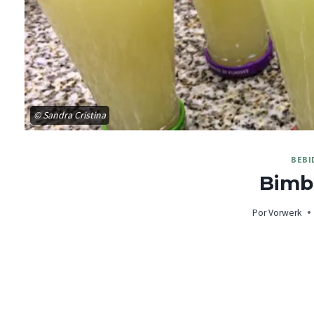
© Sandra Cristina
BEBI
Bimba
Por
Vorwerk