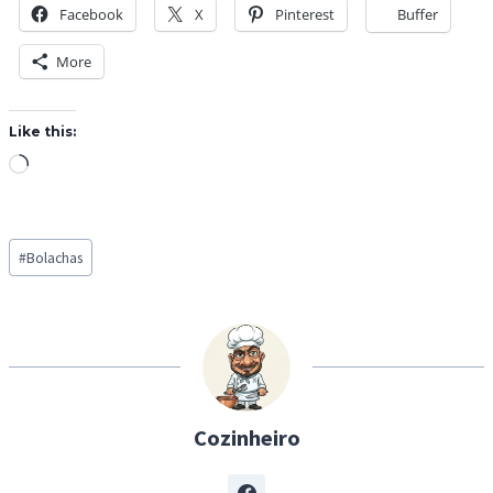
Facebook
X
Pinterest
Buffer
More
Like this:
L
o
a
Post
d
#
Bolachas
Tags:
i
n
g
…
Cozinheiro