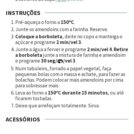
INSTRUÇÕES
Pré-aqueça o forno a
150ºC
.
Junte os amendoins com a farinha. Reserve.
Coloque a borboleta
, deite no copo a manteiga o
açúcar e programe
2 min/vel 3
.
Junte a água a ferver e programe
2 min/vel 4
.
Retire
a borboleta
junte a mistura de farinha e amendoim
e programe
30 seg/
/vel 3
.
Num tabuleiro, forrado a papel vegetal, faça
pequenas bolas com a massa e achate, para fazer as
bolachas. Podem colocar mais amendoins por cima
para sobressair mais.
Leva ao forno a
150ºC durante 15 minutos
, ou até
ficarem tostadas.
Deixe que arrefeçam totalmente. Sirva.
ACESSÓRIOS