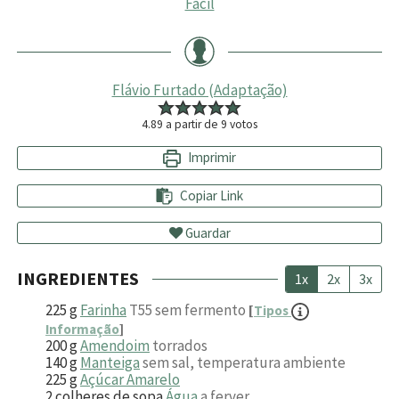
Fácil
Flávio Furtado (Adaptação)
4.89
a partir de
9
votos
Imprimir
Copiar Link
Guardar
INGREDIENTES
1x
2x
3x
225
g
Farinha
T55 sem fermento
[
Tipos
Informação
]
200
g
Amendoim
torrados
140
g
Manteiga
sem sal, temperatura ambiente
225
g
Açúcar Amarelo
2
colheres de sopa
Água
a ferver