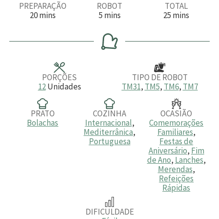
PREPARAÇÃO
ROBOT
TOTAL
m
m
m
20
mins
5
mins
25
mins
i
i
i
n
n
n
u
u
u
t
t
t
o
o
o
s
s
s
PORÇÕES
TIPO DE ROBOT
12
Unidades
TM31
,
TM5
,
TM6
,
TM7
PRATO
COZINHA
OCASIÃO
Bolachas
Internacional
,
Comemorações
Mediterrânica
,
Familiares
,
Portuguesa
Festas de
Aniversário
,
Fim
de Ano
,
Lanches
,
Merendas
,
Refeições
Rápidas
DIFICULDADE