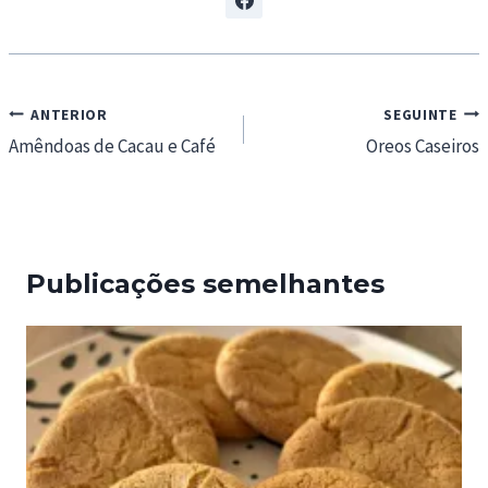
Navegação
ANTERIOR
SEGUINTE
de
Amêndoas de Cacau e Café
Oreos Caseiros
artigos
Publicações semelhantes