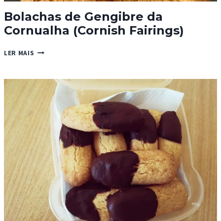
Bolachas de Gengibre da
Cornualha (Cornish Fairings)
BOLACHAS
LER MAIS
DE
GENGIBRE
DA
CORNUALHA
(CORNISH
FAIRINGS)