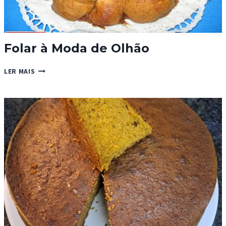
Folar à Moda de Olhão
FOLAR
LER MAIS
À
MODA
DE
OLHÃO