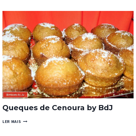
MAÇÃ
REINETA
Queques de Cenoura by BdJ
QUEQUES
LER MAIS
DE
CENOURA