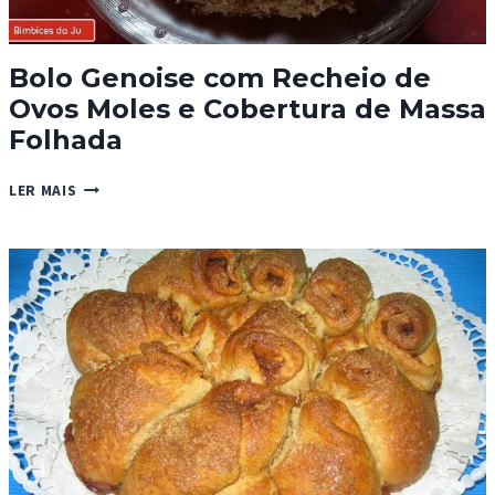
Bolo Genoise com Recheio de
Ovos Moles e Cobertura de Massa
Folhada
BOLO
LER MAIS
GENOISE
COM
RECHEIO
DE
OVOS
MOLES
E
COBERTURA
DE
MASSA
FOLHADA