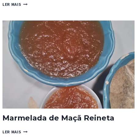
TARTE
LER MAIS
DE
MAÇÃ
NO
PUDIM
CHINÊS
Marmelada de Maçã Reineta
MARMELADA
LER MAIS
DE