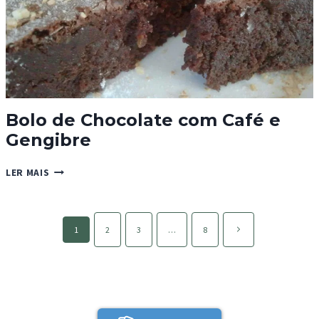
Bolo de Chocolate com Café e
Gengibre
BOLO
LER MAIS
DE
CHOCOLATE
COM
Page
CAFÉ
Página
1
2
3
…
8
navigation
E
seguinte
GENGIBRE