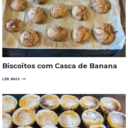
Biscoitos com Casca de Banana
BISCOITOS
LER MAIS
COM
CASCA
DE
BANANA