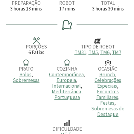
PREPARAÇÃO
ROBOT
TOTAL
h
m
m
h
m
3
horas
13
mins
17
mins
3
horas
30
mins
o
i
i
o
i
r
n
n
r
n
a
u
u
a
u
s
t
t
s
t
o
o
o
s
s
s
PORÇÕES
TIPO DE ROBOT
6
Fatias
TM31
,
TM5
,
TM6
,
TM7
PRATO
COZINHA
OCASIÃO
Bolos
,
Contemporânea
,
Brunch
,
Sobremesas
Europeia
,
Celebrações
Internacional
,
Especiais
,
Mediterrânea
,
Encontros
Portuguesa
Familiares
,
Festas
,
Sobremesas de
Destaque
DIFICULDADE