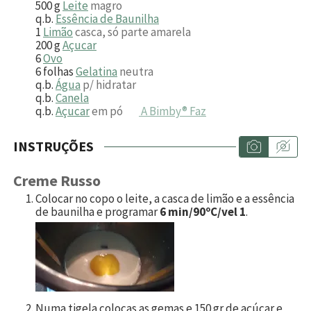
500
g
Leite
magro
q.b.
Essência de Baunilha
1
Limão
casca, só parte amarela
200
g
Açucar
6
Ovo
6
folhas
Gelatina
neutra
q.b.
Água
p/ hidratar
q.b.
Canela
q.b.
Açucar
em pó
A Bimby® Faz
INSTRUÇÕES
Creme Russo
Colocar no copo o leite, a casca de limão e a essência
de baunilha e programar
6 min/90ºC/vel 1
.
Numa tigela colocas as gemas e 150 gr de açúcar e