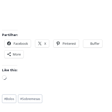
Partilhar:
Facebook
X
Pinterest
Buffer
More
Like this:
L
o
a
Post
d
#
Bolos
#
Sobremesas
Tags:
i
n