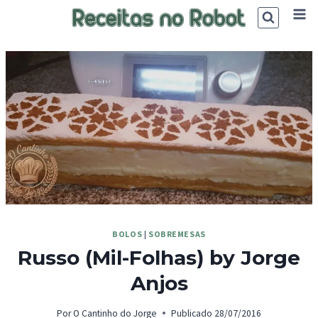
Skip
to
content
BOLOS
|
SOBREMESAS
Russo (Mil-Folhas) by Jorge
Anjos
Por
O Cantinho do Jorge
Publicado
28/07/2016