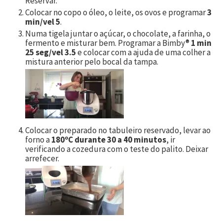
Reservar.
Colocar no copo o óleo, o leite, os ovos e programar
3
min/vel 5
.
Numa tigela juntar o açúcar, o chocolate, a farinha, o
fermento e misturar bem. Programar a Bimby®
1 min
25 seg/vel 3.5
e colocar com a ajuda de uma colher a
mistura anterior pelo bocal da tampa.
Colocar o preparado no tabuleiro reservado, levar ao
forno a
180ºC durante 30 a 40 minutos
, ir
verificando a cozedura com o teste do palito. Deixar
arrefecer.