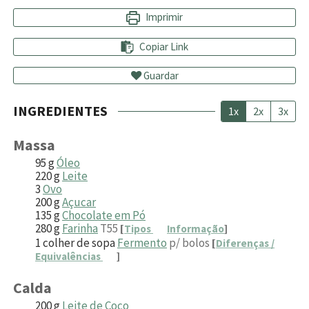
Imprimir
Copiar Link
Guardar
INGREDIENTES
1x
2x
3x
Massa
95
g
Óleo
220
g
Leite
3
Ovo
200
g
Açucar
135
g
Chocolate em Pó
280
g
Farinha
T55
[
Tipos
Informação
]
1
colher de sopa
Fermento
p/ bolos
[
Diferenças /
Equivalências
]
Calda
200
g
Leite de Coco