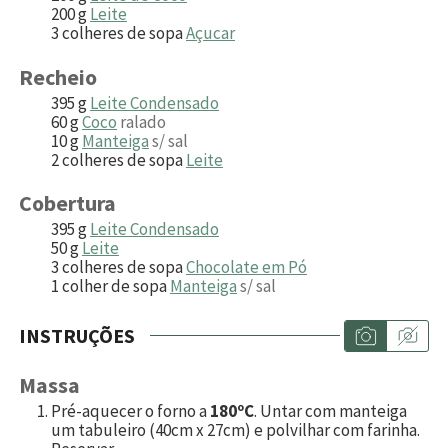
200
g
Leite
3
colheres de sopa
Açucar
Recheio
395
g
Leite Condensado
60
g
Coco
ralado
10
g
Manteiga
s/ sal
2
colheres de sopa
Leite
Cobertura
395
g
Leite Condensado
50
g
Leite
3
colheres de sopa
Chocolate em Pó
1
colher de sopa
Manteiga
s/ sal
INSTRUÇÕES
Massa
Pré-aquecer o forno a
180ºC
. Untar com manteiga
um tabuleiro (40cm x 27cm) e polvilhar com farinha.