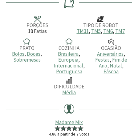
u
u
a
u
t
t
t
o
o
o
s
s
s
PORÇÕES
TIPO DE ROBOT
18
Fatias
TM31
,
TM5
,
TM6
,
TM7
PRATO
COZINHA
OCASIÃO
Bolos
,
Doces
,
Brasileira
,
Aniversários
,
Sobremesas
Europeia
,
Festas
,
Fim de
Internacional
,
Ano
,
Natal
,
Portuguesa
Páscoa
DIFICULDADE
Média
Madame Mix
4.86
a partir de
7
votos