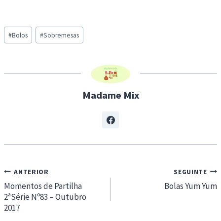
o
a
Post
d
#
Bolos
#
Sobremesas
Tags:
i
n
g
…
Madame Mix
Navegação
ANTERIOR
SEGUINTE
de
Momentos de Partilha
Bolas Yum Yum
2ªSérie Nº83 – Outubro
artigos
2017