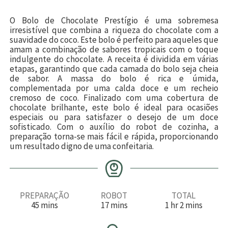
O Bolo de Chocolate Prestígio é uma sobremesa
irresistível que combina a riqueza do chocolate com a
suavidade do coco. Este bolo é perfeito para aqueles que
amam a combinação de sabores tropicais com o toque
indulgente do chocolate. A receita é dividida em várias
etapas, garantindo que cada camada do bolo seja cheia
de sabor. A massa do bolo é rica e úmida,
complementada por uma calda doce e um recheio
cremoso de coco. Finalizado com uma cobertura de
chocolate brilhante, este bolo é ideal para ocasiões
especiais ou para satisfazer o desejo de um doce
sofisticado. Com o auxílio do robot de cozinha, a
preparação torna-se mais fácil e rápida, proporcionando
um resultado digno de uma confeitaria.
PREPARAÇÃO
ROBOT
TOTAL
m
m
h
m
45
mins
17
mins
1
hr
2
mins
i
i
o
i
n
n
r
n