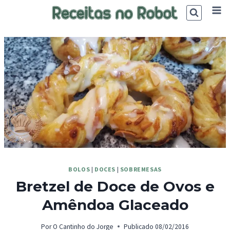
Skip
to
content
BOLOS
|
DOCES
|
SOBREMESAS
Bretzel de Doce de Ovos e
Amêndoa Glaceado
Por
O Cantinho do Jorge
Publicado
08/02/2016