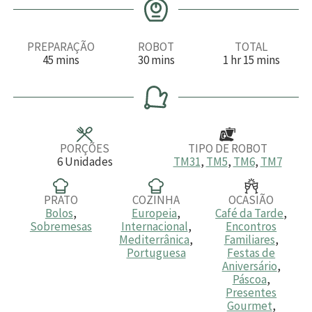
PREPARAÇÃO
ROBOT
TOTAL
m
m
h
m
45
mins
30
mins
1
hr
15
mins
i
i
o
i
n
n
r
n
u
u
a
u
t
t
t
o
o
o
s
s
s
PORÇÕES
TIPO DE ROBOT
6
Unidades
TM31
,
TM5
,
TM6
,
TM7
PRATO
COZINHA
OCASIÃO
Bolos
,
Europeia
,
Café da Tarde
,
Sobremesas
Internacional
,
Encontros
Mediterrânica
,
Familiares
,
Portuguesa
Festas de
Aniversário
,
Páscoa
,
Presentes
Gourmet
,