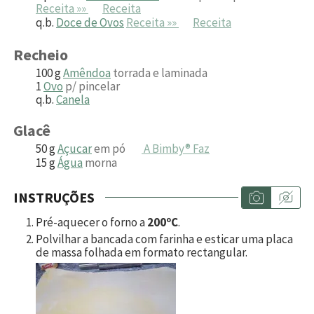
Receita »»
Receita
q.b.
Doce de Ovos
Receita »»
Receita
Recheio
100
g
Amêndoa
torrada e laminada
1
Ovo
p/ pincelar
q.b.
Canela
Glacê
50
g
Açucar
em pó
A Bimby® Faz
15
g
Água
morna
INSTRUÇÕES
Pré-aquecer o forno a
200ºC
.
Polvilhar a bancada com farinha e esticar uma placa
de massa folhada em formato rectangular.