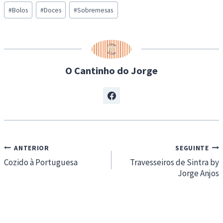
Post
d
#
Bolos
#
Doces
#
Sobremesas
Tags:
i
n
g
…
O Cantinho do Jorge
Navegação
ANTERIOR
SEGUINTE
de
Cozido à Portuguesa
Travesseiros de Sintra by
Jorge Anjos
artigos