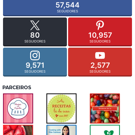
57,544
SEGUIDORES
80
10,957
SEGUIDORES
SEGUIDORES
9,571
2,577
SEGUIDORES
SEGUIDORES
PARCEIROS