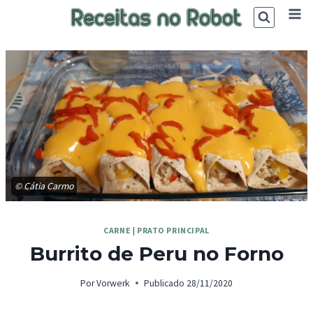
Skip
to
content
© Cátia Carmo
CARNE
|
PRATO PRINCIPAL
Burrito de Peru no Forno
Por
Vorwerk
Publicado
28/11/2020