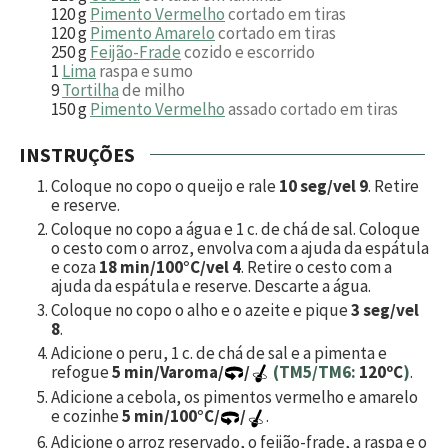
120
g
Pimento Vermelho
cortado em tiras
120
g
Pimento Amarelo
cortado em tiras
250
g
Feijão-Frade
cozido e escorrido
1
Lima
raspa e sumo
9
Tortilha
de milho
150
g
Pimento Vermelho
assado cortado em tiras
INSTRUÇÕES
Coloque no copo o queijo e rale
10 seg/vel 9
. Retire
e reserve.
Coloque no copo a água e
1
c. de chá de sal. Coloque
o cesto com o arroz, envolva com a ajuda da espátula
e coza
18 min/100°C/vel 4
. Retire o cesto com a
ajuda da espátula e reserve. Descarte a água.
Coloque no copo o alho e o azeite e pique
3 seg/vel
8
.
Adicione o peru,
1
c. de chá de sal e a pimenta e
refogue
5 min/Varoma/
/
(TM5/TM6:
120ºC
)
.
Adicione a cebola, os pimentos vermelho e amarelo
e cozinhe
5 min/100°C/
/
.
Adicione o arroz reservado, o feijão-frade, a raspa e o