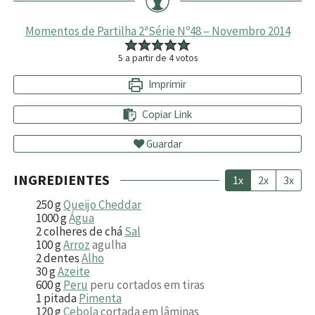
Momentos de Partilha 2ªSérie Nº48 – Novembro 2014
5
a partir de
4
votos
Imprimir
Copiar Link
Guardar
INGREDIENTES
1x
2x
3x
250
g
Queijo Cheddar
1000
g
Água
2
colheres de chá
Sal
100
g
Arroz
agulha
2
dentes
Alho
30
g
Azeite
600
g
Peru
peru cortados em tiras
1
pitada
Pimenta
120
g
Cebola
cortada em lâminas