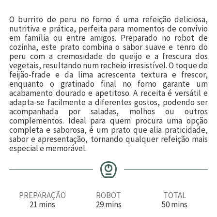
O burrito de peru no forno é uma refeição deliciosa,
nutritiva e prática, perfeita para momentos de convívio
em família ou entre amigos. Preparado no robot de
cozinha, este prato combina o sabor suave e tenro do
peru com a cremosidade do queijo e a frescura dos
vegetais, resultando num recheio irresistível. O toque do
feijão-frade e da lima acrescenta textura e frescor,
enquanto o gratinado final no forno garante um
acabamento dourado e apetitoso. A receita é versátil e
adapta-se facilmente a diferentes gostos, podendo ser
acompanhada por saladas, molhos ou outros
complementos. Ideal para quem procura uma opção
completa e saborosa, é um prato que alia praticidade,
sabor e apresentação, tornando qualquer refeição mais
especial e memorável.
PREPARAÇÃO
ROBOT
TOTAL
m
m
m
21
mins
29
mins
50
mins
i
i
i