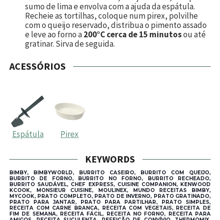
sumo de lima e envolva com a ajuda da espátula.
Recheie as tortilhas, coloque num pirex, polvilhe
com o queijo reservado, distribua o pimento assado
e leve ao forno a
200°C cerca de 15 minutos
ou até
gratinar. Sirva de seguida.
ACESSÓRIOS
Espátula
Pirex
KEYWORDS
BIMBY, BIMBYWORLD, BURRITO CASEIRO, BURRITO COM QUEIJO,
BURRITO DE FORNO, BURRITO NO FORNO, BURRITO RECHEADO,
BURRITO SAUDÁVEL, CHEF EXPRESS, CUISINE COMPANION, KENWOOD
KCOOK, MONSIEUR CUISINE, MOULINEX, MUNDO RECEITAS BIMBY,
MYCOOK, PRATO COMPLETO, PRATO DE INVERNO, PRATO GRATINADO,
PRATO PARA JANTAR, PRATO PARA PARTILHAR, PRATO SIMPLES,
RECEITA COM CARNE BRANCA, RECEITA COM VEGETAIS, RECEITA DE
FIM DE SEMANA, RECEITA FÁCIL, RECEITA NO FORNO, RECEITA PARA
AMIGOS, RECEITA SUCULENTA, REFEIÇÃO DE CONVÍVIO, THERMOMIX,