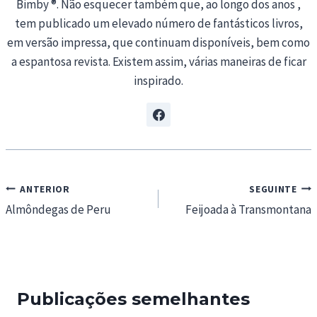
Bimby ®. Não esquecer também que, ao longo dos anos ,
tem publicado um elevado número de fantásticos livros,
em versão impressa, que continuam disponíveis, bem como
a espantosa revista. Existem assim, várias maneiras de ficar
inspirado.
Navegação
ANTERIOR
SEGUINTE
de
Almôndegas de Peru
Feijoada à Transmontana
artigos
Publicações semelhantes