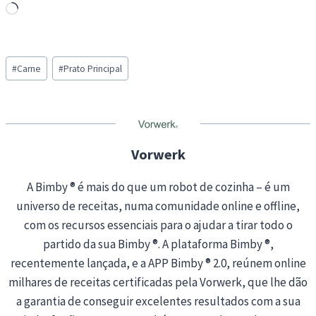
L
o
a
Post
d
#
Carne
#
Prato Principal
Tags:
i
n
g
…
Vorwerk
A Bimby ® é mais do que um robot de cozinha – é um
universo de receitas, numa comunidade online e offline,
com os recursos essenciais para o ajudar a tirar todo o
partido da sua Bimby ®. A plataforma Bimby ®,
recentemente lançada, e a APP Bimby ® 2.0, reúnem online
milhares de receitas certificadas pela Vorwerk, que lhe dão
a garantia de conseguir excelentes resultados com a sua