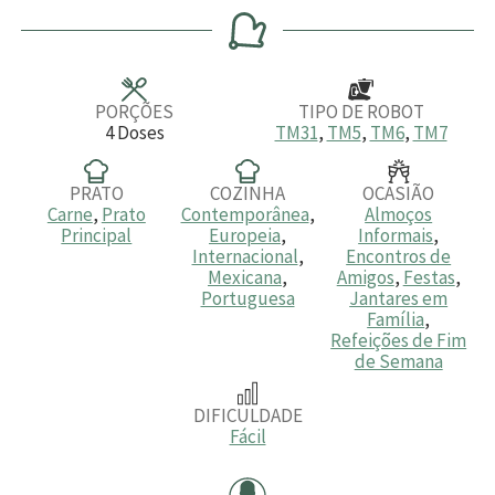
n
n
n
u
u
u
t
t
t
o
o
o
s
s
s
PORÇÕES
TIPO DE ROBOT
4
Doses
TM31
,
TM5
,
TM6
,
TM7
PRATO
COZINHA
OCASIÃO
Carne
,
Prato
Contemporânea
,
Almoços
Principal
Europeia
,
Informais
,
Internacional
,
Encontros de
Mexicana
,
Amigos
,
Festas
,
Portuguesa
Jantares em
Família
,
Refeições de Fim
de Semana
DIFICULDADE
Fácil