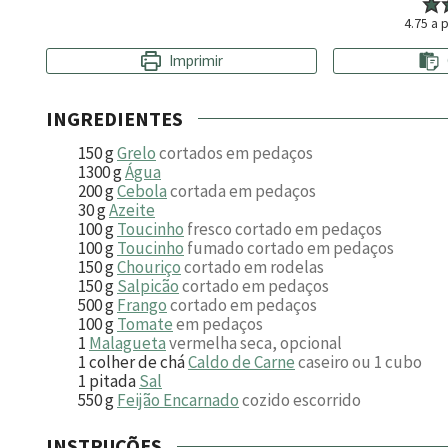
4.75
a p
Imprimir
INGREDIENTES
150
g
Grelo
cortados em pedaços
1300
g
Água
200
g
Cebola
cortada em pedaços
30
g
Azeite
100
g
Toucinho
fresco cortado em pedaços
100
g
Toucinho
fumado cortado em pedaços
150
g
Chouriço
cortado em rodelas
150
g
Salpicão
cortado em pedaços
500
g
Frango
cortado em pedaços
100
g
Tomate
em pedaços
1
Malagueta
vermelha seca, opcional
1
colher de chá
Caldo de Carne
caseiro ou 1 cubo
1
pitada
Sal
550
g
Feijão Encarnado
cozido escorrido
INSTRUÇÕES