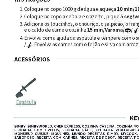
Coloque no copo
1000
g de água e aqueça
10 min/10
Coloque no copo a cebola e o azeite, pique
5 seg/ve
Adicione os toucinhos, o chouriço, o salpicão, o fra
e o caldo de carne e cozinhe
15 min/Varoma/
/
Envolva com a ajuda da espátula e tempere com o sa
/
. Envolva as carnes com o feijão e sirva com arroz
ACESSÓRIOS
Espátula
KE
BIMBY, BIMBYWORLD, CHEF EXPRESS, COZINHA CASEIRA, COZINHA P
FEIJOADA COM GRELOS, FEIJOADA FÁCIL, FEIJOADA PORTUGUE
MONSIEUR CUISINE, MOULINEX, MUNDO RECEITAS BIMBY, MYCOOK
SABOROSO, RECEITA COM CARNES, RECEITA DE ROBOT, RECEITA PO