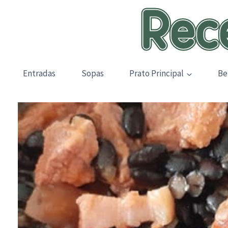
Skip
to
content
Entradas
Sopas
Prato Principal
Be