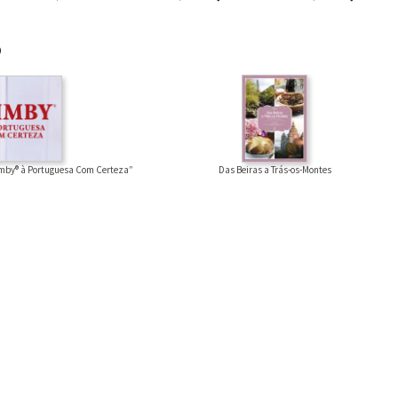
®
imby® à Portuguesa Com Certeza”
Das Beiras a Trás-os-Montes