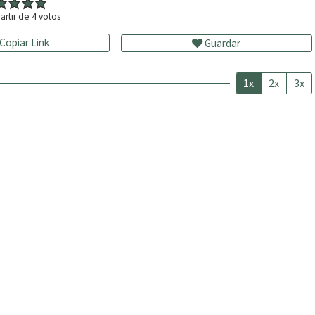
artir de
4
votos
Copiar Link
Guardar
1x
2x
3x