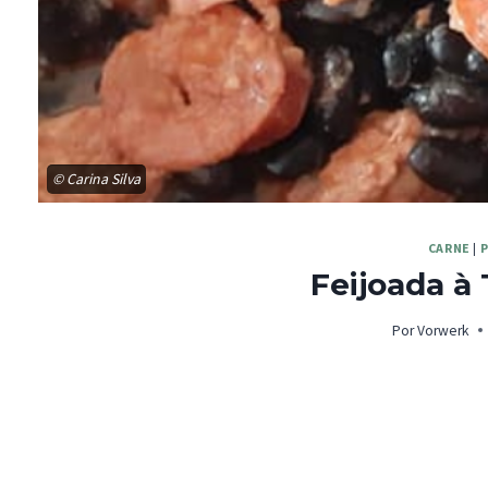
© Carina Silva
CARNE
|
P
Feijoada à
Por
Vorwerk