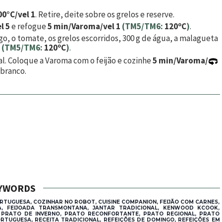
0°C/vel 1
. Retire, deite sobre os grelos e reserve.
l 5
e refogue
5 min/Varoma/vel 1
(TM5/TM6:
120ºC
)
.
ngo, o tomate, os grelos escorridos,
300
g de água, a malagueta
(TM5/TM6:
120ºC
)
.
l. Coloque a Varoma com o feijão e cozinhe
5 min/Varoma/
 branco.
YWORDS
ORTUGUESA, COZINHAR NO ROBOT, CUISINE COMPANION, FEIJÃO COM CARNES,
SA, FEIJOADA TRANSMONTANA, JANTAR TRADICIONAL, KENWOOD KCOOK,
, PRATO DE INVERNO, PRATO RECONFORTANTE, PRATO REGIONAL, PRATO
RTUGUESA, RECEITA TRADICIONAL, REFEIÇÕES DE DOMINGO, REFEIÇÕES EM