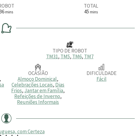
ROBOT
TOTAL
m
m
36
45
mins
mins
i
i
n
n
u
u
t
t
o
o
s
s
TIPO DE ROBOT
TM31
,
TM5
,
TM6
,
TM7
OCASIÃO
DIFICULDADE
,
Almoço Dominical
,
Fácil
sa
Celebrações Locais
,
Dias
Frios
,
Jantar em Família
,
Refeições de Inverno
,
Reuniões Informais
uguesa, com Certeza