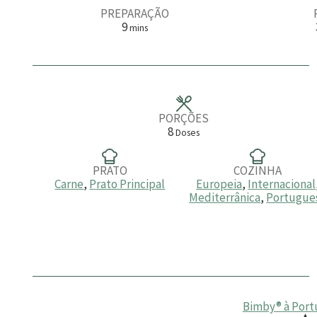
PREPARAÇÃO
m
9
mins
i
n
u
t
o
s
PORÇÕES
8
Doses
PRATO
COZINHA
Carne
,
Prato Principal
Europeia
,
Internacional
Mediterrânica
,
Portugue
Bimby® à Port