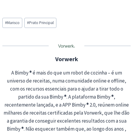
o
a
Post
d
#
Marisco
#
Prato Principal
Tags:
i
n
g
…
Vorwerk
A Bimby ® é mais do que um robot de cozinha – é um
universo de receitas, numa comunidade online e offline,
com os recursos essenciais para o ajudar a tirar todo o
partido da sua Bimby ®. A plataforma Bimby ®,
recentemente lançada, e a APP Bimby ® 2.0, reúnem online
milhares de receitas certificadas pela Vorwerk, que lhe dão
a garantia de conseguir excelentes resultados com a sua
Bimby ®. Não esquecer também que, ao longo dos anos ,