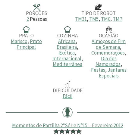
o
o
o
s
s
s
PORÇÕES
TIPO DE ROBOT
2
Pessoas
TM31
,
TM5
,
TM6
,
TM7
PRATO
COZINHA
OCASIÃO
Marisco
,
Prato
Africana
,
Almoços de Fim
Principal
Brasileira
,
de Semana
,
Exótica
,
Comemorações
,
Internacional
,
Dia dos
Mediterrânea
Namorados
,
Festas
,
Jantares
Especiais
DIFICULDADE
Fácil
Momentos de Partilha 2ªSérie Nº15 – Fevereiro 2012