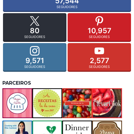
57,544
SEGUIDORES
80
10,957
SEGUIDORES
SEGUIDORES
9,571
2,577
SEGUIDORES
SEGUIDORES
PARCEIROS