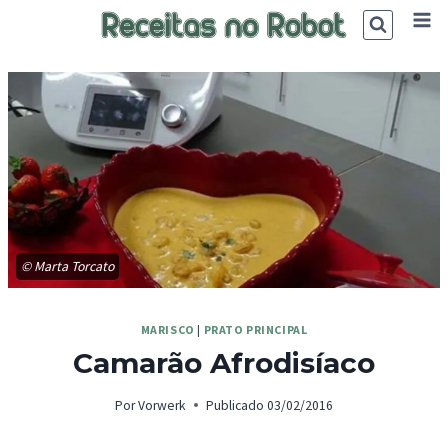
Skip
to
content
© Marta Torcato
MARISCO
|
PRATO PRINCIPAL
Camarão Afrodisíaco
Por
Vorwerk
Publicado
03/02/2016