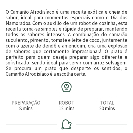
O Camarão Afrodisíaco é uma receita exótica e cheia de
sabor, ideal para momentos especiais como o Dia dos
Namorados. Com o auxílio de um robot de cozinha, esta
receita torna-se simples e rápida de preparar, mantendo
todos os sabores intensos. A combinação do camarão
suculento, pimento, tomate e leite de coco, juntamente
com o azeite de dendê e amendoim, cria uma explosão
de sabores que certamente impressionará. O prato é
perfeito para quem deseja preparar algo diferente e
sofisticado, sendo ideal para servir com arroz selvagem.
Se procura um prato que desperte os sentidos, o
Camarão Afrodisíaco é a escolha certa.
PREPARAÇÃO
ROBOT
TOTAL
m
m
m
8
mins
12
mins
20
mins
i
i
i
n
n
n
u
u
u
t
t
t