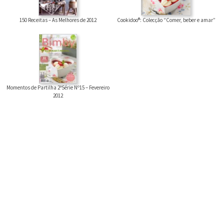
150 Receitas – As Melhores de 2012
Cookidoo®: Colecção “Comer, beber e amar”
Momentos de Partilha 2ªSérie Nº15 – Fevereiro
2012