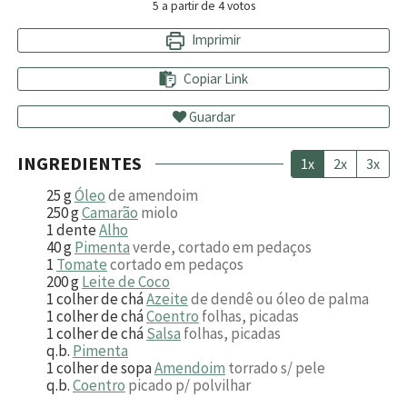
5
a partir de
4
votos
Imprimir
Copiar Link
Guardar
INGREDIENTES
1x
2x
3x
25
g
Óleo
de amendoim
250
g
Camarão
miolo
1
dente
Alho
40
g
Pimenta
verde, cortado em pedaços
1
Tomate
cortado em pedaços
200
g
Leite de Coco
1
colher de chá
Azeite
de dendê ou óleo de palma
1
colher de chá
Coentro
folhas, picadas
1
colher de chá
Salsa
folhas, picadas
q.b.
Pimenta
1
colher de sopa
Amendoim
torrado s/ pele
q.b.
Coentro
picado p/ polvilhar