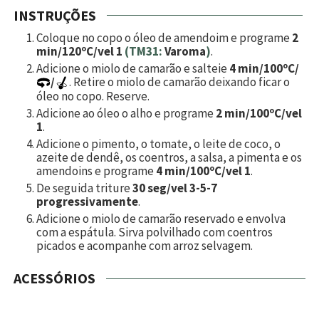
INSTRUÇÕES
Coloque no copo o óleo de amendoim e programe
2
min/120ºC/vel 1
(TM31:
Varoma
)
.
Adicione o miolo de camarão e salteie
4 min/100ºC/
/
. Retire o miolo de camarão deixando ficar o
óleo no copo. Reserve.
Adicione ao óleo o alho e programe
2 min/100ºC/vel
1
.
Adicione o pimento, o tomate, o leite de coco, o
azeite de dendê, os coentros, a salsa, a pimenta e os
amendoins e programe
4 min/100ºC/vel 1
.
De seguida triture
30 seg/vel 3-5-7
progressivamente
.
Adicione o miolo de camarão reservado e envolva
com a espátula. Sirva polvilhado com coentros
picados e acompanhe com arroz selvagem.
ACESSÓRIOS