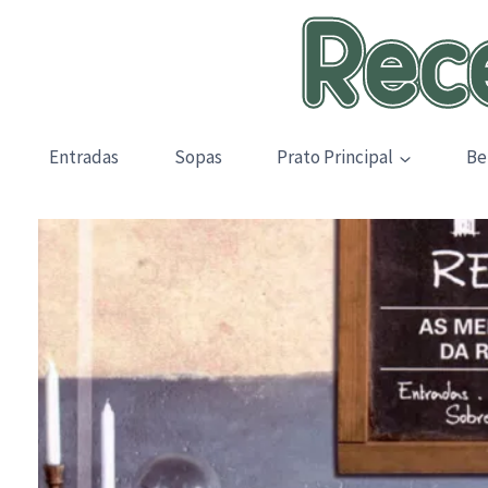
Skip
to
content
Entradas
Sopas
Prato Principal
Be