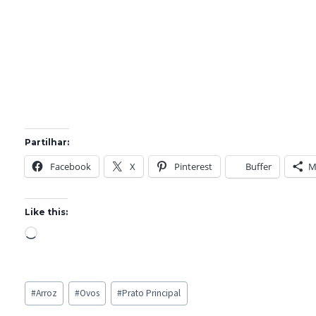
Partilhar:
Facebook
X
Pinterest
Buffer
M
Like this:
L
o
a
Post
d
#
Arroz
#
Ovos
#
Prato Principal
Tags:
i