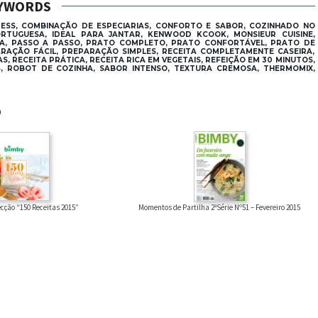
YWORDS
SS, COMBINAÇÃO DE ESPECIARIAS, CONFORTO E SABOR, COZINHADO NO
PORTUGUESA, IDEAL PARA JANTAR, KENWOOD KCOOK, MONSIEUR CUISINE,
NA, PASSO A PASSO, PRATO COMPLETO, PRATO CONFORTÁVEL, PRATO DE
RAÇÃO FÁCIL, PREPARAÇÃO SIMPLES, RECEITA COMPLETAMENTE CASEIRA,
S, RECEITA PRÁTICA, RECEITA RICA EM VEGETAIS, REFEIÇÃO EM 30 MINUTOS,
S, ROBOT DE COZINHA, SABOR INTENSO, TEXTURA CREMOSA, THERMOMIX,
®
cção “150 Receitas 2015”
Momentos de Partilha 2ªSérie Nº51 – Fevereiro 2015