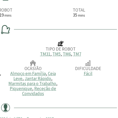
ROBOT
TOTAL
m
m
19
35
mins
mins
i
i
n
n
u
u
t
t
o
o
s
s
TIPO DE ROBOT
TM31
,
TM5
,
TM6
,
TM7
OCASIÃO
DIFICULDADE
,
Almoço em Família
,
Ceia
Fácil
Leve
,
Jantar Rápido
,
Marmitas para o Trabalho
,
Piquenique
,
Receção de
Convidados