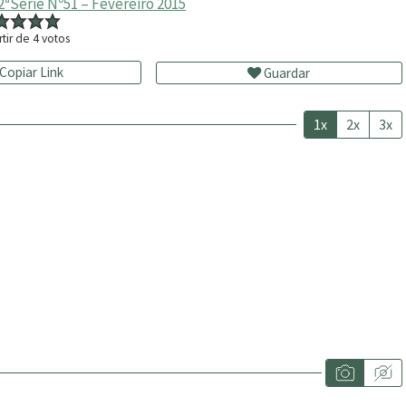
ªSérie Nº51 – Fevereiro 2015
rtir de
4
votos
Copiar Link
Guardar
1x
2x
3x