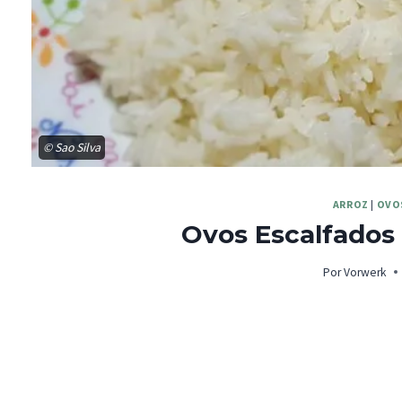
© Sao Silva
ARROZ
|
OVO
Ovos Escalfados
Por
Vorwerk