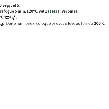
5 seg/vel 5
.
e refogue
5 min/120°C/vel 1
(TM31:
Varoma
)
.
°C/
/
.
. Deite num pirex, coloque os ovos e leve ao forno a
200°C