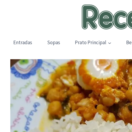
Skip
to
content
Entradas
Sopas
Prato Principal
Be