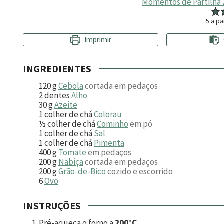
Momentos de Partilha 2
5
a pa
Imprimir
INGREDIENTES
120
g
Cebola
cortada em pedaços
2
dentes
Alho
30
g
Azeite
1
colher de chá
Colorau
½
colher de chá
Cominho
em pó
1
colher de chá
Sal
1
colher de chá
Pimenta
400
g
Tomate
em pedaços
200
g
Nabiça
cortada em pedaços
200
g
Grão-de-Bico
cozido e escorrido
6
Ovo
INSTRUÇÕES
Pré-aqueça o forno a
200°C
.