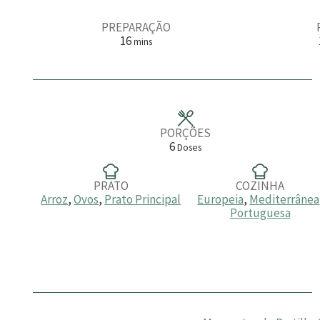
PREPARAÇÃO
m
16
mins
i
n
u
t
o
s
PORÇÕES
6
Doses
PRATO
COZINHA
Arroz
,
Ovos
,
Prato Principal
Europeia
,
Mediterrânea
Portuguesa