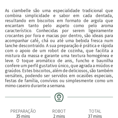
As ciambelle são uma especialidade tradicional que
combina simplicidade e sabor em cada dentada,
resultando em biscoitos em formato de argola que
encantam tanto pelo aspeto como pelo aroma
característico. Conhecidas por serem ligeiramente
crocantes por fora e macias por dentro, são ideais para
acompanhar café, chá ou até uma bebida fresca num
lanche descontraído. A sua preparação é prática e rápida
com o apoio de um robot de cozinha, que facilita a
mistura da massa e garante uma textura homogénea e
leve. O toque aromático de anis, funcho e baunilha
confere um perfil gustativo único, que agrada a miúdos e
graúdos. Estes biscoitos, além de deliciosos, são também
versáteis, podendo ser servidos em ocasiões especiais,
festas de família, convívios ou simplesmente como um
mimo caseiro durante a semana.
PREPARAÇÃO
ROBOT
TOTAL
m
m
m
35
mins
2
mins
37
mins