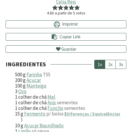
Celia Reis
4.80
a partir de
5
votos
Imprimir
Copiar Link
Guardar
INGREDIENTES
1x
2x
3x
500
g
Farinha
T55
200
g
Açucar
100
g
Manteiga
3
Ovo
1
colher de chá
Mel
1
colher de chá
Anis
sementes
1
colher de chá
Funcho
sementes
15
g
Fermento
p/ bolos
[
Diferenças / Equivalências
]
10
g
Açucar Baunilhado
1
Limão
só raspa