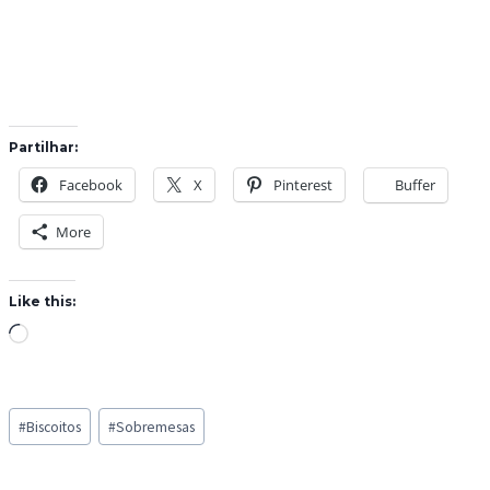
Partilhar:
Facebook
X
Pinterest
Buffer
More
Like this:
L
o
a
Post
d
#
Biscoitos
#
Sobremesas
Tags:
i
n