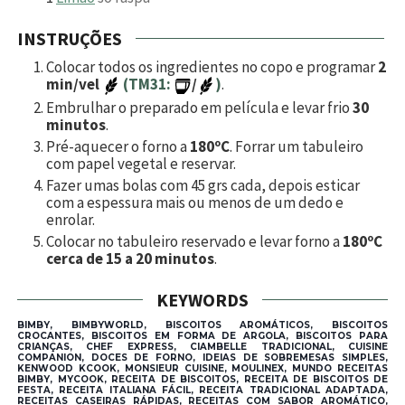
INSTRUÇÕES
Colocar todos os ingredientes no copo e programar
2
min/vel
(TM31:
/
)
.
Embrulhar o preparado em película e levar frio
30
minutos
.
Pré-aquecer o forno a
180ºC
. Forrar um tabuleiro
com papel vegetal e reservar.
Fazer umas bolas com 45 grs cada, depois esticar
com a espessura mais ou menos de um dedo e
enrolar.
Colocar no tabuleiro reservado e levar forno a
180ºC
cerca de 15 a 20 minutos
.
KEYWORDS
BIMBY, BIMBYWORLD, BISCOITOS AROMÁTICOS, BISCOITOS
CROCANTES, BISCOITOS EM FORMA DE ARGOLA, BISCOITOS PARA
CRIANÇAS, CHEF EXPRESS, CIAMBELLE TRADICIONAL, CUISINE
COMPANION, DOCES DE FORNO, IDEIAS DE SOBREMESAS SIMPLES,
KENWOOD KCOOK, MONSIEUR CUISINE, MOULINEX, MUNDO RECEITAS
BIMBY, MYCOOK, RECEITA DE BISCOITOS, RECEITA DE BISCOITOS DE
FESTA, RECEITA ITALIANA FÁCIL, RECEITA TRADICIONAL ADAPTADA,
RECEITAS CASEIRAS RÁPIDAS, RECEITAS COM SABOR AROMÁTICO,