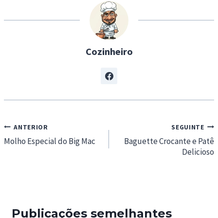
g
…
Cozinheiro
Navegação
ANTERIOR
SEGUINTE
de
Molho Especial do Big Mac
Baguette Crocante e Patê
Delicioso
artigos
Publicações semelhantes