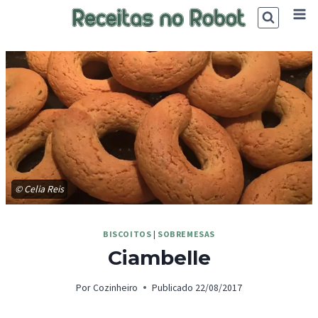
Skip
to
content
© Celia Reis
BISCOITOS
|
SOBREMESAS
Ciambelle
Por
Cozinheiro
Publicado
22/08/2017