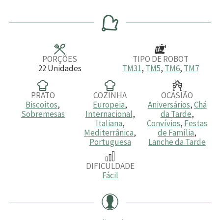
i
i
i
n
n
n
u
u
u
t
t
t
o
o
o
s
s
s
PORÇÕES
TIPO DE ROBOT
22
Unidades
TM31
,
TM5
,
TM6
,
TM7
PRATO
COZINHA
OCASIÃO
Biscoitos
,
Europeia
,
Aniversários
,
Chá
Sobremesas
Internacional
,
da Tarde
,
Italiana
,
Convívios
,
Festas
Mediterrânica
,
de Família
,
Portuguesa
Lanche da Tarde
DIFICULDADE
Fácil