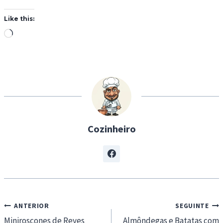
Like this:
L
o
a
d
i
n
g
Cozinheiro
…
Navegação
ANTERIOR
SEGUINTE
de
Miniroscones de Reyes
Almôndegas e Batatas com