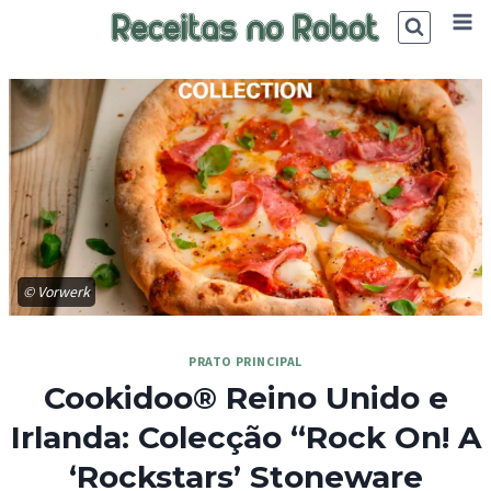
Skip
to
content
© Vorwerk
PRATO PRINCIPAL
Cookidoo® Reino Unido e
Irlanda: Colecção “Rock On! A
‘Rockstars’ Stoneware