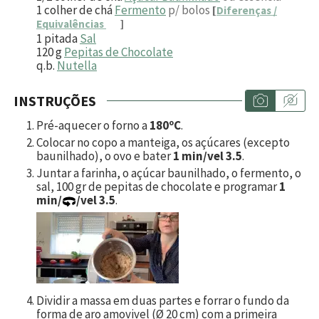
1
colher de chá
Fermento
p/ bolos
[
Diferenças /
Equivalências
]
1
pitada
Sal
120
g
Pepitas de Chocolate
q.b.
Nutella
INSTRUÇÕES
Pré-aquecer o forno a
180ºC
.
Colocar no copo a manteiga, os açúcares (excepto
baunilhado), o ovo e bater
1 min/vel 3.5
.
Juntar a farinha, o açúcar baunilhado, o fermento, o
sal,
100
gr de pepitas de chocolate e programar
1
min/
/vel 3.5
.
Dividir a massa em duas partes e forrar o fundo da
forma de aro amovivel (Ø 20 cm) com a primeira