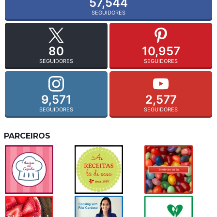
57,544
SEGUIDORES
80
10,957
SEGUIDORES
SEGUIDORES
9,571
2,577
SEGUIDORES
SEGUIDORES
PARCEIROS