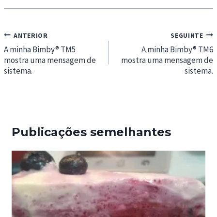
Navegação
ANTERIOR
SEGUINTE
de
A minha Bimby® TM5
A minha Bimby® TM6
mostra uma mensagem de
mostra uma mensagem de
artigos
sistema.
sistema.
Publicações semelhantes