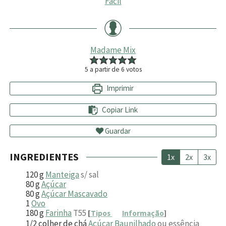
Fácil
Madame Mix
5
a partir de
6
votos
Imprimir
Copiar Link
Guardar
INGREDIENTES
1x
2x
3x
120
g
Manteiga
s/ sal
80
g
Açúcar
80
g
Açúcar Mascavado
1
Ovo
180
g
Farinha
T55
[
Tipos
Informação
]
1/2
colher de chá
Açúcar Baunilhado
ou essência