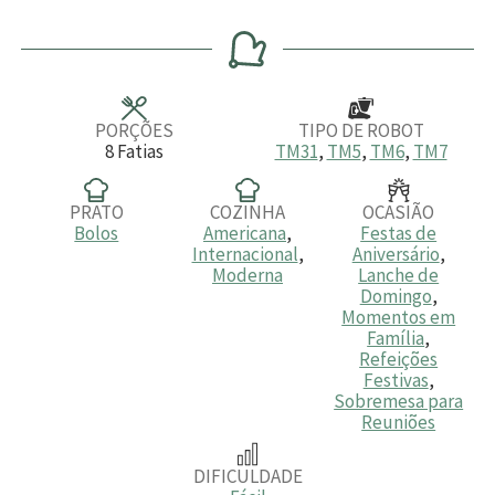
i
i
i
n
n
n
u
u
u
t
t
t
o
o
o
s
s
s
PORÇÕES
TIPO DE ROBOT
8
Fatias
TM31
,
TM5
,
TM6
,
TM7
PRATO
COZINHA
OCASIÃO
Bolos
Americana
,
Festas de
Internacional
,
Aniversário
,
Moderna
Lanche de
Domingo
,
Momentos em
Família
,
Refeições
Festivas
,
Sobremesa para
Reuniões
DIFICULDADE