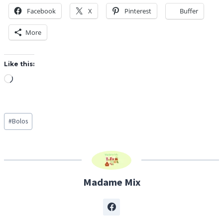
Facebook
X
Pinterest
Buffer
More
Like this:
L
o
a
Post
d
#
Bolos
Tags:
i
n
g
…
Madame Mix