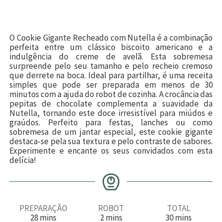
O Cookie Gigante Recheado com Nutella é a combinação
perfeita entre um clássico biscoito americano e a
indulgência do creme de avelã. Esta sobremesa
surpreende pelo seu tamanho e pelo recheio cremoso
que derrete na boca. Ideal para partilhar, é uma receita
simples que pode ser preparada em menos de 30
minutos com a ajuda do robot de cozinha. A crocância das
pepitas de chocolate complementa a suavidade da
Nutella, tornando este doce irresistível para miúdos e
graúdos. Perfeito para festas, lanches ou como
sobremesa de um jantar especial, este cookie gigante
destaca-se pela sua textura e pelo contraste de sabores.
Experimente e encante os seus convidados com esta
delícia!
PREPARAÇÃO
ROBOT
TOTAL
m
m
m
28
mins
2
mins
30
mins