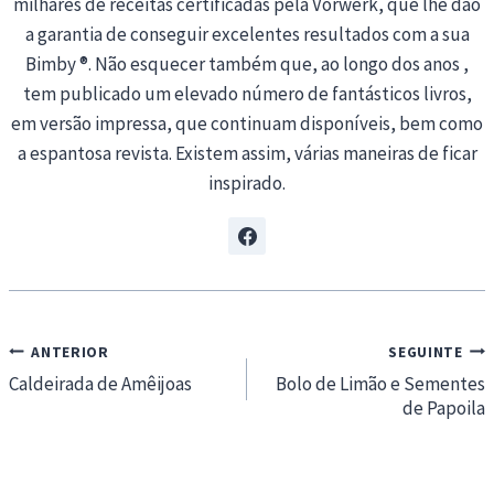
milhares de receitas certificadas pela Vorwerk, que lhe dão
a garantia de conseguir excelentes resultados com a sua
Bimby ®. Não esquecer também que, ao longo dos anos ,
tem publicado um elevado número de fantásticos livros,
em versão impressa, que continuam disponíveis, bem como
a espantosa revista. Existem assim, várias maneiras de ficar
inspirado.
Navegação
ANTERIOR
SEGUINTE
de
Caldeirada de Amêijoas
Bolo de Limão e Sementes
de Papoila
artigos