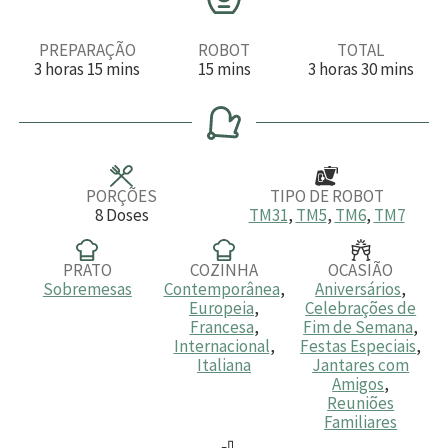
PREPARAÇÃO
ROBOT
TOTAL
h
m
m
h
m
3
horas
15
mins
15
mins
3
horas
30
mins
o
i
i
o
i
r
n
n
r
n
a
u
u
a
u
s
t
t
s
t
o
o
o
s
s
s
PORÇÕES
TIPO DE ROBOT
8
Doses
TM31
,
TM5
,
TM6
,
TM7
PRATO
COZINHA
OCASIÃO
Sobremesas
Contemporânea
,
Aniversários
,
Europeia
,
Celebrações de
Francesa
,
Fim de Semana
,
Internacional
,
Festas Especiais
,
Italiana
Jantares com
Amigos
,
Reuniões
Familiares