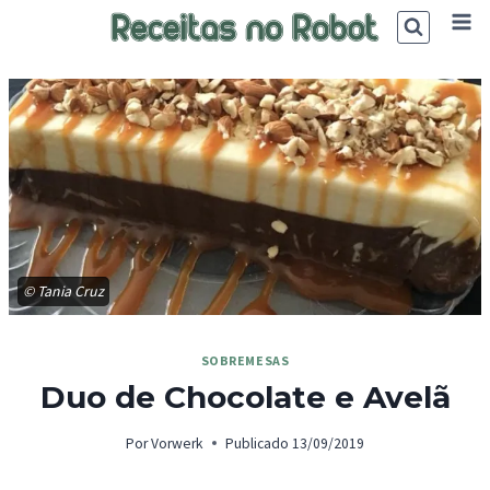
Skip
to
content
© Tania Cruz
SOBREMESAS
Duo de Chocolate e Avelã
Por
Vorwerk
Publicado
13/09/2019