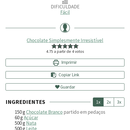
DIFICULDADE
Fácil
Chocolate Simplesmente Irresistível
4.75
a partir de
4
votos
Imprimir
Copiar Link
Guardar
INGREDIENTES
1x
2x
3x
150
g
Chocolate Branco
partido em pedaços
60
g
Açúcar
500
g
Nata
500
g
Leite