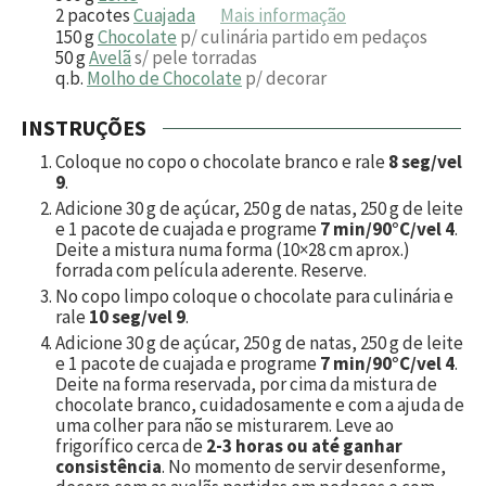
2
pacotes
Cuajada
Mais informação
150
g
Chocolate
p/ culinária partido em pedaços
50
g
Avelã
s/ pele torradas
q.b.
Molho de Chocolate
p/ decorar
INSTRUÇÕES
Coloque no copo o chocolate branco e rale
8 seg/vel
9
.
Adicione
30
g de açúcar,
250
g de natas,
250
g de leite
e
1
pacote de cuajada e programe
7 min/90°C/vel 4
.
Deite a mistura numa forma (10×28 cm aprox.)
forrada com película aderente. Reserve.
No copo limpo coloque o chocolate para culinária e
rale
10 seg/vel 9
.
Adicione
30
g de açúcar,
250
g de natas,
250
g de leite
e
1
pacote de cuajada e programe
7 min/90°C/vel 4
.
Deite na forma reservada, por cima da mistura de
chocolate branco, cuidadosamente e com a ajuda de
uma colher para não se misturarem. Leve ao
frigorífico cerca de
2-3 horas ou até ganhar
consistência
. No momento de servir desenforme,