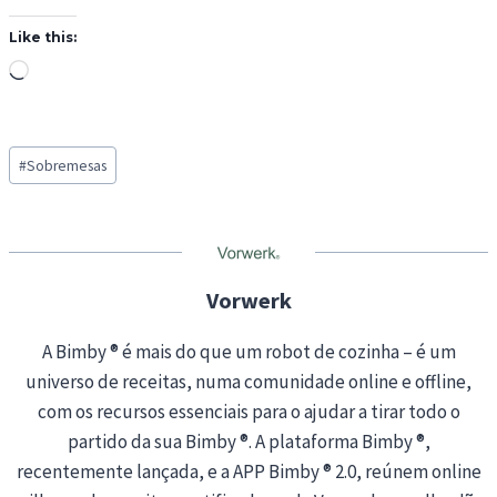
Like this:
L
o
a
Post
d
#
Sobremesas
Tags:
i
n
g
…
Vorwerk
A Bimby ® é mais do que um robot de cozinha – é um
universo de receitas, numa comunidade online e offline,
com os recursos essenciais para o ajudar a tirar todo o
partido da sua Bimby ®. A plataforma Bimby ®,
recentemente lançada, e a APP Bimby ® 2.0, reúnem online