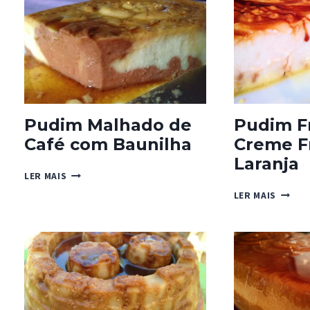
Pudim Malhado de
Pudim F
Café com Baunilha
Creme F
Laranja
PUDIM
LER MAIS
MALHADO
PUDIM
LER MAIS
DE
FRESC
CAFÉ
DE
COM
CREME
BAUNILHA
FRÂICH
E
LARAN