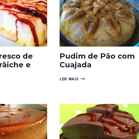
BAUNILHA
COM
CUAJADA
resco de
Pudim de Pão com
râiche e
Cuajada
PUDIM
LER MAIS
DE
PÃO
O
COM
CUAJADA
E
JA