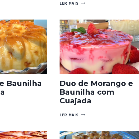
PUDIM
LER MAIS
FRESCO
DE
LATE
CUAJADA
e Baunilha
Duo de Morango e
da
Baunilha com
Cuajada
DUO
LER MAIS
LHA
DE
MORANGO
DA
E