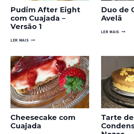
Pudim After Eight
Duo de 
com Cuajada –
Avelã
Versão 1
DUO
LER MAIS
DE
PUDIM
LER MAIS
CHOCO
AFTER
E
EIGHT
AVELÃ
COM
CUAJADA
–
VERSÃO
1
Cheesecake com
Tarte de
Cuajada
Condens