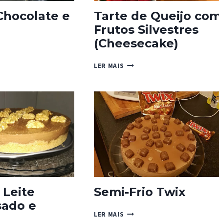
Chocolate e
Tarte de Queijo co
Frutos Silvestres
(Cheesecake)
TARTE
LER MAIS
LATE
DE
QUEIJO
COM
FRUTOS
SILVESTRES
(CHEESECAKE)
 Leite
Semi-Frio Twix
ado e
SEMI-
LER MAIS