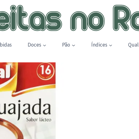
bidas
Doces
Pão
Índices
Qual