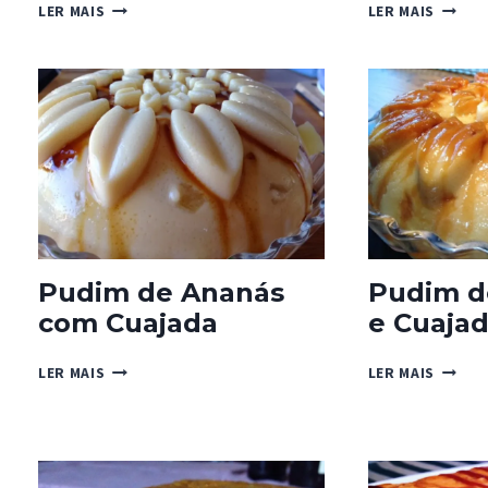
PUDIM
SUPER
LER MAIS
LER MAIS
FERRERO
BOLO
ROCHER
DE
CHOCO
Pudim de Ananás
Pudim d
com Cuajada
e Cuaja
PUDIM
PUDIM
LER MAIS
LER MAIS
DE
DE
ANANÁS
BAUNI
COM
E
CUAJADA
CUAJA