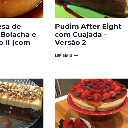
sa de
Pudim After Eight
 Bolacha e
com Cuajada –
 II (com
Versão 2
PUDIM
LER MAIS
AFTER
MESA
EIGHT
COM
A,
CUAJADA
HA
–
VERSÃO
ELO
2
DA)