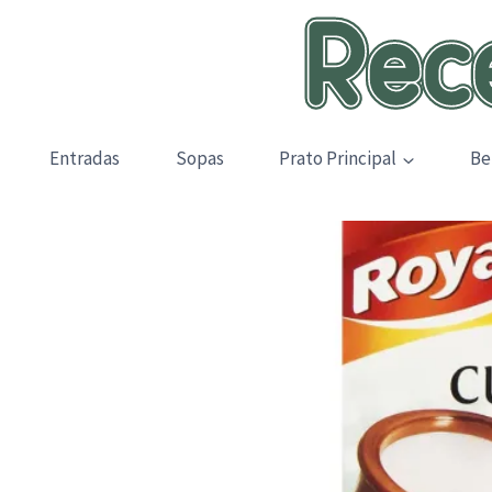
Skip
to
content
Entradas
Sopas
Prato Principal
Be