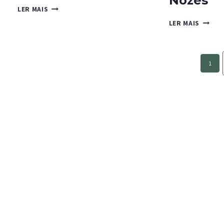
Nozes
CHEESECAKE
LER MAIS
COM
TARTE
LER MAIS
CUAJADA
DE
LEITE
CONDE
Page
E
1
navigation
NOZES