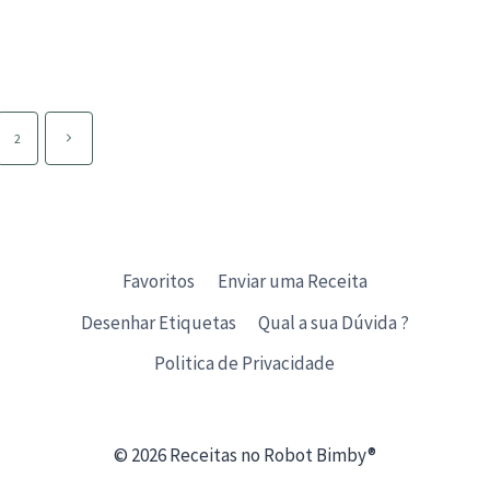
FRIO
TWIX
NSADO
Página
2
seguinte
Favoritos
Enviar uma Receita
Desenhar Etiquetas
Qual a sua Dúvida ?
Politica de Privacidade
© 2026 Receitas no Robot Bimby®