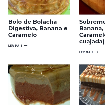
Bolo de Bolacha
Sobreme
Digestiva, Banana e
Banana,
Caramelo
Caramelo
cuajada)
BOLO
LER MAIS
DE
SOBRE
LER MAIS
BOLACHA
DE
DIGESTIVA,
BANAN
BANANA
BOLAC
E
E
CARAMELO
CARAM
II
(COM
CUAJA