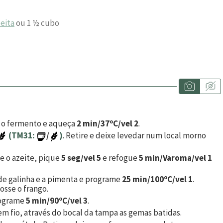
eita
ou 1 ½ cubo
 e o fermento e aqueça
2 min/37ºC/vel 2
.
(TM31:
/
)
. Retire e deixe levedar num local morno
 e o azeite, pique
5 seg/vel 5
e refogue
5 min/Varoma/vel 1
o de galinha e a pimenta e programe
25 min/100ºC/vel 1
.
osse o frango.
rograme
5 min/90ºC/vel 3
.
em fio, através do bocal da tampa as gemas batidas.