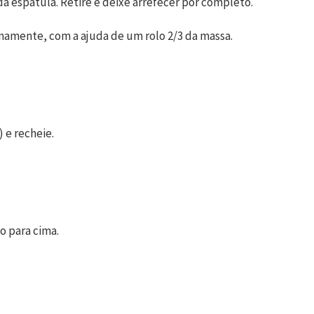
a espátula. Retire e deixe arrefecer por completo.
namente, com a ajuda de um rolo 2/3 da massa.
 e recheie.
o para cima.