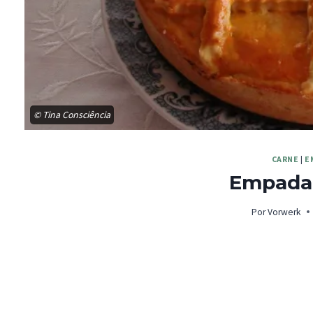
© Tina Consciência
CARNE
|
E
Empada 
Por
Vorwerk