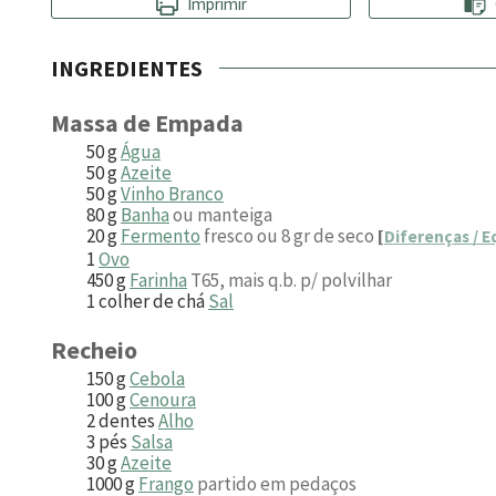
Imprimir
INGREDIENTES
Massa de Empada
50
g
Água
50
g
Azeite
50
g
Vinho Branco
80
g
Banha
ou manteiga
20
g
Fermento
fresco ou 8 gr de seco
[
Diferenças / E
1
Ovo
450
g
Farinha
T65, mais q.b. p/ polvilhar
1
colher de chá
Sal
Recheio
150
g
Cebola
100
g
Cenoura
2
dentes
Alho
3
pés
Salsa
30
g
Azeite
1000
g
Frango
partido em pedaços