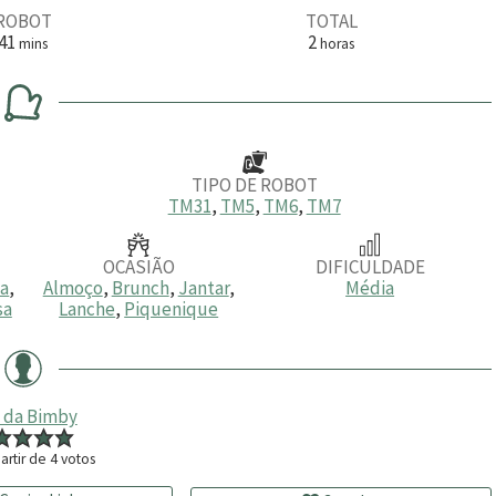
ROBOT
TOTAL
m
h
41
2
mins
horas
i
o
n
r
u
a
t
s
o
s
TIPO DE ROBOT
TM31
,
TM5
,
TM6
,
TM7
OCASIÃO
DIFICULDADE
ia
,
Almoço
,
Brunch
,
Jantar
,
Média
sa
Lanche
,
Piquenique
 da Bimby
artir de
4
votos