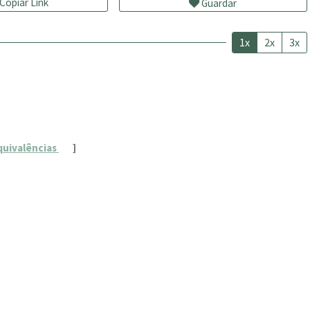
Copiar Link
Guardar
1x
2x
3x
quivalências
]