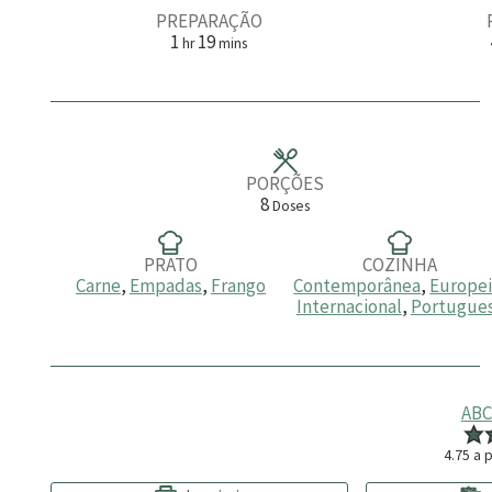
PREPARAÇÃO
h
m
1
19
hr
mins
o
i
r
n
a
u
t
o
s
PORÇÕES
8
Doses
PRATO
COZINHA
Carne
,
Empadas
,
Frango
Contemporânea
,
Europe
Internacional
,
Portugue
ABC
4.75
a p