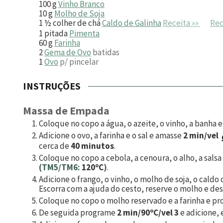
100
g
Vinho Branco
10
g
Molho de Soja
1 ½
colher de chá
Caldo de Galinha
Receita »»
Rec
1
pitada
Pimenta
60
g
Farinha
2
Gema de Ovo
batidas
1
Ovo
p/ pincelar
INSTRUÇÕES
Massa de Empada
Coloque no copo a água, o azeite, o vinho, a banha
Adicione o ovo, a farinha e o sal e amasse
2 min/vel
cerca de
40 minutos
.
Coloque no copo a cebola, a cenoura, o alho, a salsa
(TM5/TM6:
120ºC
)
.
Adicione o frango, o vinho, o molho de soja, o cald
Escorra com a ajuda do cesto, reserve o molho e des
Coloque no copo o molho reservado e a farinha e p
De seguida programe
2 min/90ºC/vel 3
e adicione, 