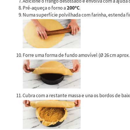
Adicione o frango desossado e envolva com a ajuda d
Pré-aqueça o forno a
200ºC
.
Numa superfície polvilhada com farinha, estenda fi
Forre uma forma de fundo amovível (Ø 26 cm aprox.)
Cubra com a restante massa e una os bordos de baix