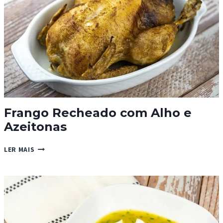
Frango Recheado com Alho e
Azeitonas
FRANGO
LER MAIS
RECHEADO
COM
ALHO
E
AZEITONAS