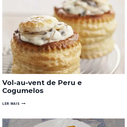
CROUTONS
Vol-au-vent de Peru e
Cogumelos
VOL-
LER MAIS
AU-
VENT
DE
PERU