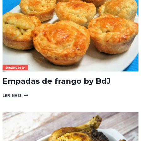
Empadas de frango by BdJ
EMPADAS
LER MAIS
DE
FRANGO
BY
BDJ