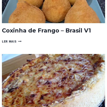
Coxinha de Frango – Brasil V1
COXINHA
LER MAIS
DE
FRANGO
–
BRASIL
V1