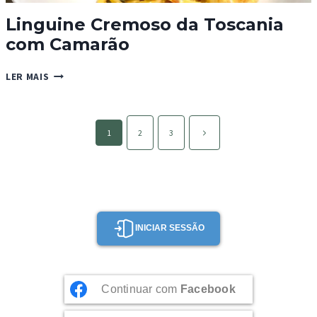
Linguine Cremoso da Toscania
com Camarão
LINGUINE
LER MAIS
CREMOSO
DA
TOSCANIA
Page
COM
Página
1
2
3
navigation
CAMARÃO
seguinte
INICIAR SESSÃO
Continuar com
Facebook