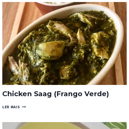
“CASA
COMIGO”
Chicken Saag (Frango Verde)
CHICKEN
LER MAIS
SAAG
(FRANGO
VERDE)