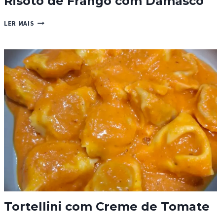
Risoto de Frango com Damasco
RISOTO
LER MAIS
DE
FRANGO
COM
DAMASCO
Tortellini com Creme de Tomate