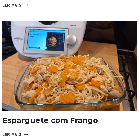
TORTELLINI
LER MAIS
COM
CREME
DE
TOMATE
Esparguete com Frango
ESPARGUETE
LER MAIS